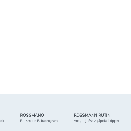
Paris Casting
loss hajszínező
ete cseresznye -
Kosárba teszem
 elérhető
tőség
az üzletben
ROSSMANÓ
ROSSMANN RUTIN
gok
Rossmann Babaprogram
Arc-, haj- és szájápolási tippek