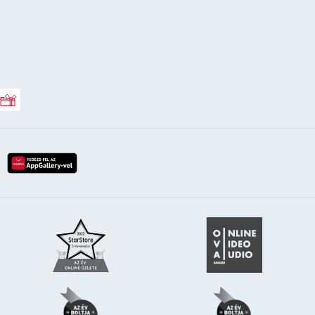
Rossmann ajándékkártya
lay-röl
etöltés az app-store-ból
letöltés huawei app-galery-böl