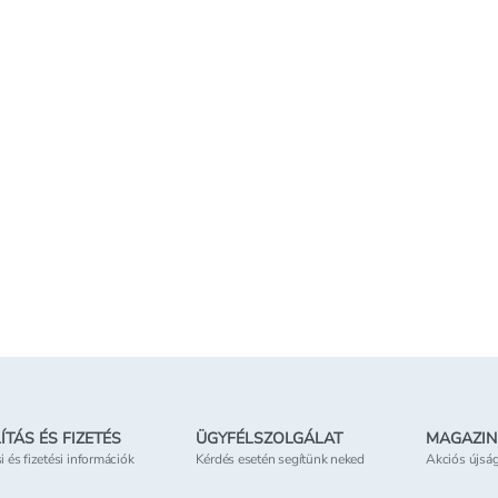
színező
Morfose Hair hajszínező
L'Oréal 
old - 80
spray /Ever Green - 80 g
Créme G
/360 fek
1 999 Ft
2 899 Ft
1 db
24 988 Ft/kg
2 899 Ft/db
Kosárba teszem
Kosárba teszem
Online elérhető
Online
etben
Elérhetőség
az üzletben
Elérhe
ÍTÁS ÉS FIZETÉS
ÜGYFÉLSZOLGÁLAT
MAGAZIN
si és fizetési információk
Kérdés esetén segítünk neked
Akciós újsá