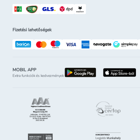
Fizetési lehetőségek
MOBIL APP
letöltés a google-p
l
Extra funkciók és kedvezmények