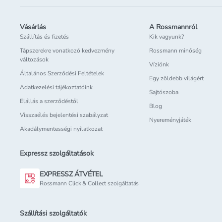
Vásárlás
A Rossmannról
Szállítás és fizetés
Kik vagyunk?
Tápszerekre vonatkozó kedvezmény
Rossmann minőség
változások
Víziónk
Általános Szerződési Feltételek
Egy zöldebb világért
Adatkezelési tájékoztatóink
Sajtószoba
Elállás a szerződéstől
Blog
Visszaélés bejelentési szabályzat
Nyereményjáték
Akadálymentességi nyilatkozat
Expressz szolgáltatások
EXPRESSZ ÁTVÉTEL
Rossmann Click & Collect szolgáltatás
Szállítási szolgáltatók