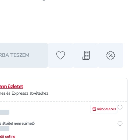
RBA TESZEM
Hozzáadás a kedvencekhez
Hozzáadás a bevásárló l
alert when o
nn üzletet
ez és Expressz átvételhez
Részletek
Részletek
s átvétel nem elérhető
hető online