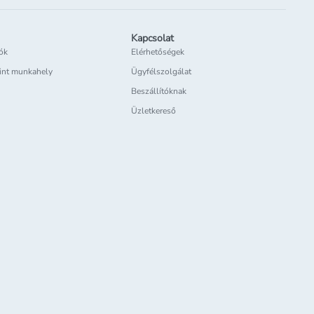
Kapcsolat
iók
Elérhetőségek
int munkahely
Ügyfélszolgálat
Beszállítóknak
Üzletkereső