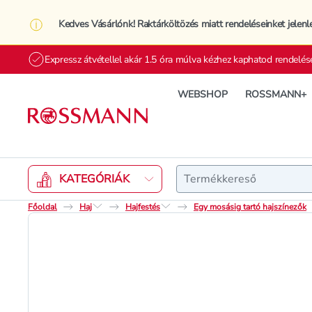
Kedves Vásárlónk! Raktárköltözés miatt rendeléseinket jelenl
Expressz átvétellel akár 1.5 óra múlva kézhez kaphatod rendelés
WEBSHOP
ROSSMANN+
Keresés
KATEGÓRIÁK
Főoldal
Haj
Hajfestés
Egy mosásig tartó hajszínezők