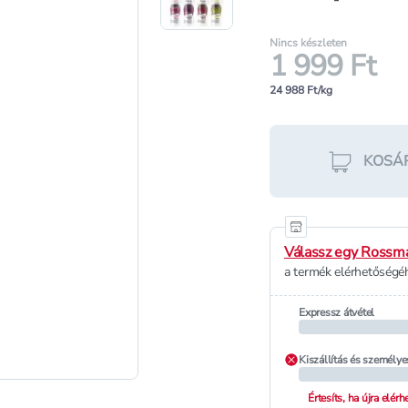
Nincs készleten
1 999 Ft
24 988 Ft/kg
KOSÁ
Válassz egy Rossma
a termék elérhetőségéh
Expressz átvétel
Kiszállítás és személye
Értesíts, ha újra elér