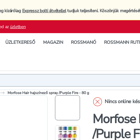
eg kizárólag
Expressz bolti átvétellel
tudjuk teljesíteni. Köszönjük megértésé
ed az
üzletben
ÜZLETKERESŐ
MAGAZIN
ROSSMANÓ
ROSSMANN RUT
Termék
Termékleí
Morfose Hair hajszínező spray /Purple Fire - 80 g
Nincs online ké
Morfose 
/Purple F