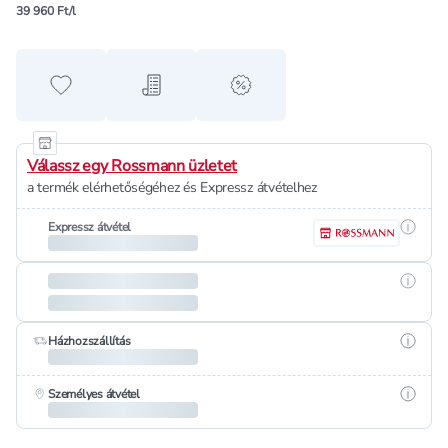
39 960 Ft/l
Hozzáadás a kedvencekhez
Hozzáadás a bevásárló listához
alert when on sale
Válassz egy Rossmann üzletet
a termék elérhetőségéhez és Expressz átvételhez
Részle
Expressz átvétel
Részle
Részle
Házhozszállítás
Részle
Személyes átvétel