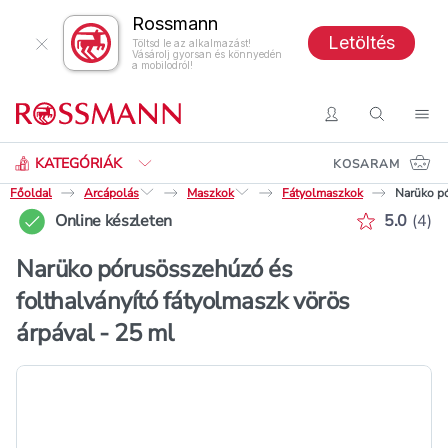
Rossmann
Letöltés
Töltsd le az alkalmazást!
Vásárolj gyorsan és könnyedén
a mobilodról!
Keresés
Belépés
Keresés
Nav
KATEGÓRIÁK
KOSARAM
Főoldal
Arcápolás
Maszkok
Fátyolmaszkok
Narüko pó
Értékelé
Online készleten
5.0
(
4
)
Narüko pórusösszehúzó és
folthalványító fátyolmaszk vörös
árpával - 25 ml