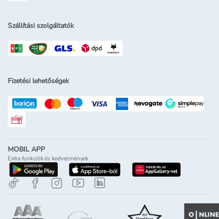
Szállítási szolgáltatók
Fizetési lehetőségek
Rossmann ajándékkártya
MOBIL APP
Extra funkciók és kedvezmények
letöltés a google-play-röl
letöltés az app-store-ból
letöltés h