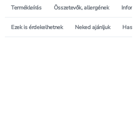
Termékleírás
Összetevők, allergének
Inform
Ezek is érdekelhetnek
Neked ajánljuk
Hason