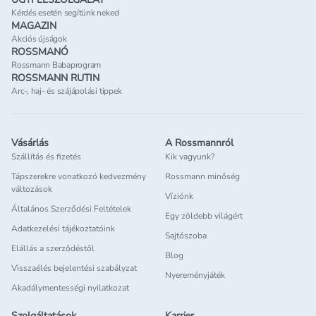
Kérdés esetén segítünk neked
MAGAZIN
Akciós újságok
ROSSMANÓ
Rossmann Babaprogram
ROSSMANN RUTIN
Arc-, haj- és szájápolási tippek
Vásárlás
A Rossmannról
Szállítás és fizetés
Kik vagyunk?
Tápszerekre vonatkozó kedvezmény
Rossmann minőség
változások
Víziónk
Általános Szerződési Feltételek
Egy zöldebb világért
Adatkezelési tájékoztatóink
Sajtószoba
Elállás a szerződéstől
Blog
Visszaélés bejelentési szabályzat
Nyereményjáték
Akadálymentességi nyilatkozat
Szolgáltatások
Karrier