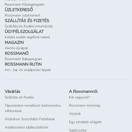
Rossmann Hűségprogram
ÜZLETKERESŐ
Rossmann üzlet kereső
SZÁLLÍTÁS ÉS FIZETÉS
Szállítási és fizetési információk
ÜGYFÉLSZOLGÁLAT
Kérdés esetén segítünk neked
MAGAZIN
Akciós újságok
ROSSMANÓ
Rossmann Babaprogram
ROSSMANN RUTIN
Arc-, haj- és szájápolási tippek
Vásárlás
A Rossmannról
Szállítás és fizetés
Kik vagyunk?
Tápszerekre vonatkozó kedvezmény
Rossmann minőség
változások
Víziónk
Általános Szerződési Feltételek
Egy zöldebb világért
Adatkezelési tájékoztatóink
Sajtószoba