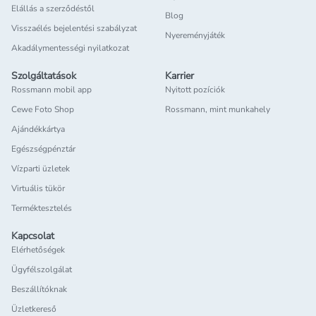
Elállás a szerződéstől
Blog
Visszaélés bejelentési szabályzat
Nyereményjáték
Akadálymentességi nyilatkozat
Szolgáltatások
Karrier
Rossmann mobil app
Nyitott pozíciók
Cewe Foto Shop
Rossmann, mint munkahely
Ajándékkártya
Egészségpénztár
Vízparti üzletek
Virtuális tükör
Terméktesztelés
Kapcsolat
Elérhetőségek
Ügyfélszolgálat
Beszállítóknak
Üzletkereső