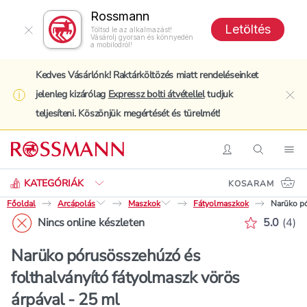
Rossmann
Letöltés
Töltsd le az alkalmazást!
Vásárolj gyorsan és könnyedén
a mobilodról!
Kedves Vásárlónk! Raktárköltözés miatt rendeléseinket
jelenleg kizárólag
Expressz bolti átvétellel
tudjuk
clo
teljesíteni. Köszönjük megértését és türelmét!
Keresés
Belépés
Keresés
Nav
KATEGÓRIÁK
KOSARAM
Főoldal
Arcápolás
Maszkok
Fátyolmaszkok
Narüko pó
Értékelé
Nincs online készleten
5.0
(
4
)
Narüko pórusösszehúzó és
folthalványító fátyolmaszk vörös
árpával - 25 ml