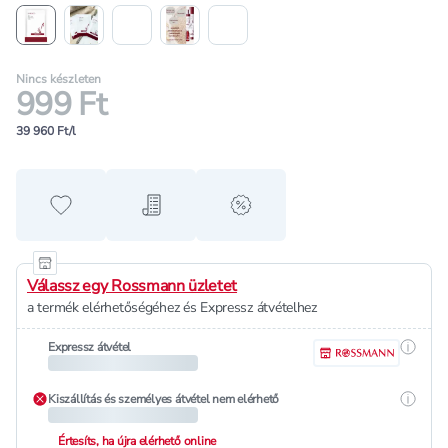
Nincs készleten
999 Ft
39 960 Ft/l
Hozzáadás a kedvencekhez
Hozzáadás a bevásárló listához
alert when on sale
Válassz egy Rossmann üzletet
a termék elérhetőségéhez és Expressz átvételhez
Részle
Expressz átvétel
Részle
Kiszállítás és személyes átvétel nem elérhető
Értesíts, ha újra elérhető online