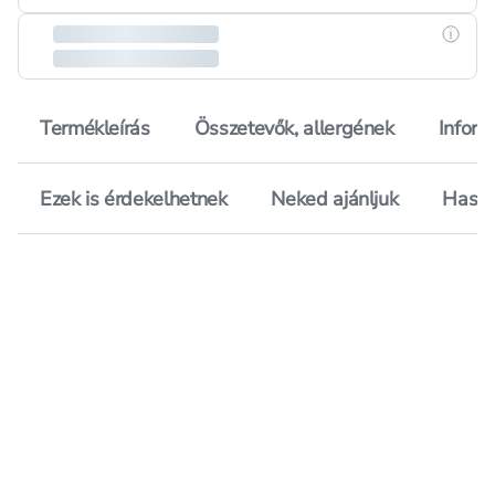
Részle
Termékleírás
Összetevők, allergének
Inform
Ezek is érdekelhetnek
Neked ajánljuk
Hason