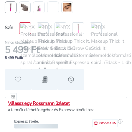
Szín
Nincs készleten
5 499 Ft
5 499 Ft/db
Hozzáadás a kedvencekhez
Hozzáadás a bevásárló listához
alert when on sale
Válassz egy Rossmann üzletet
a termék elérhetőségéhez és Expressz átvételhez
Részle
Expressz átvétel