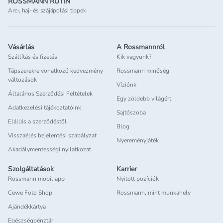
ROSSMANN RUTIN
Arc-, haj- és szájápolási tippek
Vásárlás
A Rossmannról
Szállítás és fizetés
Kik vagyunk?
Tápszerekre vonatkozó kedvezmény
Rossmann minőség
változások
Víziónk
Általános Szerződési Feltételek
Egy zöldebb világért
Adatkezelési tájékoztatóink
Sajtószoba
Elállás a szerződéstől
Blog
Visszaélés bejelentési szabályzat
Nyereményjáték
Akadálymentességi nyilatkozat
Szolgáltatások
Karrier
Rossmann mobil app
Nyitott pozíciók
Cewe Foto Shop
Rossmann, mint munkahely
Ajándékkártya
Egészségpénztár