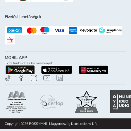
Fizetési lehetőségek
Rossmann ajándékkártya
MOBIL APP
Extra funkciók és kedvezmények
letöltés a google-play-röl
letöltés az app-store-ból
letöltés h
Copyright 2026 ROSSMANN Magyarország Kereskedelmi Kft.