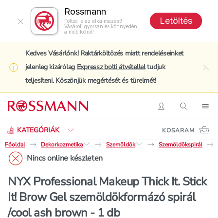
Rossmann
Letöltés
Töltsd le az alkalmazást!
Vásárolj gyorsan és könnyedén
a mobilodról!
Kedves Vásárlónk! Raktárköltözés miatt rendeléseinket
jelenleg kizárólag
Expressz bolti átvétellel
tudjuk
clo
teljesíteni. Köszönjük megértését és türelmét!
Keresés
Belépés
Keresés
Nav
KATEGÓRIÁK
KOSARAM
Főoldal
Dekorkozmetika
Szemöldök
Szemöldökspirál
Nincs online készleten
NYX Professional Makeup Thick It. Stick
It! Brow Gel szemöldökformázó spirál
/cool ash brown - 1 db