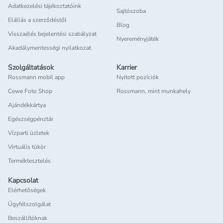
Adatkezelési tájékoztatóink
Sajtószoba
Elállás a szerződéstől
Blog
Visszaélés bejelentési szabályzat
Nyereményjáték
Akadálymentességi nyilatkozat
Szolgáltatások
Karrier
Rossmann mobil app
Nyitott pozíciók
Cewe Foto Shop
Rossmann, mint munkahely
Ajándékkártya
Egészségpénztár
Vízparti üzletek
Virtuális tükör
Terméktesztelés
Kapcsolat
Elérhetőségek
Ügyfélszolgálat
Beszállítóknak