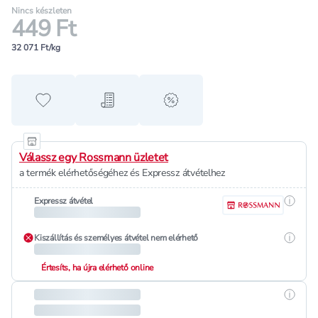
Nincs készleten
449 Ft
32 071 Ft/kg
Hozzáadás a kedvencekhez
Hozzáadás a bevásárló listához
alert when on sale
Válassz egy Rossmann üzletet
a termék elérhetőségéhez és Expressz átvételhez
Részle
Expressz átvétel
Részle
Kiszállítás és személyes átvétel nem elérhető
Értesíts, ha újra elérhető online
Részle