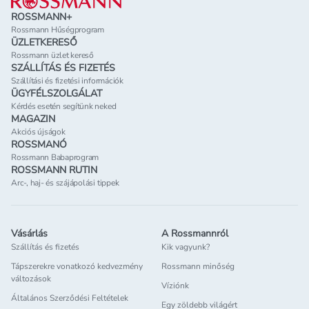
ROSSMANN+
Rossmann Hűségprogram
ÜZLETKERESŐ
Rossmann üzlet kereső
SZÁLLÍTÁS ÉS FIZETÉS
Szállítási és fizetési információk
ÜGYFÉLSZOLGÁLAT
Kérdés esetén segítünk neked
MAGAZIN
Akciós újságok
ROSSMANÓ
Rossmann Babaprogram
ROSSMANN RUTIN
Arc-, haj- és szájápolási tippek
Vásárlás
A Rossmannról
Szállítás és fizetés
Kik vagyunk?
Tápszerekre vonatkozó kedvezmény
Rossmann minőség
változások
Víziónk
Általános Szerződési Feltételek
Egy zöldebb világért