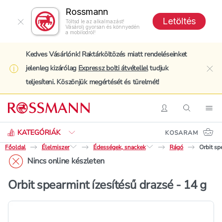
Rossmann
Letöltés
Töltsd le az alkalmazást!
Vásárolj gyorsan és könnyedén
a mobilodról!
Kedves Vásárlónk! Raktárköltözés miatt rendeléseinket
jelenleg kizárólag
Expressz bolti átvétellel
tudjuk
clo
teljesíteni. Köszönjük megértését és türelmét!
Keresés
Belépés
Keresés
Nav
KATEGÓRIÁK
KOSARAM
Főoldal
Élelmiszer
Édességek, snackek
Rágó
Orbit sp
Nincs online készleten
Orbit spearmint ízesítésű drazsé - 14 g