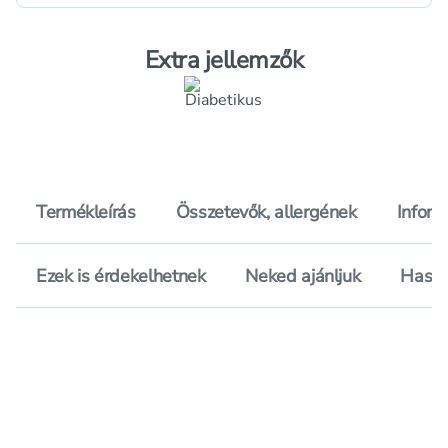
Extra jellemzők
Termékleírás
Összetevők, allergének
Inform
Ezek is érdekelhetnek
Neked ajánljuk
Hason