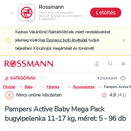
Rossmann
Letöltés
Töltsd le az alkalmazást!
Vásárolj gyorsan és könnyedén
a mobilodról!
Kedves Vásárlónk! Raktárköltözés miatt rendeléseinket
jelenleg kizárólag
Expressz bolti átvétellel
tudjuk
clo
teljesíteni. Köszönjük megértését és türelmét!
Keresés
Belépés
Keresés
Nav
KATEGÓRIÁK
KOSARAM
Főoldal
Baba
Pelenka
Bugyipelenka
Pampers Active B
Értékelés 
Nincs online készleten
4.9
(
41
)
Pampers Active Baby Mega Pack
bugyipelenka 11-17 kg, méret: 5 - 96 db