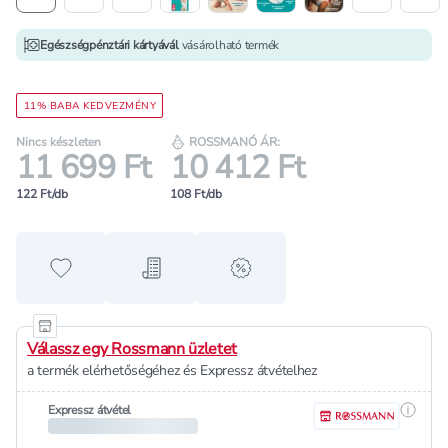
Egészségpénztári kártyávál
vásárolható termék
11% BABA KEDVEZMÉNY
Nincs készleten
ROSSMANÓ ÁR:
11 699 Ft
10 412 Ft
122 Ft/db
108 Ft/db
Hozzáadás a kedvencekhez
Hozzáadás a bevásárló listához
alert when on sale
Válassz egy Rossmann üzletet
a termék elérhetőségéhez és Expressz átvételhez
Részle
Expressz átvétel