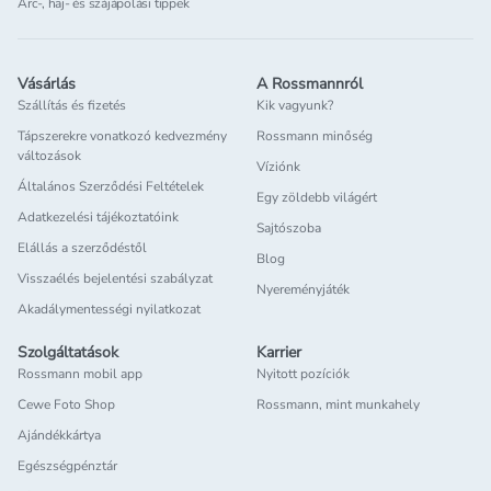
Arc-, haj- és szájápolási tippek
Vásárlás
A Rossmannról
Szállítás és fizetés
Kik vagyunk?
Tápszerekre vonatkozó kedvezmény
Rossmann minőség
változások
Víziónk
Általános Szerződési Feltételek
Egy zöldebb világért
Adatkezelési tájékoztatóink
Sajtószoba
Elállás a szerződéstől
Blog
Visszaélés bejelentési szabályzat
Nyereményjáték
Akadálymentességi nyilatkozat
Szolgáltatások
Karrier
Rossmann mobil app
Nyitott pozíciók
Cewe Foto Shop
Rossmann, mint munkahely
Ajándékkártya
Egészségpénztár