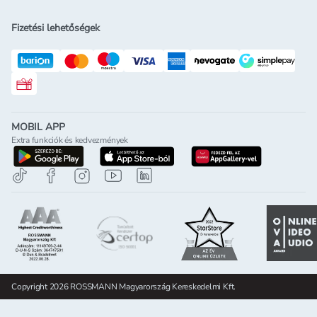
Fizetési lehetőségek
Rossmann ajándékkártya
MOBIL APP
Extra funkciók és kedvezmények
letöltés a google-play-röl
letöltés az app-store-ból
letöltés h
Copyright 2026 ROSSMANN Magyarország Kereskedelmi Kft.