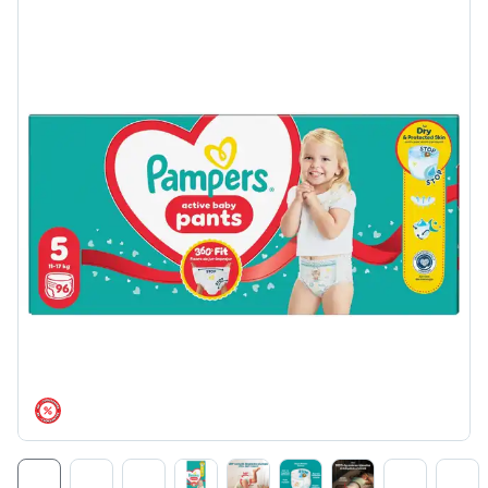
árréscsökkentés