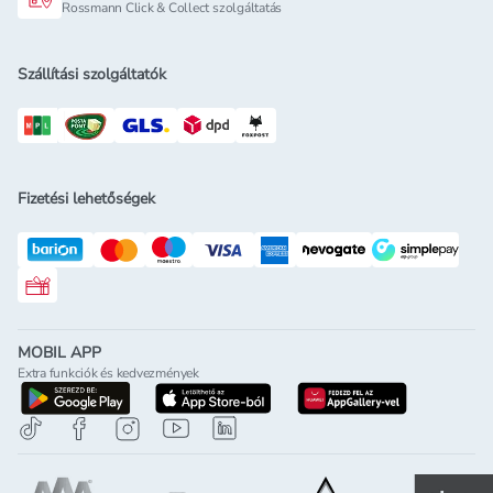
Rossmann Click & Collect szolgáltatás
Szállítási szolgáltatók
Fizetési lehetőségek
Rossmann ajándékkártya
MOBIL APP
Extra funkciók és kedvezmények
letöltés a google-play-röl
letöltés az app-store-ból
letöltés h