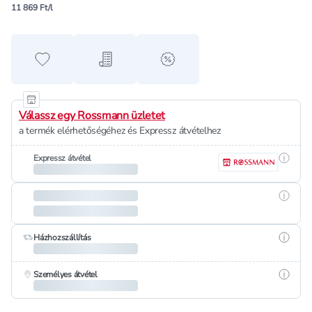
11 869 Ft/l
Hozzáadás a kedvencekhez
Hozzáadás a bevásárló listához
alert when on sale
Válassz egy Rossmann üzletet
a termék elérhetőségéhez és Expressz átvételhez
Részle
Expressz átvétel
Részle
Részle
Házhozszállítás
Részle
Személyes átvétel