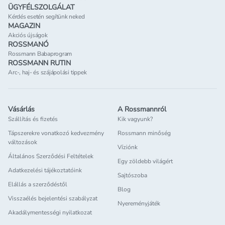
ÜGYFÉLSZOLGÁLAT
Kérdés esetén segítünk neked
MAGAZIN
Akciós újságok
ROSSMANÓ
Rossmann Babaprogram
ROSSMANN RUTIN
Arc-, haj- és szájápolási tippek
Vásárlás
A Rossmannról
Szállítás és fizetés
Kik vagyunk?
Tápszerekre vonatkozó kedvezmény
Rossmann minőség
változások
Víziónk
Általános Szerződési Feltételek
Egy zöldebb világért
Adatkezelési tájékoztatóink
Sajtószoba
Elállás a szerződéstől
Blog
Visszaélés bejelentési szabályzat
Nyereményjáték
Akadálymentességi nyilatkozat