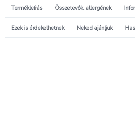
Termékleírás
Összetevők, allergének
Inform
Ezek is érdekelhetnek
Neked ajánljuk
Hason