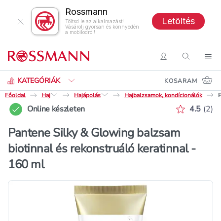
Rossmann
Letöltés
Töltsd le az alkalmazást!
Vásárolj gyorsan és könnyedén
a mobilodról!
Keresés
Belépés
Keresés
Nav
KATEGÓRIÁK
KOSARAM
Főoldal
Haj
Hajápolás
Hajbalzsamok, kondícionálók
P
Értékelé
Online készleten
4.5
(
2
)
Pantene Silky & Glowing balzsam
biotinnal és rekonstruáló keratinnal -
160 ml