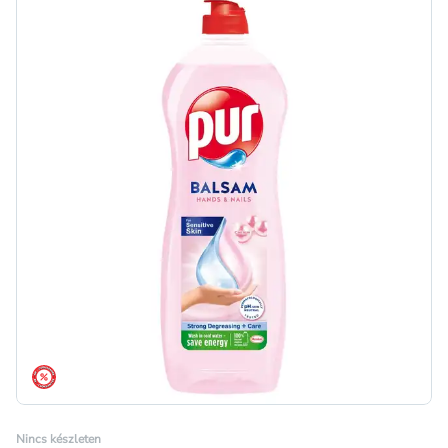
árréscsökkentés
Nincs készleten