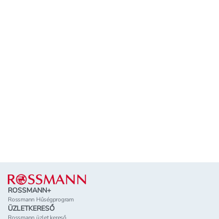
Lábléc
ROSSMANN+
Rossmann Hűségprogram
ÜZLETKERESŐ
Rossmann üzlet kereső