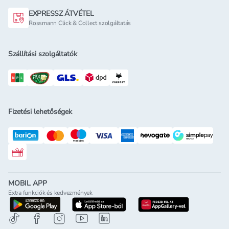
EXPRESSZ ÁTVÉTEL
Rossmann Click & Collect szolgáltatás
Szállítási szolgáltatók
Fizetési lehetőségek
Rossmann ajándékkártya
MOBIL APP
Extra funkciók és kedvezmények
letöltés a google-play-röl
letöltés az app-store-ból
letöltés h