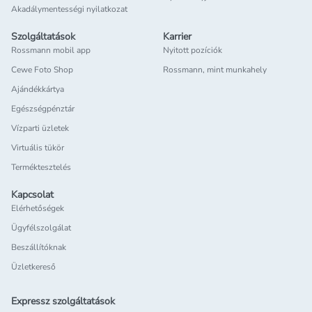
Akadálymentességi nyilatkozat
Szolgáltatások
Karrier
Rossmann mobil app
Nyitott pozíciók
Cewe Foto Shop
Rossmann, mint munkahely
Ajándékkártya
Egészségpénztár
Vízparti üzletek
Virtuális tükör
Terméktesztelés
Kapcsolat
Elérhetőségek
Ügyfélszolgálat
Beszállítóknak
Üzletkereső
Expressz szolgáltatások