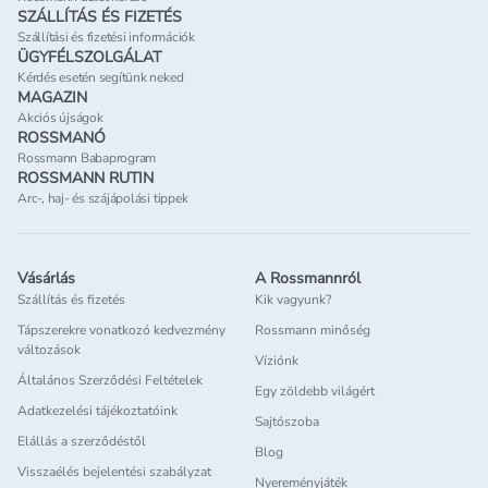
SZÁLLÍTÁS ÉS FIZETÉS
Szállítási és fizetési információk
ÜGYFÉLSZOLGÁLAT
Kérdés esetén segítünk neked
MAGAZIN
Akciós újságok
ROSSMANÓ
Rossmann Babaprogram
ROSSMANN RUTIN
Arc-, haj- és szájápolási tippek
Vásárlás
A Rossmannról
Szállítás és fizetés
Kik vagyunk?
Tápszerekre vonatkozó kedvezmény
Rossmann minőség
változások
Víziónk
Általános Szerződési Feltételek
Egy zöldebb világért
Adatkezelési tájékoztatóink
Sajtószoba
Elállás a szerződéstől
Blog
Visszaélés bejelentési szabályzat
Nyereményjáték