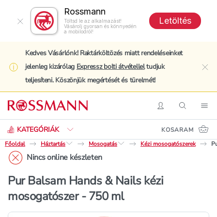
Rossmann
Letöltés
Töltsd le az alkalmazást!
Vásárolj gyorsan és könnyedén
a mobilodról!
Kedves Vásárlónk! Raktárköltözés miatt rendeléseinket
jelenleg kizárólag
Expressz bolti átvétellel
tudjuk
clo
teljesíteni. Köszönjük megértését és türelmét!
Keresés
Belépés
Keresés
Nav
KATEGÓRIÁK
KOSARAM
Főoldal
Háztartás
Mosogatás
Kézi mosogatószerek
Pu
Nincs online készleten
Pur Balsam Hands & Nails kézi
mosogatószer - 750 ml