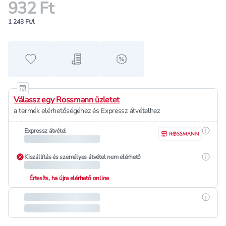
932 Ft
1 243 Ft/l
Hozzáadás a kedvencekhez
Hozzáadás a bevásárló listához
alert when on sale
Válassz egy Rossmann üzletet
a termék elérhetőségéhez és Expressz átvételhez
Részle
Expressz átvétel
Részle
Kiszállítás és személyes átvétel nem elérhető
Értesíts, ha újra elérhető online
Részle