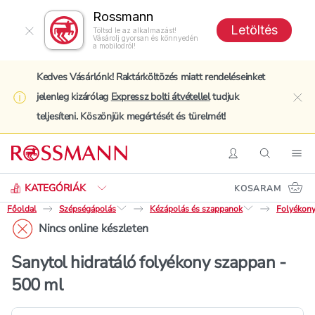
Rossmann
Letöltés
Töltsd le az alkalmazást!
Vásárolj gyorsan és könnyedén
a mobilodról!
Kedves Vásárlónk! Raktárköltözés miatt rendeléseinket
jelenleg kizárólag
Expressz bolti átvétellel
tudjuk
clo
teljesíteni. Köszönjük megértését és türelmét!
Keresés
Belépés
Keresés
Nav
KATEGÓRIÁK
KOSARAM
Főoldal
Szépségápolás
Kézápolás és szappanok
Folyékon
Nincs online készleten
Sanytol hidratáló folyékony szappan -
500 ml