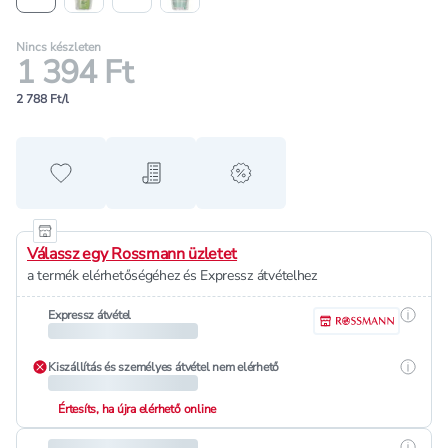
Nincs készleten
1 394 Ft
2 788 Ft/l
Hozzáadás a kedvencekhez
Hozzáadás a bevásárló listához
alert when on sale
Válassz egy Rossmann üzletet
a termék elérhetőségéhez és Expressz átvételhez
Részle
Expressz átvétel
Részle
Kiszállítás és személyes átvétel nem elérhető
Értesíts, ha újra elérhető online
Részle