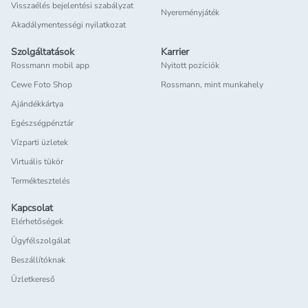
Visszaélés bejelentési szabályzat
Nyereményjáték
Akadálymentességi nyilatkozat
Szolgáltatások
Karrier
Rossmann mobil app
Nyitott pozíciók
Cewe Foto Shop
Rossmann, mint munkahely
Ajándékkártya
Egészségpénztár
Vízparti üzletek
Virtuális tükör
Terméktesztelés
Kapcsolat
Elérhetőségek
Ügyfélszolgálat
Beszállítóknak
Üzletkereső