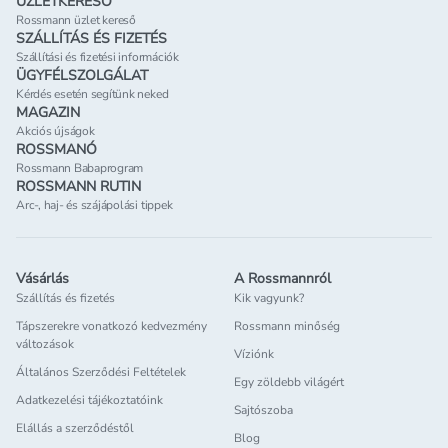
ÜZLETKERESŐ
Rossmann üzlet kereső
SZÁLLÍTÁS ÉS FIZETÉS
Szállítási és fizetési információk
ÜGYFÉLSZOLGÁLAT
Kérdés esetén segítünk neked
MAGAZIN
Akciós újságok
ROSSMANÓ
Rossmann Babaprogram
ROSSMANN RUTIN
Arc-, haj- és szájápolási tippek
Vásárlás
A Rossmannról
Szállítás és fizetés
Kik vagyunk?
Tápszerekre vonatkozó kedvezmény
Rossmann minőség
változások
Víziónk
Általános Szerződési Feltételek
Egy zöldebb világért
Adatkezelési tájékoztatóink
Sajtószoba
Elállás a szerződéstől
Blog