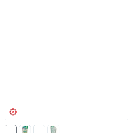
árréscsökkentés