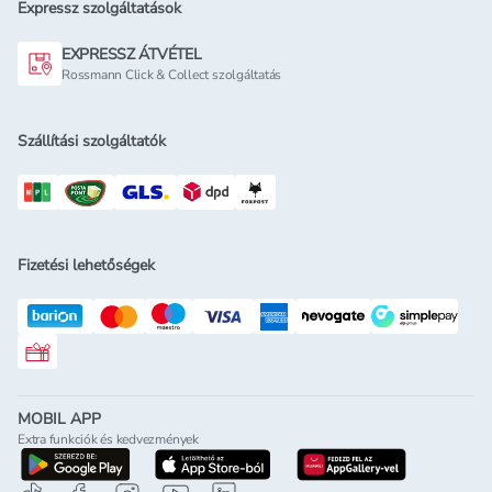
Expressz szolgáltatások
EXPRESSZ ÁTVÉTEL
Rossmann Click & Collect szolgáltatás
Szállítási szolgáltatók
Fizetési lehetőségek
Rossmann ajándékkártya
MOBIL APP
Extra funkciók és kedvezmények
letöltés a google-play-röl
letöltés az app-store-ból
letöltés h