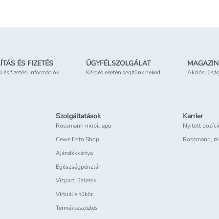
ÍTÁS ÉS FIZETÉS
ÜGYFÉLSZOLGÁLAT
MAGAZIN
si és fizetési információk
Kérdés esetén segítünk neked
Akciós újsá
Szolgáltatások
Karrier
Rossmann mobil app
Nyitott pozíc
Cewe Foto Shop
Rossmann, m
Ajándékkártya
Egészségpénztár
Vízparti üzletek
Virtuális tükör
Terméktesztelés