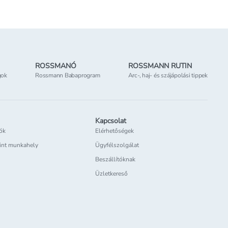
ROSSMANÓ
ROSSMANN RUTIN
gok
Rossmann Babaprogram
Arc-, haj- és szájápolási tippek
Kapcsolat
iók
Elérhetőségek
int munkahely
Ügyfélszolgálat
Beszállítóknak
Üzletkereső