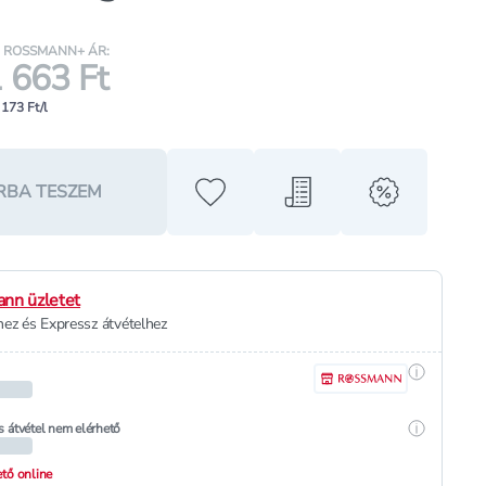
ROSSMANN+ ÁR:
 663 Ft
 173 Ft/l
RBA TESZEM
Hozzáadás a kedvencekhez
Hozzáadás a bevásárló l
alert when o
nn üzletet
ez és Expressz átvételhez
Részletek
Részletek
s átvétel nem elérhető
hető online