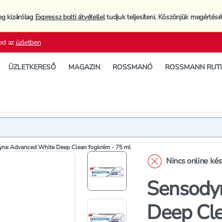
eg kizárólag
Expressz bolti átvétellel
tudjuk teljesíteni. Köszönjük megértésé
ed az
üzletben
ÜZLETKERESŐ
MAGAZIN
ROSSMANÓ
ROSSMANN RUT
Termék
Termékleí
ne Advanced White Deep Clean fogkrém - 75 ml
Nincs online ké
Sensody
Deep Cle