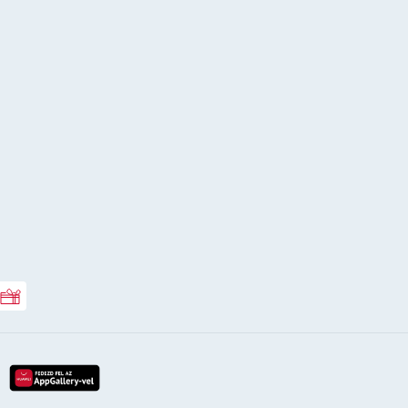
Rossmann ajándékkártya
lay-röl
etöltés az app-store-ból
letöltés huawei app-galery-böl