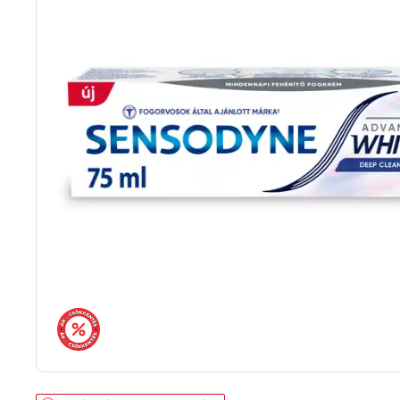
árréscsökkentés