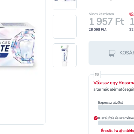
Nincs készleten
1 957 Ft
1
26 093 Ft/l
22
KOSÁ
Válassz egy Rossma
a termék elérhetőségéh
Expressz átvétel
Kiszállítás és személye
Értesíts, ha újra elér