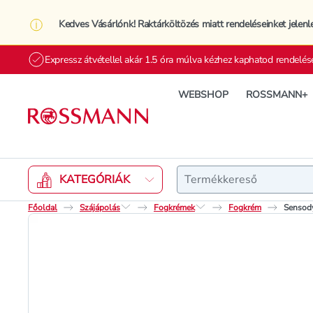
Kedves Vásárlónk! Raktárköltözés miatt rendeléseinket jelenl
Expressz átvétellel akár 1.5 óra múlva kézhez kaphatod rendelés
WEBSHOP
ROSSMANN+
Keresés
KATEGÓRIÁK
Főoldal
Szájápolás
Fogkrémek
Fogkrém
Sensody