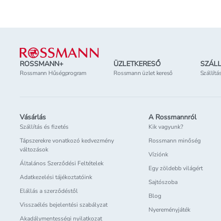
Lábléc
ROSSMANN+
ÜZLETKERESŐ
SZÁLL
Rossmann Hűségprogram
Rossmann üzlet kereső
Szállítá
Vásárlás
A Rossmannról
Szállítás és fizetés
Kik vagyunk?
Tápszerekre vonatkozó kedvezmény
Rossmann minőség
változások
Víziónk
Általános Szerződési Feltételek
Egy zöldebb világért
Adatkezelési tájékoztatóink
Sajtószoba
Elállás a szerződéstől
Blog
Visszaélés bejelentési szabályzat
Nyereményjáték
Akadálymentességi nyilatkozat