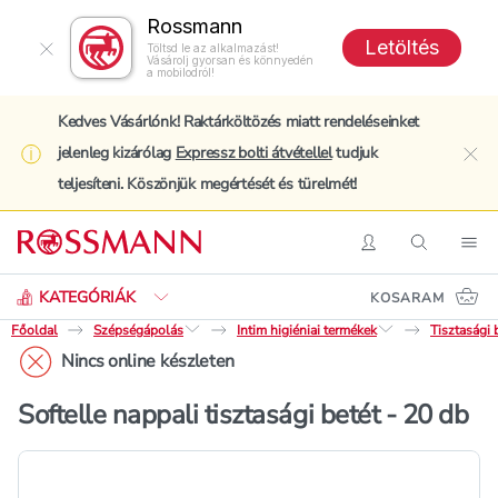
Rossmann
Letöltés
Töltsd le az alkalmazást!
Vásárolj gyorsan és könnyedén
a mobilodról!
Kedves Vásárlónk! Raktárköltözés miatt rendeléseinket
jelenleg kizárólag
Expressz bolti átvétellel
tudjuk
clo
teljesíteni. Köszönjük megértését és türelmét!
Keresés
Belépés
Keresés
Nav
KATEGÓRIÁK
KOSARAM
Főoldal
Szépségápolás
Intim higiéniai termékek
Tisztasági 
Nincs online készleten
Softelle nappali tisztasági betét - 20 db