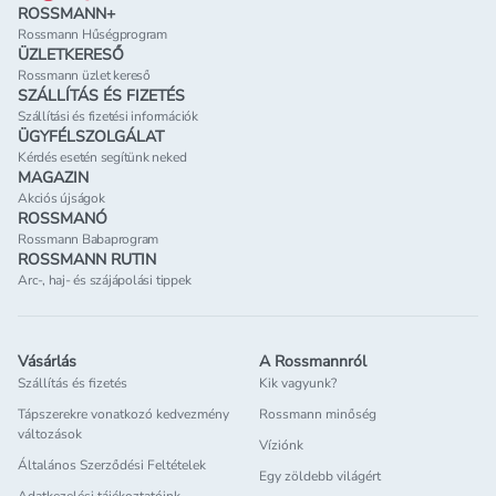
ROSSMANN+
Rossmann Hűségprogram
ÜZLETKERESŐ
Rossmann üzlet kereső
SZÁLLÍTÁS ÉS FIZETÉS
Szállítási és fizetési információk
ÜGYFÉLSZOLGÁLAT
Kérdés esetén segítünk neked
MAGAZIN
Akciós újságok
ROSSMANÓ
Rossmann Babaprogram
ROSSMANN RUTIN
Arc-, haj- és szájápolási tippek
Vásárlás
A Rossmannról
Szállítás és fizetés
Kik vagyunk?
Tápszerekre vonatkozó kedvezmény
Rossmann minőség
változások
Víziónk
Általános Szerződési Feltételek
Egy zöldebb világért