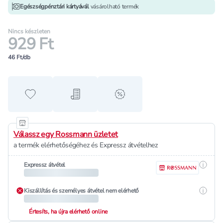
Egészségpénztári kártyávál
vásárolható termék
Nincs készleten
929 Ft
46 Ft/db
Hozzáadás a kedvencekhez
Hozzáadás a bevásárló listához
alert when on sale
Válassz egy Rossmann üzletet
a termék elérhetőségéhez és Expressz átvételhez
Részle
Expressz átvétel
Részle
Kiszállítás és személyes átvétel nem elérhető
Értesíts, ha újra elérhető online