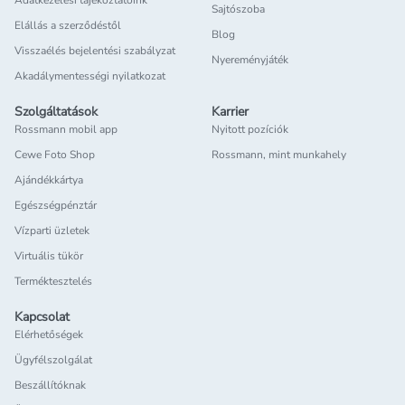
Adatkezelési tájékoztatóink
Sajtószoba
Elállás a szerződéstől
Blog
Visszaélés bejelentési szabályzat
Nyereményjáték
Akadálymentességi nyilatkozat
Szolgáltatások
Karrier
Rossmann mobil app
Nyitott pozíciók
Cewe Foto Shop
Rossmann, mint munkahely
Ajándékkártya
Egészségpénztár
Vízparti üzletek
Virtuális tükör
Terméktesztelés
Kapcsolat
Elérhetőségek
Ügyfélszolgálat
Beszállítóknak