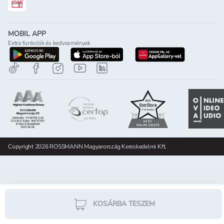
Rossmann ajándékkártya
MOBIL APP
Extra funkciók és kedvezmények
letöltés a google-play-röl
letöltés az app-store-ból
letöltés h
Copyright 2026 ROSSMANN Magyarország Kereskedelmi Kft.
KOSÁRBA TESZEM