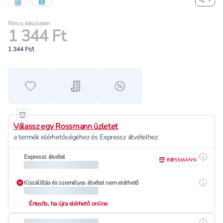
Nincs készleten
1 344 Ft
1 344 Ft/l
Hozzáadás a kedvencekhez
Hozzáadás a bevásárló listához
alert when on sale
Válassz egy Rossmann üzletet
a termék elérhetőségéhez és Expressz átvételhez
Részle
Expressz átvétel
Részle
Kiszállítás és személyes átvétel nem elérhető
Értesíts, ha újra elérhető online
Részle