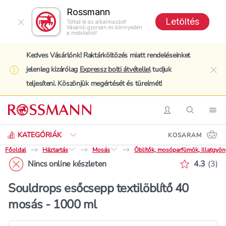
Rossmann
Letöltés
Töltsd le az alkalmazást!
Vásárolj gyorsan és könnyedén
a mobilodról!
Kedves Vásárlónk! Raktárköltözés miatt rendeléseinket
jelenleg kizárólag
Expressz bolti átvétellel
tudjuk
clo
teljesíteni. Köszönjük megértését és türelmét!
Keresés
Belépés
Keresés
Nav
KATEGÓRIÁK
KOSARAM
Főoldal
Háztartás
Mosás
Öblítők, mosóparfümök, illatgyö
Értékelé
Nincs online készleten
4.3
(
3
)
Souldrops esőcsepp textilöblítő 40
mosás - 1000 ml