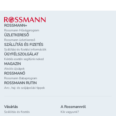
Lábléc
ROSSMANN+
Rossmann Hűségprogram
ÜZLETKERESŐ
Rossmann üzlet kereső
SZÁLLÍTÁS ÉS FIZETÉS
Szállítási és fizetési információk
ÜGYFÉLSZOLGÁLAT
Kérdés esetén segítünk neked
MAGAZIN
Akciós újságok
ROSSMANÓ
Rossmann Babaprogram
ROSSMANN RUTIN
Arc-, haj- és szájápolási tippek
Vásárlás
A Rossmannról
Szállítás és fizetés
Kik vagyunk?