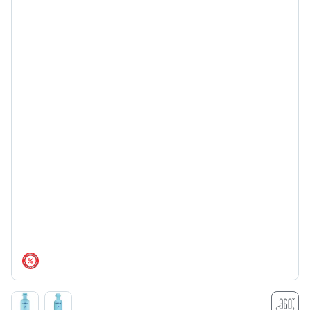
árréscsökkentés