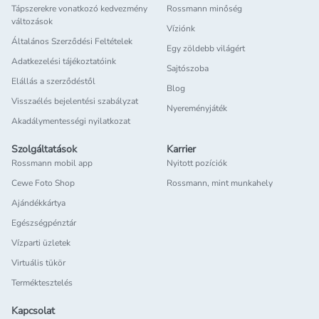
Tápszerekre vonatkozó kedvezmény
Rossmann minőség
változások
Víziónk
Általános Szerződési Feltételek
Egy zöldebb világért
Adatkezelési tájékoztatóink
Sajtószoba
Elállás a szerződéstől
Blog
Visszaélés bejelentési szabályzat
Nyereményjáték
Akadálymentességi nyilatkozat
Szolgáltatások
Karrier
Rossmann mobil app
Nyitott pozíciók
Cewe Foto Shop
Rossmann, mint munkahely
Ajándékkártya
Egészségpénztár
Vízparti üzletek
Virtuális tükör
Terméktesztelés
Kapcsolat