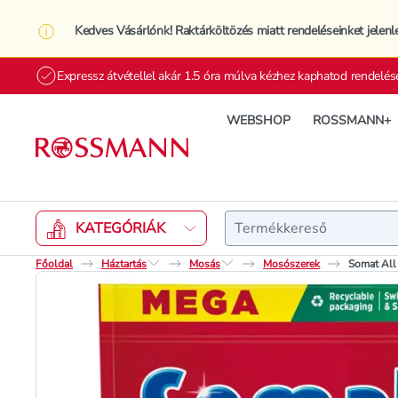
Kedves Vásárlónk! Raktárköltözés miatt rendeléseinket jelenl
Expressz átvétellel akár 1.5 óra múlva kézhez kaphatod rendelés
WEBSHOP
ROSSMANN+
Keresés
KATEGÓRIÁK
Főoldal
Háztartás
Mosás
Mosószerek
Somat All