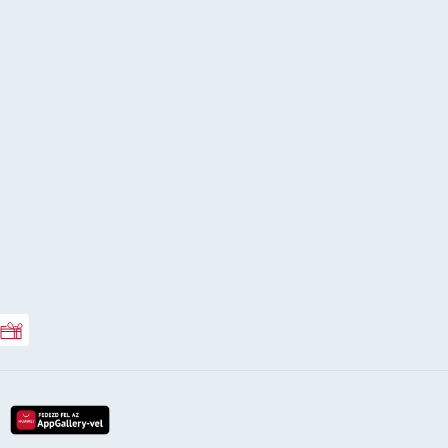
Rossmann ajándékkártya
lay-röl
etöltés az app-store-ból
letöltés huawei app-galery-böl