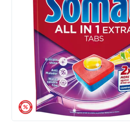
árréscsökkentés