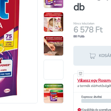
db
Nincs készleten
6 578 Ft
88 Ft/db
KOSÁ
Válassz egy Rossma
a termék elérhetőségéh
Expressz átvétel
Kiszállítás és személye