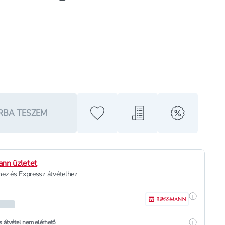
RBA TESZEM
Hozzáadás a kedvencekhez
Hozzáadás a bevásárló l
alert when o
nn üzletet
ez és Expressz átvételhez
Részletek
Részletek
s átvétel nem elérhető