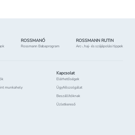
Elérhetőség
az üzletben
ROSSMANÓ
ROSSMANN RUTIN
gok
Rossmann Babaprogram
Arc-, haj- és szájápolási tippek
Kapcsolat
iók
Elérhetőségek
int munkahely
Ügyfélszolgálat
Beszállítóknak
Üzletkereső