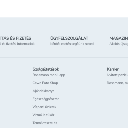
etben
Elérhetőség
az üzletben
ÍTÁS ÉS FIZETÉS
ÜGYFÉLSZOLGÁLAT
MAGAZIN
si és fizetési információk
Kérdés esetén segítünk neked
Akciós újsá
Szolgáltatások
Karrier
Rossmann mobil app
Nyitott pozíc
Cewe Foto Shop
Rossmann, m
Ajándékkártya
Egészségpénztár
Vízparti üzletek
Virtuális tükör
Terméktesztelés