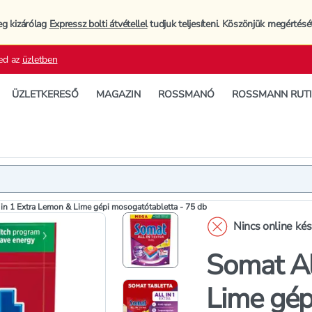
eg kizárólag
Expressz bolti átvétellel
tudjuk teljesíteni. Köszönjük megértésé
ed az
üzletben
ÜZLETKERESŐ
MAGAZIN
ROSSMANÓ
ROSSMANN RUT
Termék
Termékleí
 in 1 Extra Lemon & Lime gépi mosogatótabletta - 75 db
Nincs online ké
Somat Al
Lime gép