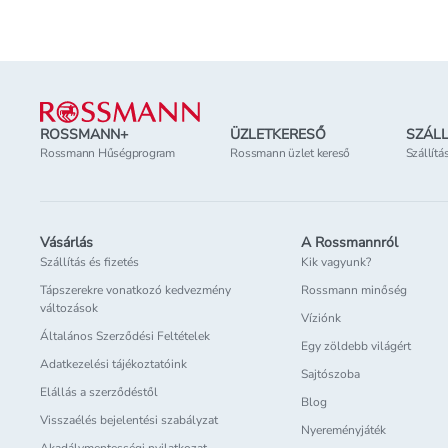
Elérhetőség
az üzletben
Elérhetőség
az üzl
Lábléc
ROSSMANN+
ÜZLETKERESŐ
SZÁLL
Rossmann Hűségprogram
Rossmann üzlet kereső
Szállítá
Vásárlás
A Rossmannról
Szállítás és fizetés
Kik vagyunk?
Tápszerekre vonatkozó kedvezmény
Rossmann minőség
változások
Víziónk
Általános Szerződési Feltételek
Egy zöldebb világért
Adatkezelési tájékoztatóink
Sajtószoba
Elállás a szerződéstől
Blog
Visszaélés bejelentési szabályzat
Nyereményjáték