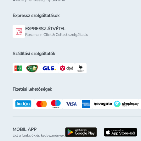
Akadálymentességi nyilatkozat
Expressz szolgáltatások
EXPRESSZ ÁTVÉTEL
Rossmann Click & Collect szolgáltatás
Szállítási szolgáltatók
Fizetési lehetőségek
MOBIL APP
letöltés a google-p
l
Extra funkciók és kedvezmények