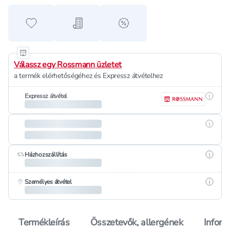
Hozzáadás a kedvencekhez
Hozzáadás a bevásárló listához
alert when on sale
Válassz egy Rossmann üzletet
a termék elérhetőségéhez és Expressz átvételhez
Részle
Expressz átvétel
Részle
Részle
Házhozszállítás
Részle
Személyes átvétel
Termékleírás
Összetevők, allergének
Inform