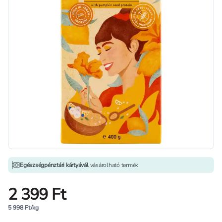
Egészségpénztári kártyávál
vásárolható termék
2 399 Ft
5 998 Ft/kg