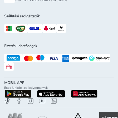
Rossmann Click & Collect szolgáltatás
Szállítási szolgáltatók
Fizetési lehetőségek
Rossmann ajándékkártya
MOBIL APP
Extra funkciók és kedvezmények
letöltés a google-play-röl
letöltés az app-store-ból
letöltés h