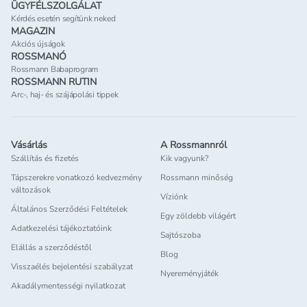
ÜGYFÉLSZOLGÁLAT
Kérdés esetén segítünk neked
MAGAZIN
Akciós újságok
ROSSMANÓ
Rossmann Babaprogram
ROSSMANN RUTIN
Arc-, haj- és szájápolási tippek
Vásárlás
A Rossmannról
Szállítás és fizetés
Kik vagyunk?
Tápszerekre vonatkozó kedvezmény
Rossmann minőség
változások
Víziónk
Általános Szerződési Feltételek
Egy zöldebb világért
Adatkezelési tájékoztatóink
Sajtószoba
Elállás a szerződéstől
Blog
Visszaélés bejelentési szabályzat
Nyereményjáték
Akadálymentességi nyilatkozat