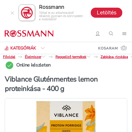
Rossmann
Letöltés
Töltsd le az alkalmazást!
Vásárolj gyorsan és könnyedén
a mobilodról!
Keresés
Belépés
Keresés
Nav
KATEGÓRIÁK
KOSARAM
Főoldal
Élelmiszer
Reggeliző termékek
Zabkása, rizskása
Online készleten
Viblance Gluténmentes lemon
proteinkása - 400 g