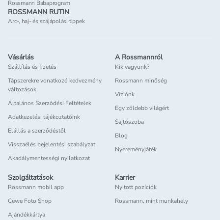
Rossmann Babaprogram
ROSSMANN RUTIN
Arc-, haj- és szájápolási tippek
Vásárlás
A Rossmannról
Szállítás és fizetés
Kik vagyunk?
Tápszerekre vonatkozó kedvezmény
Rossmann minőség
változások
Víziónk
Általános Szerződési Feltételek
Egy zöldebb világért
Adatkezelési tájékoztatóink
Sajtószoba
Elállás a szerződéstől
Blog
Visszaélés bejelentési szabályzat
Nyereményjáték
Akadálymentességi nyilatkozat
Szolgáltatások
Karrier
Rossmann mobil app
Nyitott pozíciók
Cewe Foto Shop
Rossmann, mint munkahely
Ajándékkártya