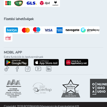
Fizetési lehetőségek
Rossmann ajándékkártya
MOBIL APP
Extra funkciók és kedvezmények
letöltés a google-play-röl
letöltés az app-store-ból
letöltés h
Copyright 2026 ROSSMANN Magyarország Kereskedelmi Kft.