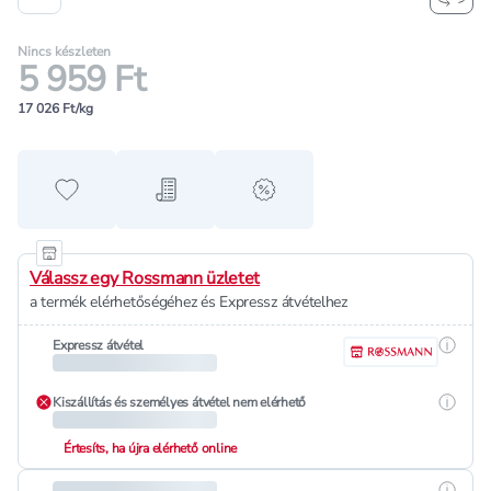
Nincs készleten
5 959 Ft
17 026 Ft/kg
Hozzáadás a kedvencekhez
Hozzáadás a bevásárló listához
alert when on sale
Válassz egy Rossmann üzletet
a termék elérhetőségéhez és Expressz átvételhez
Részle
Expressz átvétel
Részle
Kiszállítás és személyes átvétel nem elérhető
Értesíts, ha újra elérhető online
Részle