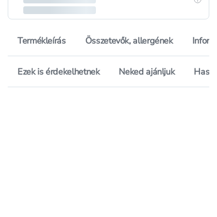
Termékleírás
Összetevők, allergének
Inform
Ezek is érdekelhetnek
Neked ajánljuk
Hason