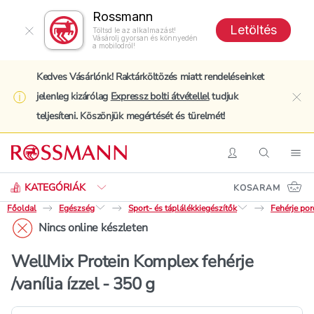
Rossmann
Letöltés
Töltsd le az alkalmazást!
Vásárolj gyorsan és könnyedén
a mobilodról!
Kedves Vásárlónk! Raktárköltözés miatt rendeléseinket
jelenleg kizárólag
Expressz bolti átvétellel
tudjuk
clo
teljesíteni. Köszönjük megértését és türelmét!
Keresés
Belépés
Keresés
Nav
KATEGÓRIÁK
KOSARAM
Főoldal
Egészség
Sport- és táplálékkiegészítők
Fehérje por
Nincs online készleten
WellMix Protein Komplex fehérje
/vanília ízzel - 350 g