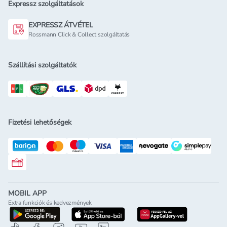
Expressz szolgáltatások
EXPRESSZ ÁTVÉTEL
Rossmann Click & Collect szolgáltatás
Szállítási szolgáltatók
Fizetési lehetőségek
Rossmann ajándékkártya
MOBIL APP
Extra funkciók és kedvezmények
letöltés a google-play-röl
letöltés az app-store-ból
letöltés h