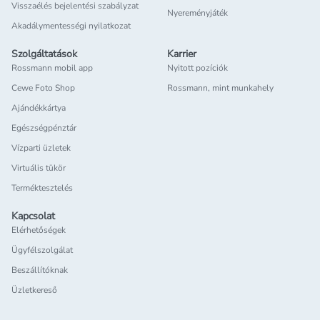
Visszaélés bejelentési szabályzat
Nyereményjáték
Akadálymentességi nyilatkozat
Szolgáltatások
Karrier
Rossmann mobil app
Nyitott pozíciók
Cewe Foto Shop
Rossmann, mint munkahely
Ajándékkártya
Egészségpénztár
Vízparti üzletek
Virtuális tükör
Terméktesztelés
Kapcsolat
Elérhetőségek
Ügyfélszolgálat
Beszállítóknak
Üzletkereső