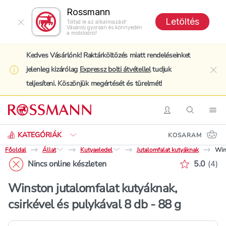
Rossmann
Letöltés
Töltsd le az alkalmazást!
Vásárolj gyorsan és könnyedén
a mobilodról!
Kedves Vásárlónk! Raktárköltözés miatt rendeléseinket
jelenleg kizárólag
Expressz bolti átvétellel
tudjuk
clo
teljesíteni. Köszönjük megértését és türelmét!
Keresés
Belépés
Keresés
Nav
KATEGÓRIÁK
KOSARAM
Főoldal
Állat
Kutyaeledel
Jutalomfalat kutyáknak
Wins
Értékelé
Nincs online készleten
5.0
(
4
)
Winston jutalomfalat kutyáknak,
csirkével és pulykával 8 db - 88 g