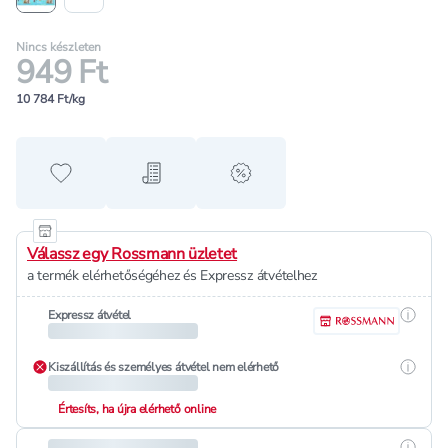
Nincs készleten
949 Ft
10 784 Ft/kg
Hozzáadás a kedvencekhez
Hozzáadás a bevásárló listához
alert when on sale
Válassz egy Rossmann üzletet
a termék elérhetőségéhez és Expressz átvételhez
Részle
Expressz átvétel
Részle
Kiszállítás és személyes átvétel nem elérhető
Értesíts, ha újra elérhető online
Részle