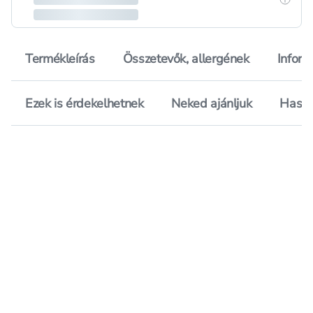
Termékleírás
Összetevők, allergének
Inform
Ezek is érdekelhetnek
Neked ajánljuk
Hason