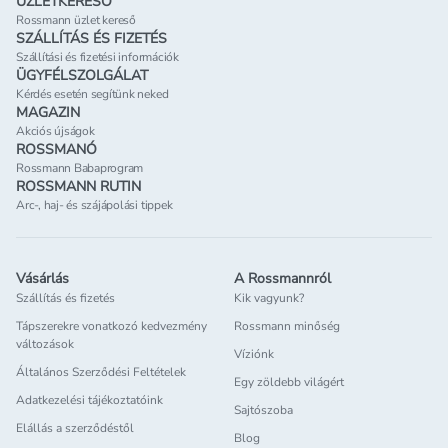
ÜZLETKERESŐ
Rossmann üzlet kereső
SZÁLLÍTÁS ÉS FIZETÉS
Szállítási és fizetési információk
ÜGYFÉLSZOLGÁLAT
Kérdés esetén segítünk neked
MAGAZIN
Akciós újságok
ROSSMANÓ
Rossmann Babaprogram
ROSSMANN RUTIN
Arc-, haj- és szájápolási tippek
Vásárlás
A Rossmannról
Szállítás és fizetés
Kik vagyunk?
Tápszerekre vonatkozó kedvezmény
Rossmann minőség
változások
Víziónk
Általános Szerződési Feltételek
Egy zöldebb világért
Adatkezelési tájékoztatóink
Sajtószoba
Elállás a szerződéstől
Blog