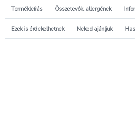
Termékleírás
Összetevők, allergének
Inform
Ezek is érdekelhetnek
Neked ajánljuk
Hason