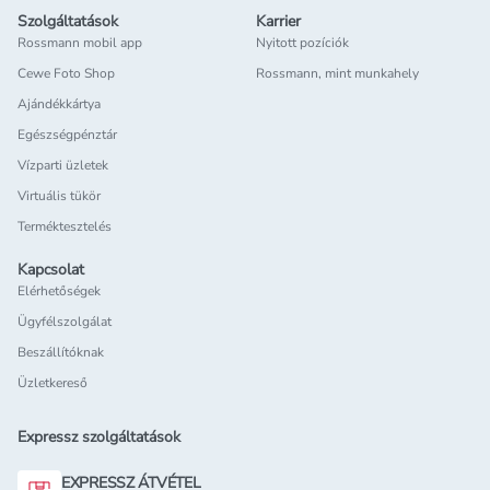
Szolgáltatások
Karrier
Rossmann mobil app
Nyitott pozíciók
Cewe Foto Shop
Rossmann, mint munkahely
Ajándékkártya
Egészségpénztár
Vízparti üzletek
Virtuális tükör
Terméktesztelés
Kapcsolat
Elérhetőségek
Ügyfélszolgálat
Beszállítóknak
Üzletkereső
Expressz szolgáltatások
EXPRESSZ ÁTVÉTEL