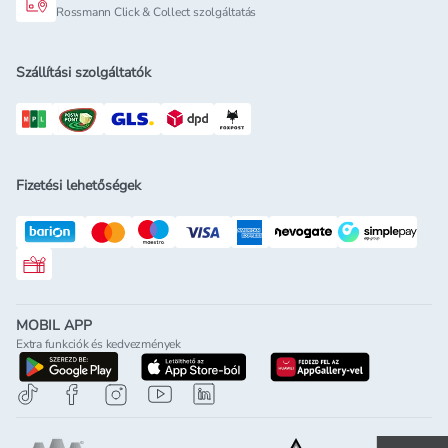
Rossmann Click & Collect szolgáltatás
Szállítási szolgáltatók
Fizetési lehetőségek
Rossmann ajándékkártya
MOBIL APP
Extra funkciók és kedvezmények
letöltés a google-play-röl
letöltés az app-store-ból
letöltés h