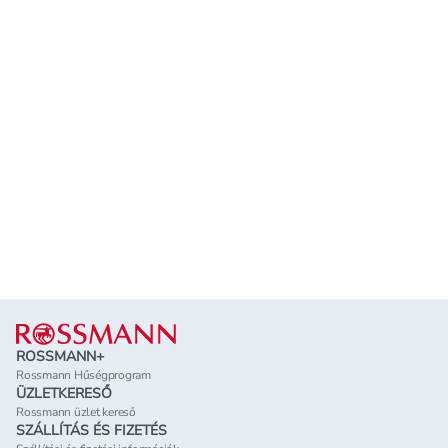
Lábléc
ROSSMANN+
Rossmann Hűségprogram
ÜZLETKERESŐ
Rossmann üzlet kereső
SZÁLLÍTÁS ÉS FIZETÉS