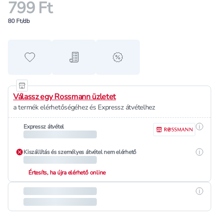
799 Ft
80 Ft/db
Hozzáadás a kedvencekhez
Hozzáadás a bevásárló listához
alert when on sale
Válassz egy Rossmann üzletet
a termék elérhetőségéhez és Expressz átvételhez
Részle
Expressz átvétel
Részle
Kiszállítás és személyes átvétel nem elérhető
Értesíts, ha újra elérhető online
Részle