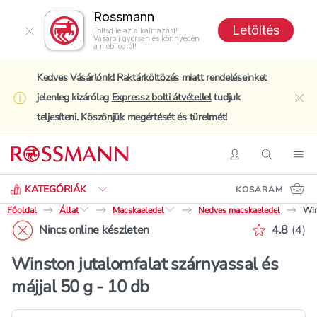
Rossmann
Letöltés
Töltsd le az alkalmazást!
Vásárolj gyorsan és könnyedén
a mobilodról!
Kedves Vásárlónk! Raktárköltözés miatt rendeléseinket
jelenleg kizárólag
Expressz bolti átvétellel
tudjuk
clo
teljesíteni. Köszönjük megértését és türelmét!
Keresés
Belépés
Keresés
Nav
KATEGÓRIÁK
KOSARAM
Főoldal
Állat
Macskaeledel
Nedves macskaeledel
Win
Értékelé
Nincs online készleten
4.8
(
4
)
Winston jutalomfalat szárnyassal és
májjal 50 g - 10 db