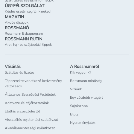
Szállítási és fizetési információk
ÜGYFÉLSZOLGÁLAT
Kérdés esetén segítünk neked
MAGAZIN
Akciós újságok
ROSSMANÓ
Rossmann Babaprogram
ROSSMANN RUTIN
Arc-, haj- és szájápolási tippek
Vásárlás
A Rossmannról
Szállítás és fizetés
Kik vagyunk?
Tápszerekre vonatkozó kedvezmény
Rossmann minőség
változások
Víziónk
Általános Szerződési Feltételek
Egy zöldebb világért
Adatkezelési tájékoztatóink
Sajtószoba
Elállás a szerződéstől
Blog
Visszaélés bejelentési szabályzat
Nyereményjáték
Akadálymentességi nyilatkozat