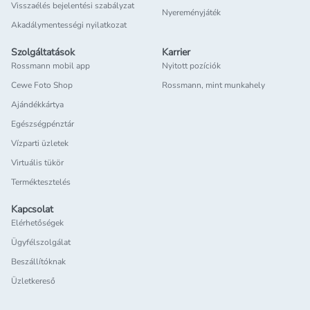
Visszaélés bejelentési szabályzat
Nyereményjáték
Akadálymentességi nyilatkozat
Szolgáltatások
Karrier
Rossmann mobil app
Nyitott pozíciók
Cewe Foto Shop
Rossmann, mint munkahely
Ajándékkártya
Egészségpénztár
Vízparti üzletek
Virtuális tükör
Terméktesztelés
Kapcsolat
Elérhetőségek
Ügyfélszolgálat
Beszállítóknak
Üzletkereső