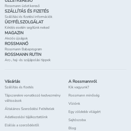
ÜZLETKERESŐ
Rossmann üzlet kereső
SZÁLLÍTÁS ÉS FIZETÉS
Szállítási és fizetési információk
ÜGYFÉLSZOLGÁLAT
Kérdés esetén segítünk neked
MAGAZIN
Akciós újságok
ROSSMANÓ
Rossmann Babaprogram
ROSSMANN RUTIN
Arc-, haj- és szájápolási tippek
Vásárlás
A Rossmannról
Szállítás és fizetés
Kik vagyunk?
Tápszerekre vonatkozó kedvezmény
Rossmann minőség
változások
Víziónk
Általános Szerződési Feltételek
Egy zöldebb világért
Adatkezelési tájékoztatóink
Sajtószoba
Elállás a szerződéstől
Blog