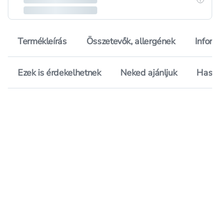
Termékleírás
Összetevők, allergének
Inform
Ezek is érdekelhetnek
Neked ajánljuk
Hason