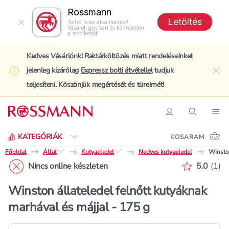
Rossmann
Letöltés
Töltsd le az alkalmazást!
Vásárolj gyorsan és könnyedén
a mobilodról!
Kedves Vásárlónk! Raktárköltözés miatt rendeléseinket
jelenleg kizárólag
Expressz bolti átvétellel
tudjuk
clo
teljesíteni. Köszönjük megértését és türelmét!
Keresés
Belépés
Keresés
Nav
KATEGÓRIÁK
KOSARAM
Főoldal
Állat
Kutyaeledel
Nedves kutyaeledel
Winston
Értékelé
Nincs online készleten
5.0
(
1
)
Winston állateledel felnőtt kutyáknak
marhával és májjal - 175 g