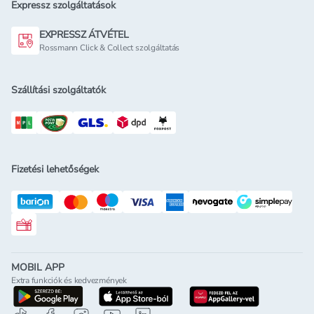
Expressz szolgáltatások
EXPRESSZ ÁTVÉTEL
Rossmann Click & Collect szolgáltatás
Szállítási szolgáltatók
Fizetési lehetőségek
Rossmann ajándékkártya
MOBIL APP
Extra funkciók és kedvezmények
letöltés a google-play-röl
letöltés az app-store-ból
letöltés h