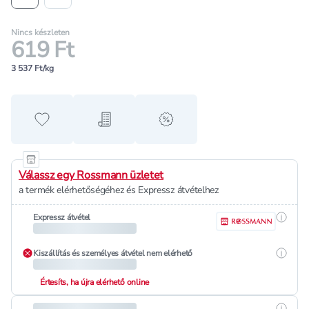
Nincs készleten
619 Ft
3 537 Ft/kg
Hozzáadás a kedvencekhez
Hozzáadás a bevásárló listához
alert when on sale
Válassz egy Rossmann üzletet
a termék elérhetőségéhez és Expressz átvételhez
Részle
Expressz átvétel
Részle
Kiszállítás és személyes átvétel nem elérhető
Értesíts, ha újra elérhető online
Részle