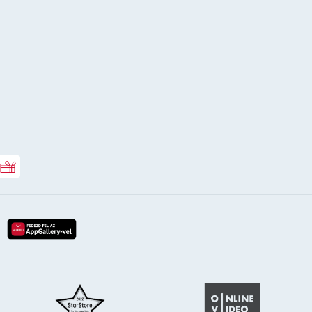
Rossmann ajándékkártya
lay-röl
etöltés az app-store-ból
letöltés huawei app-galery-böl