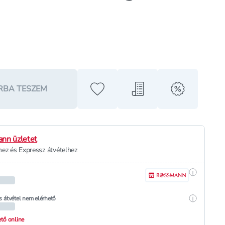
RBA TESZEM
Hozzáadás a kedvencekhez
Hozzáadás a bevásárló l
alert when o
nn üzletet
ez és Expressz átvételhez
Részletek
Részletek
s átvétel nem elérhető
hető online