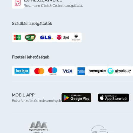
EXPRESSZ ÁTVÉTEL
Rossmann Click & Collect szolgáltatás
Szállítási szolgáltatók
Fizetési lehetőségek
MOBIL APP
letöltés a google-p
l
Extra funkciók és kedvezmények