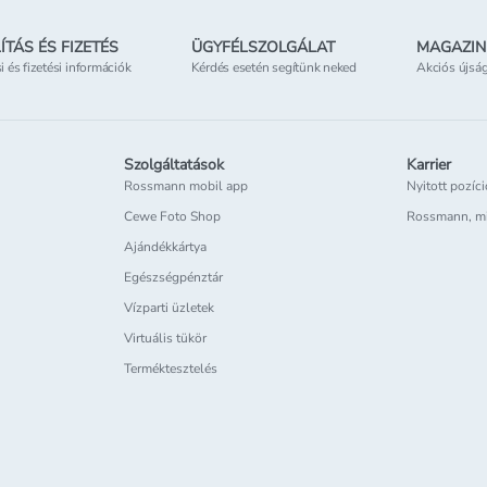
ÍTÁS ÉS FIZETÉS
ÜGYFÉLSZOLGÁLAT
MAGAZIN
si és fizetési információk
Kérdés esetén segítünk neked
Akciós újsá
Szolgáltatások
Karrier
Rossmann mobil app
Nyitott pozíc
Cewe Foto Shop
Rossmann, m
Ajándékkártya
Egészségpénztár
Vízparti üzletek
Virtuális tükör
Terméktesztelés