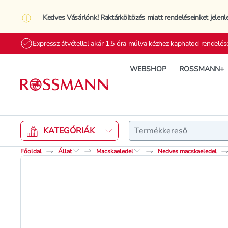
Kedves Vásárlónk! Raktárköltözés miatt rendeléseinket jelenl
Expressz átvétellel akár 1.5 óra múlva kézhez kaphatod rendelés
WEBSHOP
ROSSMANN+
Keresés
KATEGÓRIÁK
Főoldal
Állat
Macskaeledel
Nedves macskaeledel