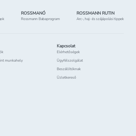
ROSSMANÓ
ROSSMANN RUTIN
gok
Rossmann Babaprogram
Arc-, haj- és szájápolási tippek
Kapcsolat
iók
Elérhetőségek
int munkahely
Ügyfélszolgálat
Beszállítóknak
Üzletkereső