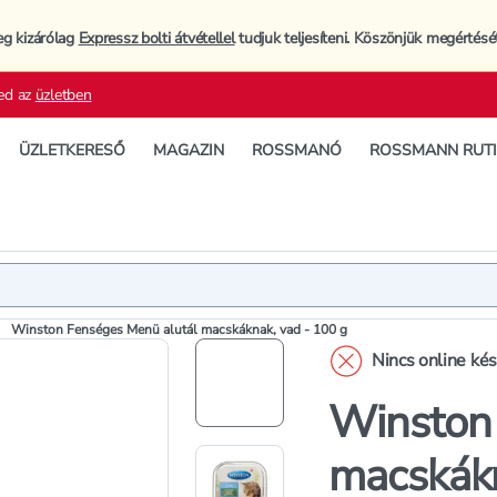
eg kizárólag
Expressz bolti átvétellel
tudjuk teljesíteni. Köszönjük megértésé
ed az
üzletben
ÜZLETKERESŐ
MAGAZIN
ROSSMANÓ
ROSSMANN RUT
Termék
Termékleí
Winston Fenséges Menü alutál macskáknak, vad - 100 g
Nincs online ké
Winston 
macskákn