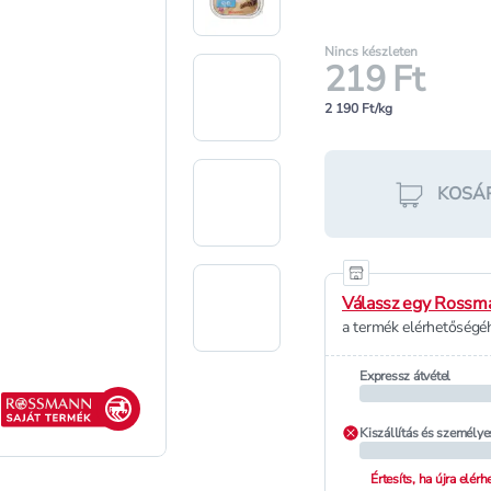
Nincs készleten
219 Ft
2 190 Ft/kg
KOSÁ
Válassz egy Rossma
a termék elérhetőségéh
Expressz átvétel
Rossmann saját termék
Kiszállítás és személye
Értesíts, ha újra elér