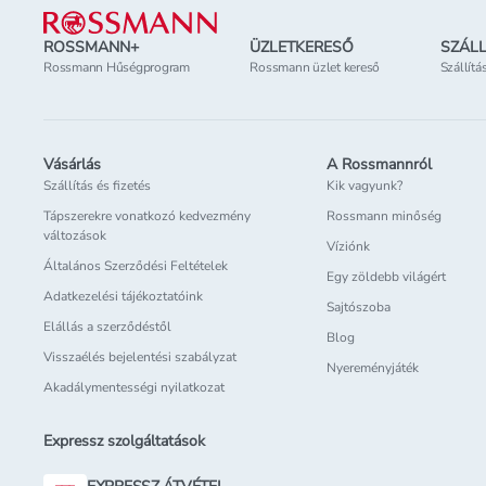
ROSSMANN+
ÜZLETKERESŐ
SZÁLL
Rossmann Hűségprogram
Rossmann üzlet kereső
Szállítá
Vásárlás
A Rossmannról
Szállítás és fizetés
Kik vagyunk?
Tápszerekre vonatkozó kedvezmény
Rossmann minőség
változások
Víziónk
Általános Szerződési Feltételek
Egy zöldebb világért
Adatkezelési tájékoztatóink
Sajtószoba
Elállás a szerződéstől
Blog
Visszaélés bejelentési szabályzat
Nyereményjáték
Akadálymentességi nyilatkozat
Expressz szolgáltatások