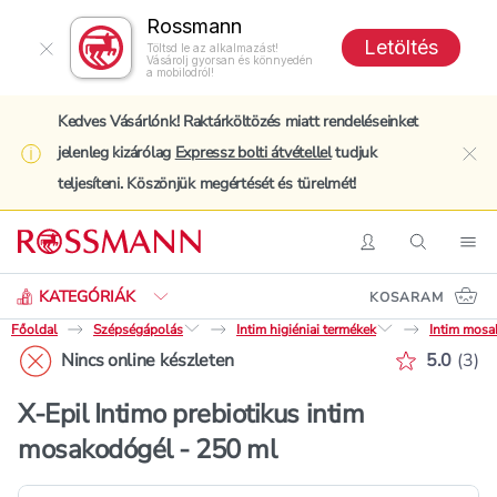
Rossmann
Letöltés
Töltsd le az alkalmazást!
Vásárolj gyorsan és könnyedén
a mobilodról!
Kedves Vásárlónk! Raktárköltözés miatt rendeléseinket
jelenleg kizárólag
Expressz bolti átvétellel
tudjuk
clo
teljesíteni. Köszönjük megértését és türelmét!
Keresés
Belépés
Keresés
Nav
KATEGÓRIÁK
KOSARAM
Főoldal
Szépségápolás
Intim higiéniai termékek
Intim mosa
Értékelé
Nincs online készleten
5.0
(
3
)
X-Epil Intimo prebiotikus intim
mosakodógél - 250 ml