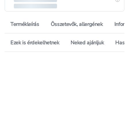
Termékleírás
Összetevők, allergének
Inform
Ezek is érdekelhetnek
Neked ajánljuk
Hason