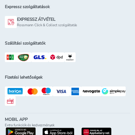
Expressz szolgáltatások
EXPRESSZ ÁTVÉTEL
Rossmann Click & Collect szolgáltatás
Szállítási szolgáltatók
Fizetési lehetőségek
Rossmann ajándékkártya
MOBIL APP
Extra funkciók és kedvezmények
letöltés a google-play-röl
letöltés az app-store-ból
letöltés h