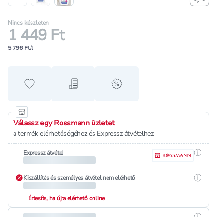
Nincs készleten
1 449 Ft
5 796 Ft/l
Hozzáadás a kedvencekhez
Hozzáadás a bevásárló listához
alert when on sale
Válassz egy Rossmann üzletet
a termék elérhetőségéhez és Expressz átvételhez
Részle
Expressz átvétel
Részle
Kiszállítás és személyes átvétel nem elérhető
Értesíts, ha újra elérhető online
Részle