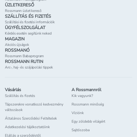
ÜZLETKERESŐ
Rossmann üzlet kereső
SZÁLLÍTÁS ÉS FIZETÉS
Szállítási és fizetési információk
ÜGYFÉLSZOLGÁLAT
Kérdés esetén segítünk neked
MAGAZIN
Akciós újságok
ROSSMANÓ
Rossmann Babaprogram
ROSSMANN RUTIN
Arc-, haj- és szájápolási tippek
Vásárlás
A Rossmannról
Szállítás és fizetés
Kik vagyunk?
Tápszerekre vonatkozó kedvezmény
Rossmann minőség
változások
Víziónk
Általános Szerződési Feltételek
Egy zöldebb világért
Adatkezelési tájékoztatóink
Sajtószoba
Elállás a szerződéstől