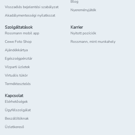
Blog
Visszaélés bejelentési szabályzat
Nyereményjáték
Akadálymentességi nyilatkozat
Szolgáltatások
Karrier
Rossmann mobil app
Nyitott pozíciók
Cewe Foto Shop
Rossmann, mint munkahely
Ajándékkártya
Egészségpénztár
Vízparti üzletek
Virtuális tükör
Terméktesztelés
Kapcsolat
Elérhetőségek
Ügyfélszolgálat
Beszállítóknak
Üzletkereső