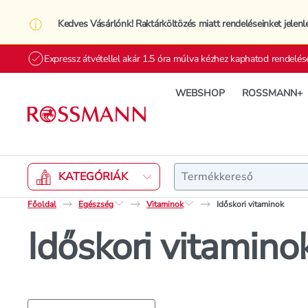
Kedves Vásárlónk! Raktárköltözés miatt rendeléseinket jelenl
Expressz átvétellel akár 1.5 óra múlva kézhez kaphatod rendelés
WEBSHOP
ROSSMANN+
Keresés
KATEGÓRIÁK
Főoldal
Egészség
Vitaminok
Időskori vitaminok
Időskori vitamino