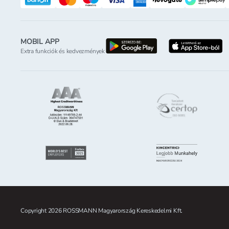
MOBIL APP
letöltés a google-p
l
Extra funkciók és kedvezmények
Copyright 2026 ROSSMANN Magyarország Kereskedelmi Kft.