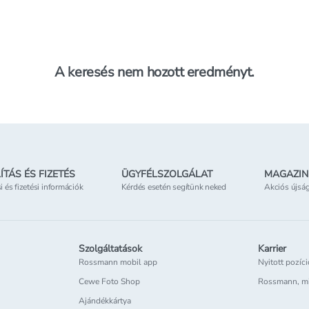
A keresés nem hozott eredményt.
ÍTÁS ÉS FIZETÉS
ÜGYFÉLSZOLGÁLAT
MAGAZIN
si és fizetési információk
Kérdés esetén segítünk neked
Akciós újsá
Szolgáltatások
Karrier
Rossmann mobil app
Nyitott pozíc
Cewe Foto Shop
Rossmann, m
Ajándékkártya