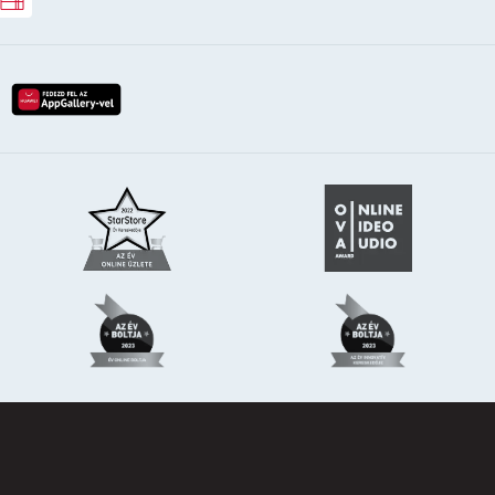
Rossmann ajándékkártya
lay-röl
etöltés az app-store-ból
letöltés huawei app-galery-böl