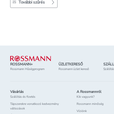
További szűrés
Lábléc
ROSSMANN+
ÜZLETKERESŐ
SZÁLL
Rossmann Hűségprogram
Rossmann üzlet kereső
Szállítá
Vásárlás
A Rossmannról
Szállítás és fizetés
Kik vagyunk?
Tápszerekre vonatkozó kedvezmény
Rossmann minőség
változások
Víziónk