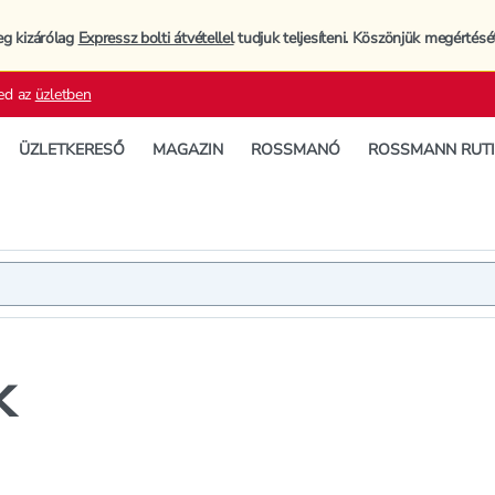
eg kizárólag
Expressz bolti átvétellel
tudjuk teljesíteni. Köszönjük megértésé
ed az
üzletben
ÜZLETKERESŐ
MAGAZIN
ROSSMANÓ
ROSSMANN RUT
k