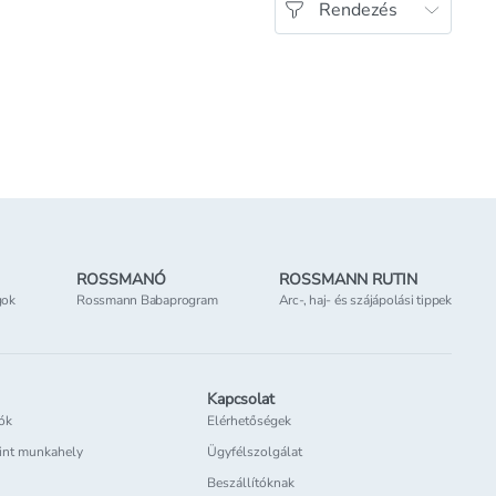
Rendezés
ROSSMANÓ
ROSSMANN RUTIN
gok
Rossmann Babaprogram
Arc-, haj- és szájápolási tippek
Kapcsolat
iók
Elérhetőségek
int munkahely
Ügyfélszolgálat
Beszállítóknak