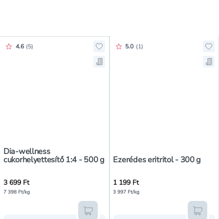
Értékelés pontszáma:
Értékelés pontszáma:
4.6
(
5
)
5.0
(
1
)
Hozzáadás a kedvencekhez, Dia-we
Hoz
Mentés a bevásárló listára, Dia-w
Men
Dia-wellness
cukorhelyettesítő 1:4 - 500 g
Ezerédes eritritol - 300 g
3 699 Ft
1 199 Ft
7 398 Ft/kg
3 997 Ft/kg
Kosárba teszem
Kosár