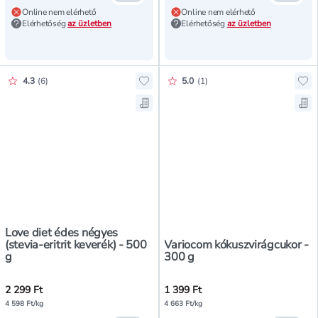
Online nem elérhető
Online nem elérhető
Elérhetőség
az üzletben
Elérhetőség
az üzletben
Értékelés pontszáma:
Értékelés pontszáma:
4.3
(
6
)
5.0
(
1
)
Hozzáadás a kedvencekhez, Love di
Ho
Mentés a bevásárló listára, Love d
Men
Love diet édes négyes
(stevia-eritrit keverék) - 500
Variocom kókuszvirágcukor -
g
300 g
2 299 Ft
1 399 Ft
4 598 Ft/kg
4 663 Ft/kg