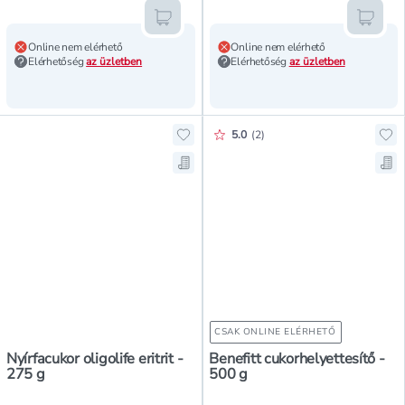
Kosárba teszem
Kosár
Online nem elérhető
Online nem elérhető
Elérhetőség
az üzletben
Elérhetőség
az üzletben
Értékelés pontszáma:
5.0
(
2
)
Hozzáadás a kedvencekhez, Nyírfacu
Hoz
Mentés a bevásárló listára, Nyírfac
Men
CSAK ONLINE ELÉRHETŐ
Nyírfacukor oligolife eritrit -
Benefitt cukorhelyettesítő -
275 g
500 g