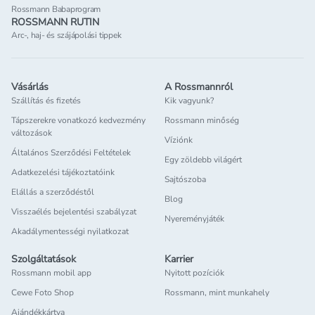
Rossmann Babaprogram
ROSSMANN RUTIN
Arc-, haj- és szájápolási tippek
Vásárlás
A Rossmannról
Szállítás és fizetés
Kik vagyunk?
Tápszerekre vonatkozó kedvezmény
Rossmann minőség
változások
Víziónk
Általános Szerződési Feltételek
Egy zöldebb világért
Adatkezelési tájékoztatóink
Sajtószoba
Elállás a szerződéstől
Blog
Visszaélés bejelentési szabályzat
Nyereményjáték
Akadálymentességi nyilatkozat
Szolgáltatások
Karrier
Rossmann mobil app
Nyitott pozíciók
Cewe Foto Shop
Rossmann, mint munkahely
Ajándékkártya