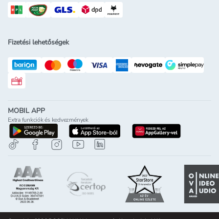
Fizetési lehetőségek
Rossmann ajándékkártya
MOBIL APP
Extra funkciók és kedvezmények
letöltés a google-play-röl
letöltés az app-store-ból
letöltés h