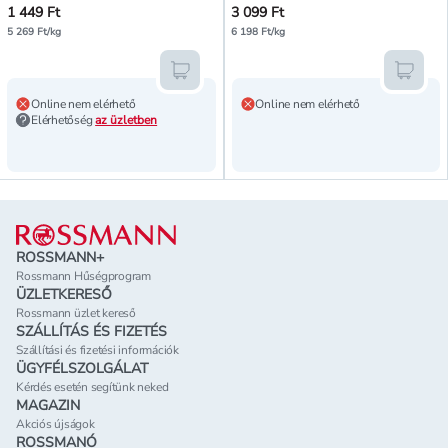
1 449 Ft
3 099 Ft
5 269 Ft/kg
6 198 Ft/kg
Kosárba teszem
Kosár
Online nem elérhető
Online nem elérhető
Elérhetőség
az üzletben
Lábléc
ROSSMANN+
Rossmann Hűségprogram
ÜZLETKERESŐ
Rossmann üzlet kereső
SZÁLLÍTÁS ÉS FIZETÉS
Szállítási és fizetési információk
ÜGYFÉLSZOLGÁLAT
Kérdés esetén segítünk neked
MAGAZIN
Akciós újságok
ROSSMANÓ