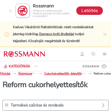
Rossmann
Letöltés
Töltsd le az alkalmazást!
Vásárolj gyorsan és könnyedén
a mobilodról!
Kedves Vásárlónk! Raktárköltözés miatt rendeléseinket
jelenleg kizárólag
Expressz bolti átvétellel
tudjuk
clo
teljesíteni. Köszönjük megértését és türelmét!
Keresés
Belépés
Keresés
Nav
KATEGÓRIÁK
KOSARAM
Főoldal
Élelmiszer
Cukorhelyettesítők, édesítők
Reform cukor
Reform cukorhelyettesítők
Termékek szűrése és rendezés