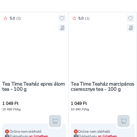
Értékelés pontszáma:
Értékelés pontszáma:
5.0
(
2
)
5.0
(
1
)
Hozzáadás a kedvencekhez, Tea Ti
Ho
Mentés a bevásárló listára, Tea T
Men
Tea Time Teaház epres álom
Tea Time Teaház marcipános
tea - 100 g
cseresznye tea - 100 g
1 049 Ft
1 049 Ft
10 490 Ft/kg
10 490 Ft/kg
Kosárba teszem
Kosár
Online nem elérhető
Online nem elérhető
Elérhetőség
az üzletben
Elérhetőség
az üzletben