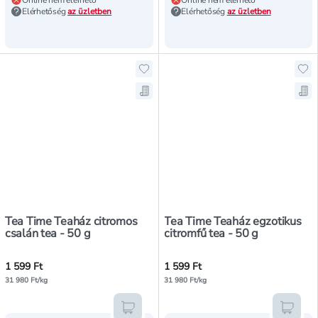
Online nem elérhető
Online nem elérhető
Elérhetőség
az üzletben
Elérhetőség
az üzletben
Hozzáadás a kedvencekhez, Tea Ti
Ho
Mentés a bevásárló listára, Tea T
Men
Tea Time Teaház citromos
Tea Time Teaház egzotikus
csalán tea - 50 g
citromfű tea - 50 g
1 599 Ft
1 599 Ft
31 980 Ft/kg
31 980 Ft/kg
Kosárba teszem
Kosár