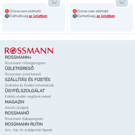
Kosárba teszem
Kosár
Online nem elérhető
Online nem elérhető
Elérhetőség
az üzletben
Elérhetőség
az üzletben
Lábléc
ROSSMANN+
Rossmann Hűségprogram
ÜZLETKERESŐ
Rossmann üzlet kereső
SZÁLLÍTÁS ÉS FIZETÉS
Szállítási és fizetési információk
ÜGYFÉLSZOLGÁLAT
Kérdés esetén segítünk neked
MAGAZIN
Akciós újságok
ROSSMANÓ
Rossmann Babaprogram
ROSSMANN RUTIN
Arc-, haj- és szájápolási tippek