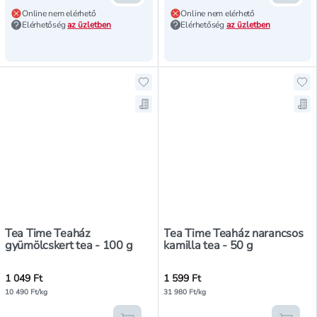
Online nem elérhető
Online nem elérhető
Elérhetőség
az üzletben
Elérhetőség
az üzletben
Hozzáadás a kedvencekhez, Tea Ti
Ho
Mentés a bevásárló listára, Tea T
Men
Tea Time Teaház
Tea Time Teaház narancsos
gyümölcskert tea - 100 g
kamilla tea - 50 g
1 049 Ft
1 599 Ft
10 490 Ft/kg
31 980 Ft/kg