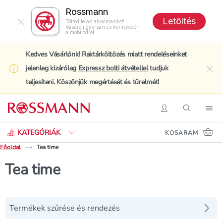
Rossmann
Letöltés
Töltsd le az alkalmazást!
Vásárolj gyorsan és könnyedén
a mobilodról!
Kedves Vásárlónk! Raktárköltözés miatt rendeléseinket
jelenleg kizárólag
Expressz bolti átvétellel
tudjuk
clo
teljesíteni. Köszönjük megértését és türelmét!
Keresés
Belépés
Keresés
Nav
KATEGÓRIÁK
KOSARAM
Főoldal
Tea time
Tea time
Termékek szűrése és rendezés