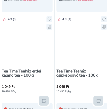
Értékelés pontszáma:
Értékelés pontszáma:
4.3
(
3
)
4.0
(
1
)
Hozzáadás a kedvencekhez, Tea Ti
Ho
Mentés a bevásárló listára, Tea T
Men
Tea Time Teaház erdei
Tea Time Teaház
kaland tea - 100 g
csipkebogyó tea - 100 g
1 049 Ft
1 049 Ft
10 490 Ft/kg
10 490 Ft/kg
Kosárba teszem
Kosár