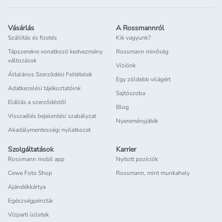
Vásárlás
A Rossmannról
Szállítás és fizetés
Kik vagyunk?
Tápszerekre vonatkozó kedvezmény
Rossmann minőség
változások
Víziónk
Általános Szerződési Feltételek
Egy zöldebb világért
Adatkezelési tájékoztatóink
Sajtószoba
Elállás a szerződéstől
Blog
Visszaélés bejelentési szabályzat
Nyereményjáték
Akadálymentességi nyilatkozat
Szolgáltatások
Karrier
Rossmann mobil app
Nyitott pozíciók
Cewe Foto Shop
Rossmann, mint munkahely
Ajándékkártya
Egészségpénztár
Vízparti üzletek