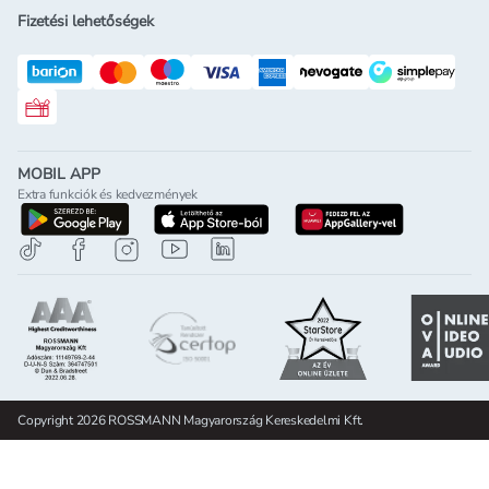
Fizetési lehetőségek
Rossmann ajándékkártya
MOBIL APP
Extra funkciók és kedvezmények
letöltés a google-play-röl
letöltés az app-store-ból
letöltés h
Copyright 2026 ROSSMANN Magyarország Kereskedelmi Kft.