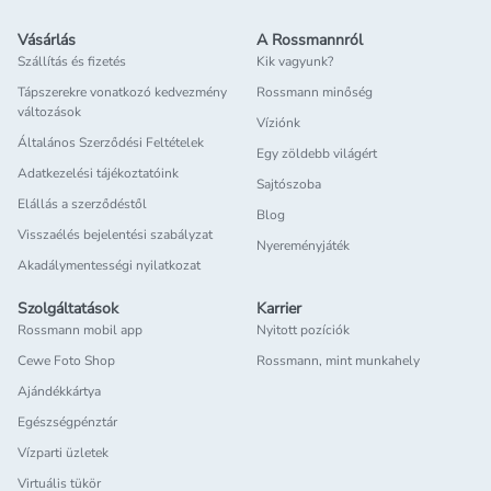
Vásárlás
A Rossmannról
Szállítás és fizetés
Kik vagyunk?
Tápszerekre vonatkozó kedvezmény
Rossmann minőség
változások
Víziónk
Általános Szerződési Feltételek
Egy zöldebb világért
Adatkezelési tájékoztatóink
Sajtószoba
Elállás a szerződéstől
Blog
Visszaélés bejelentési szabályzat
Nyereményjáték
Akadálymentességi nyilatkozat
Szolgáltatások
Karrier
Rossmann mobil app
Nyitott pozíciók
Cewe Foto Shop
Rossmann, mint munkahely
Ajándékkártya
Egészségpénztár
Vízparti üzletek
Virtuális tükör