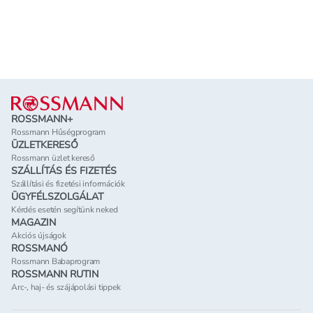
Lábléc
ROSSMANN+
Rossmann Hűségprogram
ÜZLETKERESŐ
Rossmann üzlet kereső
SZÁLLÍTÁS ÉS FIZETÉS
Szállítási és fizetési információk
ÜGYFÉLSZOLGÁLAT
Kérdés esetén segítünk neked
MAGAZIN
Akciós újságok
ROSSMANÓ
Rossmann Babaprogram
ROSSMANN RUTIN
Arc-, haj- és szájápolási tippek