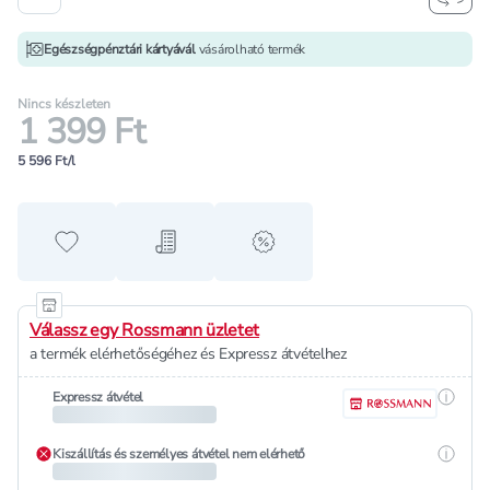
Egészségpénztári kártyávál
vásárolható termék
Nincs készleten
1 399 Ft
5 596 Ft/l
Hozzáadás a kedvencekhez
Hozzáadás a bevásárló listához
alert when on sale
Válassz egy Rossmann üzletet
a termék elérhetőségéhez és Expressz átvételhez
Részle
Expressz átvétel
Részle
Kiszállítás és személyes átvétel nem elérhető