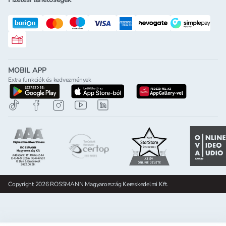
Rossmann ajándékkártya
MOBIL APP
Extra funkciók és kedvezmények
letöltés a google-play-röl
letöltés az app-store-ból
letöltés h
Copyright 2026 ROSSMANN Magyarország Kereskedelmi Kft.