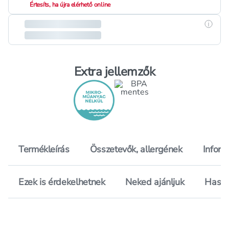
Értesíts, ha újra elérhető online
Részle
Extra jellemzők
Termékleírás
Összetevők, allergének
Inform
Ezek is érdekelhetnek
Neked ajánljuk
Hason