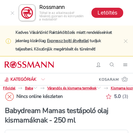
Rossmann
Letöltés
Töltsd le az alkalmazást!
Vásárolj gyorsan és könnyedén
a mobilodról!
Kedves Vásárlónk! Raktárköltözés miatt rendeléseinket
jelenleg kizárólag
Expressz bolti átvétellel
tudjuk
clo
teljesíteni. Köszönjük megértését és türelmét!
Keresés
Belépés
Keresés
Nav
KATEGÓRIÁK
KOSARAM
Főoldal
Baba
Várandós és kismama termékek
Kismama koz
Értékelé
Nincs online készleten
5.0
(
3
)
Babydream Mamas testápoló olaj
kismamáknak - 250 ml