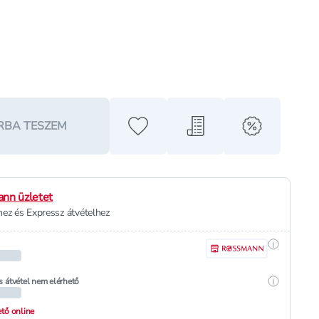
RBA TESZEM
Hozzáadás a kedvencekhez
Hozzáadás a bevásárló l
alert when o
nn üzletet
ez és Expressz átvételhez
Részletek
Részletek
s átvétel nem elérhető
hető online