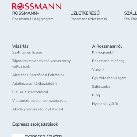
ROSSMANN+
ÜZLETKERESŐ
SZÁLL
Rossmann Hűségprogram
Rossmann üzlet kereső
Szállítá
Vásárlás
A Rossmannról
Szállítás és fizetés
Kik vagyunk?
Tápszerekre vonatkozó kedvezmény
Rossmann minőség
változások
Víziónk
Általános Szerződési Feltételek
Egy zöldebb világért
Adatkezelési tájékoztatóink
Sajtószoba
Elállás a szerződéstől
Blog
Visszaélés bejelentési szabályzat
Nyereményjáték
Akadálymentességi nyilatkozat
Expressz szolgáltatások