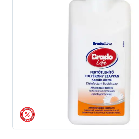
árréscsökkentés