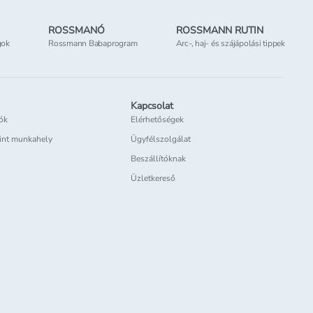
ROSSMANÓ
ROSSMANN RUTIN
gok
Rossmann Babaprogram
Arc-, haj- és szájápolási tippek
Kapcsolat
iók
Elérhetőségek
int munkahely
Ügyfélszolgálat
Beszállítóknak
Üzletkereső