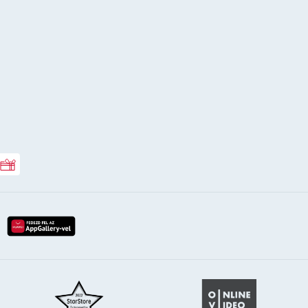
Rossmann ajándékkártya
lay-röl
etöltés az app-store-ból
letöltés huawei app-galery-böl