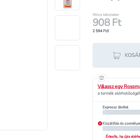
Nincs készleten
908 Ft
2 594 Ft/l
KOSÁ
Válassz egy Rossma
a termék elérhetőségéh
Expressz átvétel
Kiszállítás és személye
Értesíts, ha újra elér