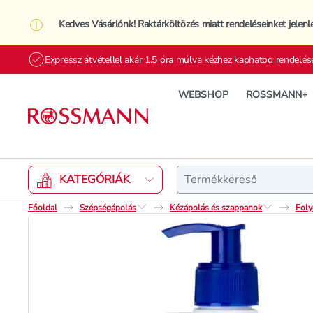
Kedves Vásárlónk! Raktárköltözés miatt rendeléseinket jelenl
Expressz átvétellel akár 1.5 óra múlva kézhez kaphatod rendelés
WEBSHOP
ROSSMANN+
Keresés
KATEGÓRIÁK
Főoldal
Szépségápolás
Kézápolás és szappanok
Foly