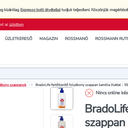
eg kizárólag
Expressz bolti átvétellel
tudjuk teljesíteni. Köszönjük megértésé
ed az
üzletben
ÜZLETKERESŐ
MAGAZIN
ROSSMANÓ
ROSSMANN RUT
Termék
Termékleí
ékony szappanok
BradoLife fertőtlenítő folyékony szappan kamilla illattal - 3
Nincs online ké
BradoLife
szappan k