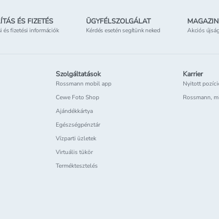
ÍTÁS ÉS FIZETÉS
ÜGYFÉLSZOLGÁLAT
MAGAZIN
si és fizetési információk
Kérdés esetén segítünk neked
Akciós újsá
Szolgáltatások
Karrier
Rossmann mobil app
Nyitott pozíc
Cewe Foto Shop
Rossmann, m
Ajándékkártya
Egészségpénztár
Vízparti üzletek
Virtuális tükör
Terméktesztelés