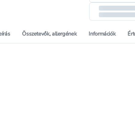
eírás
Összetevők, allergének
Információk
Ér
ttol mézes érintés nélküli kézmosó készülék utántöltő - 250 
Hozzáadás a kedvencekhez, Dove Peony & Rose Oil Mois
Hozzáadás a kedvenc
ettol mézes érintés nélküli kézmosó készülék utántöltő - 250 
Mentés a bevásárló listára, Dove Peony & Rose Oil Mois
Mentés a bevásárló 
árréscsökkentés
árréscs