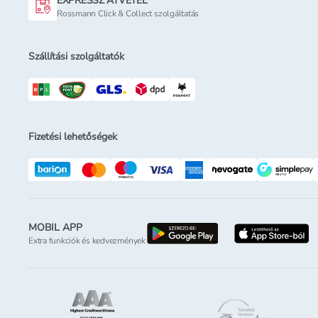
EXPRESSZ ÁTVÉTEL
Rossmann Click & Collect szolgáltatás
Szállítási szolgáltatók
Fizetési lehetőségek
MOBIL APP
letöltés a google-p
l
Extra funkciók és kedvezmények