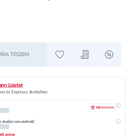
RBA TESZEM
Hozzáadás a kedvencekhez
Hozzáadás a bevásárló l
alert when o
nn üzletet
ez és Expressz átvételhez
Részletek
Részletek
s átvétel nem elérhető
hető online