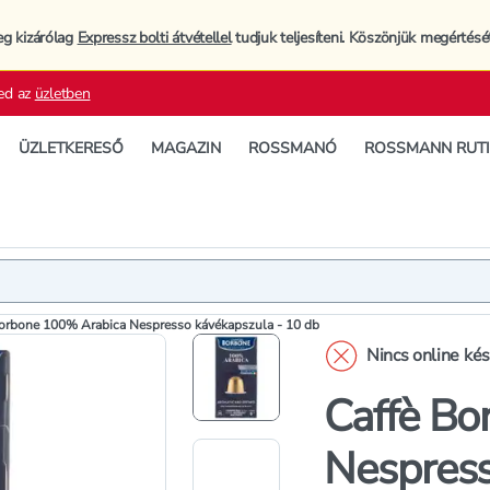
eg kizárólag
Expressz bolti átvétellel
tudjuk teljesíteni. Köszönjük megértésé
ed az
üzletben
ÜZLETKERESŐ
MAGAZIN
ROSSMANÓ
ROSSMANN RUT
Termék
Termékleí
orbone 100% Arabica Nespresso kávékapszula - 10 db
Nincs online ké
Caffè Bo
Nespress