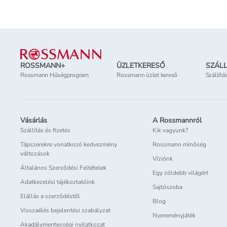
Lábléc
ROSSMANN+
ÜZLETKERESŐ
SZÁLL
Rossmann Hűségprogram
Rossmann üzlet kereső
Szállítá
Vásárlás
A Rossmannról
Szállítás és fizetés
Kik vagyunk?
Tápszerekre vonatkozó kedvezmény
Rossmann minőség
változások
Víziónk
Általános Szerződési Feltételek
Egy zöldebb világért
Adatkezelési tájékoztatóink
Sajtószoba
Elállás a szerződéstől
Blog
Visszaélés bejelentési szabályzat
Nyereményjáték
Akadálymentességi nyilatkozat