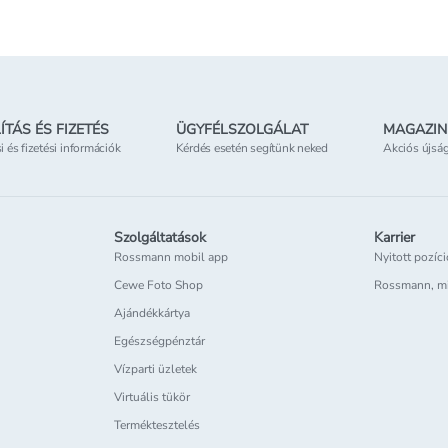
ÍTÁS ÉS FIZETÉS
ÜGYFÉLSZOLGÁLAT
MAGAZIN
si és fizetési információk
Kérdés esetén segítünk neked
Akciós újsá
Szolgáltatások
Karrier
Rossmann mobil app
Nyitott pozíc
Cewe Foto Shop
Rossmann, m
Ajándékkártya
Egészségpénztár
Vízparti üzletek
Virtuális tükör
Terméktesztelés