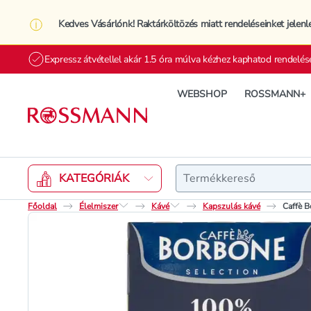
Kedves Vásárlónk! Raktárköltözés miatt rendeléseinket jelenl
Expressz átvétellel akár 1.5 óra múlva kézhez kaphatod rendelés
WEBSHOP
ROSSMANN+
Keresés
KATEGÓRIÁK
Főoldal
Élelmiszer
Kávé
Kapszulás kávé
Caffè B