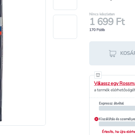
Nincs készleten
1 699 Ft
170 Ft/db
KOSÁ
Válassz egy Rossma
a termék elérhetőségéh
Expressz átvétel
Kiszállítás és személye
Értesíts, ha újra elér