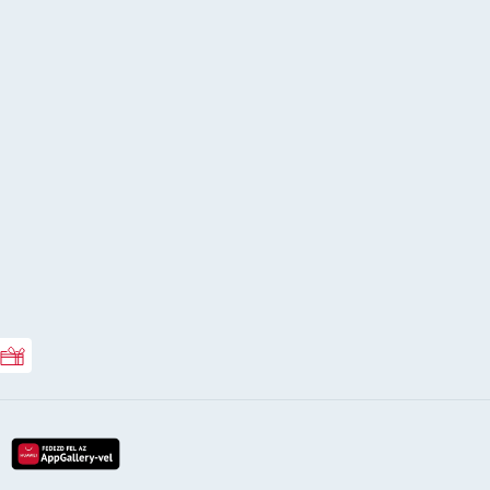
Rossmann ajándékkártya
lay-röl
etöltés az app-store-ból
letöltés huawei app-galery-böl