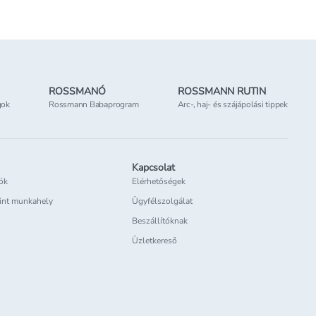
ROSSMANÓ
ROSSMANN RUTIN
gok
Rossmann Babaprogram
Arc-, haj- és szájápolási tippek
Kapcsolat
iók
Elérhetőségek
int munkahely
Ügyfélszolgálat
Beszállítóknak
Üzletkereső