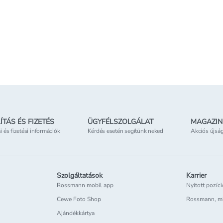
Kosárba teszem
Kosárba teszem
Online elérhető
Csak o
etben
Elérhetőség
az üzletben
ÍTÁS ÉS FIZETÉS
ÜGYFÉLSZOLGÁLAT
MAGAZIN
si és fizetési információk
Kérdés esetén segítünk neked
Akciós újsá
Szolgáltatások
Karrier
Rossmann mobil app
Nyitott pozíc
Cewe Foto Shop
Rossmann, m
Ajándékkártya