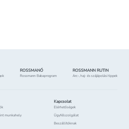
Kosárba teszem
Kosárba tesz
nline elérhető
Online elérhető
Elérhetőség
az üzletben
ROSSMANÓ
ROSSMANN RUTIN
gok
Rossmann Babaprogram
Arc-, haj- és szájápolási tippek
Kapcsolat
iók
Elérhetőségek
int munkahely
Ügyfélszolgálat
Beszállítóknak