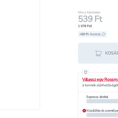
Nincs készleten
539 Ft
1 078 Ft/l
+50 Ft
Betétdíj
KOSÁ
Válassz egy Rossma
a termék elérhetőségéh
Expressz átvétel
Kiszállítás és személye