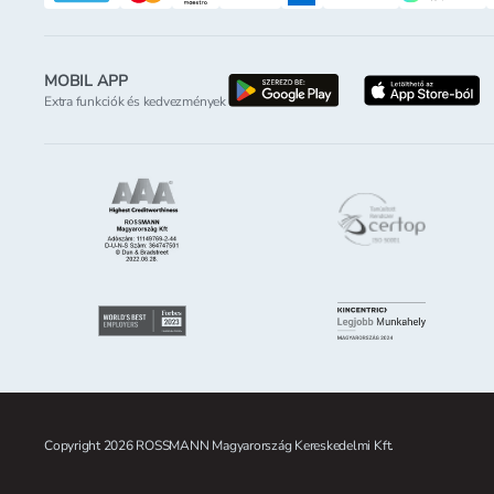
MOBIL APP
letöltés a google-p
l
Extra funkciók és kedvezmények
Copyright 2026 ROSSMANN Magyarország Kereskedelmi Kft.