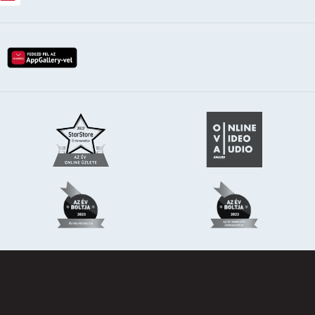
lay-röl
etöltés az app-store-ból
letöltés huawei app-galery-böl