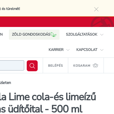
t és türelmét!
close sy
IN
ZÖLD GONDOSKODÁS
SZOLGÁLTATÁSOK
Rossmann mobil app
KARRIER
KAPCSOLAT
Cewe Foto Shop
Ajándékkártya
Rossmann, mint munkahely
Elérhetőségek
Coca-Cola Lime cola-és limeízű
BELÉPÉS
KOSARAM
rás
KOSÁRB
szénsavas üdítőital - 500 ml
Rossmann Egészségpénztár
Állásajánlataink
Ügyfélszolgálat
Vízparti üzletek
Beszállítóknak
szleten
Nyereményjáték
Üzletkereső
Terméktesztelés
a Lime cola-és limeízű
s üdítőital - 500 ml