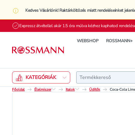
Kedves Vásárlónk! Raktárköltözés miatt rendeléseinket jelenl
Expressz átvétellel akár 1.5 óra múlva kézhez kaphatod rendelés
WEBSHOP
ROSSMANN+
Keresés
KATEGÓRIÁK
Főoldal
Élelmiszer
Italok
Üdítők
Coca-Cola Lime 