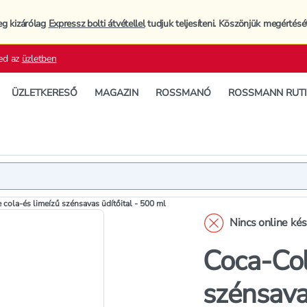
eg kizárólag
Expressz bolti átvétellel
tudjuk teljesíteni. Köszönjük megértésé
ed az
üzletben
ÜZLETKERESŐ
MAGAZIN
ROSSMANÓ
ROSSMANN RUT
Termék
Termékleí
cola-és limeízű szénsavas üdítőital - 500 ml
Nincs online ké
Coca-Col
szénsava