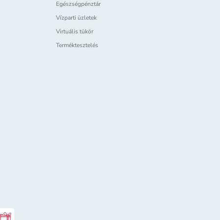
Egészségpénztár
Vízparti üzletek
Virtuális tükör
Terméktesztelés
Rossmann ajándékkártya