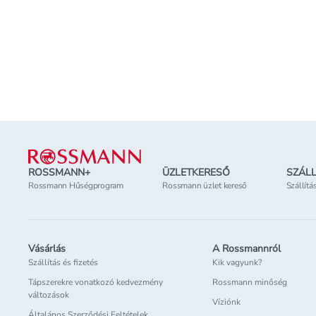
Kosárba teszem
Online elérhető
Online elérhető
Elérhetőség
az üzletben
Elérhetőség
az üzl
Lábléc
ROSSMANN+
ÜZLETKERESŐ
SZÁLL
Rossmann Hűségprogram
Rossmann üzlet kereső
Szállítá
Vásárlás
A Rossmannról
Szállítás és fizetés
Kik vagyunk?
Tápszerekre vonatkozó kedvezmény
Rossmann minőség
változások
Víziónk
Általános Szerződési Feltételek