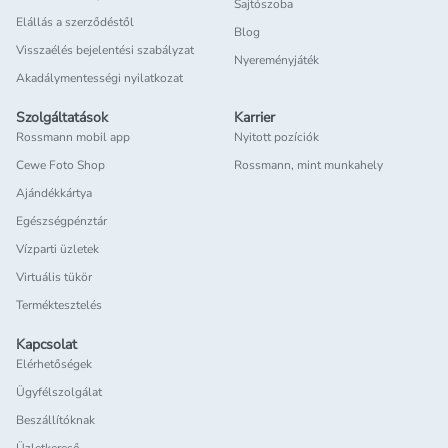
Sajtószoba
Elállás a szerződéstől
Blog
Visszaélés bejelentési szabályzat
Nyereményjáték
Akadálymentességi nyilatkozat
Szolgáltatások
Karrier
Rossmann mobil app
Nyitott pozíciók
Cewe Foto Shop
Rossmann, mint munkahely
Ajándékkártya
Egészségpénztár
Vízparti üzletek
Virtuális tükör
Terméktesztelés
Kapcsolat
Elérhetőségek
Ügyfélszolgálat
Beszállítóknak