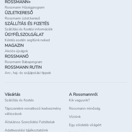
ROSSMANN+
Rossmann Hűségprogram
ÜZLETKERESŐ
Rossmann üzlet kereső
SZÁLLÍTÁS ÉS FIZETÉS
Szállítási és fizetési információk
ÜGYFÉLSZOLGÁLAT
Kérdés esetén segítünk neked
MAGAZIN
Akciós újságok
ROSSMANÓ
Rossmann Babaprogram
ROSSMANN RUTIN
Arc-, haj- és szájápolási tippek
Vásárlás
A Rossmannról
Szállítás és fizetés
Kik vagyunk?
Tápszerekre vonatkozó kedvezmény
Rossmann minőség
változások
Víziónk
Általános Szerződési Feltételek
Egy zöldebb világért
Adatkezelési tájékoztatóink