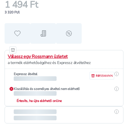
1 494 Ft
3 320 Ft/l
Hozzáadás a kedvencekhez
Hozzáadás a bevásárló listához
alert when on sale
Válassz egy Rossmann üzletet
a termék elérhetőségéhez és Expressz átvételhez
Részle
Expressz átvétel
Részle
Kiszállítás és személyes átvétel nem elérhető
Értesíts, ha újra elérhető online
Részle