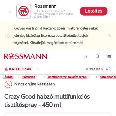
Rossmann
Letöltés
Töltsd le az alkalmazást!
Vásárolj gyorsan és könnyedén
a mobilodról!
Kedves Vásárlónk! Raktárköltözés miatt rendeléseinket
jelenleg kizárólag
Expressz bolti átvétellel
tudjuk
clo
teljesíteni. Köszönjük megértését és türelmét!
Keresés
Belépés
Keresés
Nav
KATEGÓRIÁK
KOSARAM
Főoldal
Háztartás
Tisztítószerek, takarítószerek
Általános ti
Nincs online készleten
Crazy Good habzó multifunkciós
tisztítóspray - 450 ml