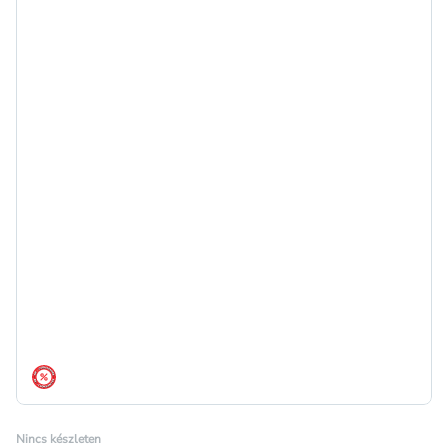
árréscsökkentés
Nincs készleten