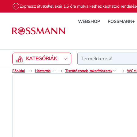
Expressz átvétellel akár 1.5 óra múlva kézhez kaphatod rendelés
WEBSHOP
ROSSMANN+
Keresés
KATEGÓRIÁK
Főoldal
Háztartás
Tisztítószerek, takarítószerek
WC tis