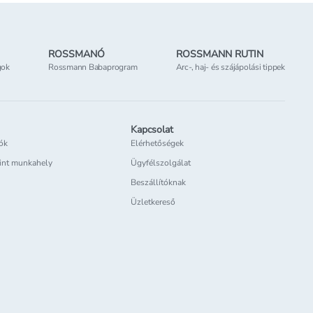
ROSSMANÓ
ROSSMANN RUTIN
gok
Rossmann Babaprogram
Arc-, haj- és szájápolási tippek
Kapcsolat
iók
Elérhetőségek
int munkahely
Ügyfélszolgálat
Beszállítóknak
Üzletkereső