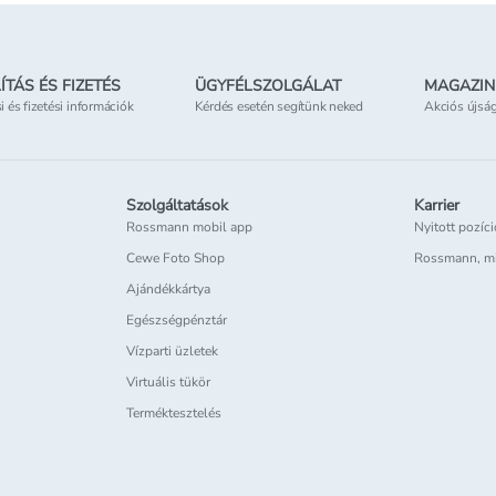
ÍTÁS ÉS FIZETÉS
ÜGYFÉLSZOLGÁLAT
MAGAZIN
si és fizetési információk
Kérdés esetén segítünk neked
Akciós újsá
Szolgáltatások
Karrier
Rossmann mobil app
Nyitott pozíc
Cewe Foto Shop
Rossmann, m
Ajándékkártya
Egészségpénztár
Vízparti üzletek
Virtuális tükör
Terméktesztelés