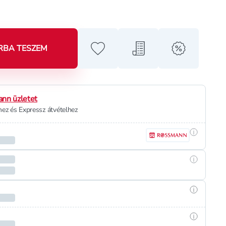
RBA TESZEM
Hozzáadás a kedvencekhez
Hozzáadás a bevásárló l
alert when o
nn üzletet
ez és Expressz átvételhez
Részletek
Részletek
Részletek
Részletek