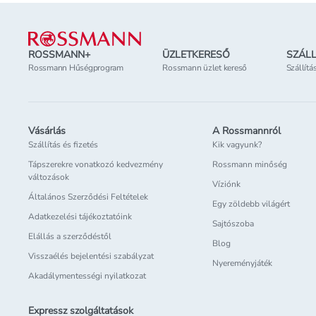
Lábléc
ROSSMANN+
ÜZLETKERESŐ
SZÁLL
Rossmann Hűségprogram
Rossmann üzlet kereső
Szállítá
Vásárlás
A Rossmannról
Szállítás és fizetés
Kik vagyunk?
Tápszerekre vonatkozó kedvezmény
Rossmann minőség
változások
Víziónk
Általános Szerződési Feltételek
Egy zöldebb világért
Adatkezelési tájékoztatóink
Sajtószoba
Elállás a szerződéstől
Blog
Visszaélés bejelentési szabályzat
Nyereményjáték
Akadálymentességi nyilatkozat
Expressz szolgáltatások