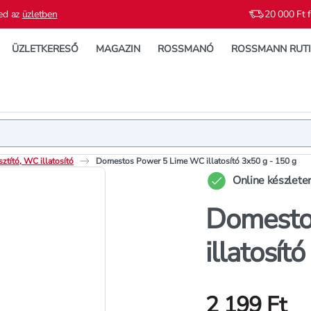
ed az
üzletben
20 000 Ft f
ÜZLETKERESŐ
MAGAZIN
ROSSMANÓ
ROSSMANN RUT
Termék
Termékleí
ztító, WC illatosító
Domestos Power 5 Lime WC illatosító 3x50 g - 150 g
Online készlete
Domesto
illatosít
2 199 Ft