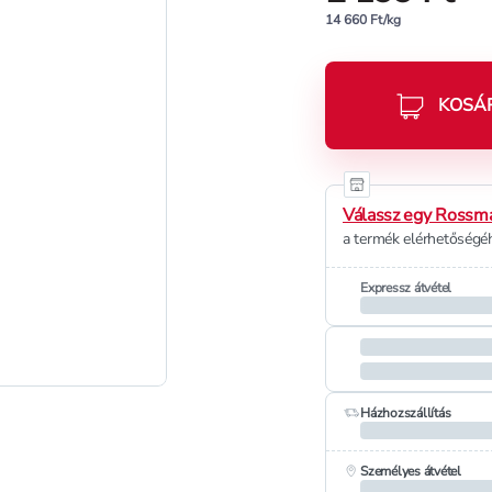
14 660 Ft/kg
KOSÁ
Válassz egy Rossma
a termék elérhetőségéh
Expressz átvétel
Házhozszállítás
Személyes átvétel