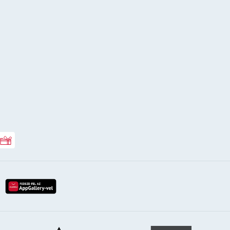
Rossmann ajándékkártya
lay-röl
etöltés az app-store-ból
letöltés huawei app-galery-böl