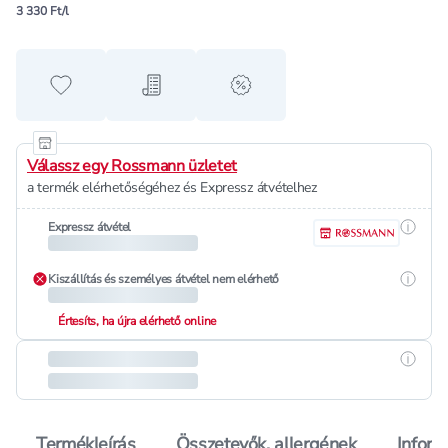
3 330 Ft/l
Hozzáadás a kedvencekhez
Hozzáadás a bevásárló listához
alert when on sale
Válassz egy Rossmann üzletet
a termék elérhetőségéhez és Expressz átvételhez
Részle
Expressz átvétel
Részle
Kiszállítás és személyes átvétel nem elérhető
Értesíts, ha újra elérhető online
Részle
Termékleírás
Összetevők, allergének
Inform