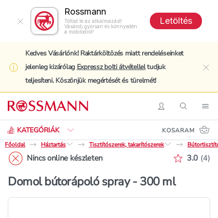
Rossmann
Letöltés
Töltsd le az alkalmazást!
Vásárolj gyorsan és könnyedén
a mobilodról!
Kedves Vásárlónk! Raktárköltözés miatt rendeléseinket
jelenleg kizárólag
Expressz bolti átvétellel
tudjuk
clo
teljesíteni. Köszönjük megértését és türelmét!
Keresés
Belépés
Keresés
Nav
KATEGÓRIÁK
KOSARAM
Főoldal
Háztartás
Tisztítószerek, takarítószerek
Bútortisztí
Értékelé
Nincs online készleten
3.0
(
4
)
Domol bútorápoló spray - 300 ml