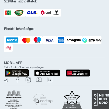
Szállítási szolgáltatók
Fizetési lehetőségek
Rossmann ajándékkártya
MOBIL APP
Extra funkciók és kedvezmények
letöltés a google-play-röl
letöltés az app-store-ból
letöltés h