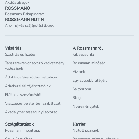
Akciós újságok
ROSSMANÓ
Rossmann Babaprogram
ROSSMANN RUTIN
Arc-, haj- és szájápolási tippek
Vásárlás
A Rossmannról
Szállítás és fizetés
Kik vagyunk?
Tápszerekre vonatkozó kedvezmény
Rossmann minőség
változások
Víziónk
Általános Szerződési Feltételek
Egy zöldebb világért
Adatkezelési tájékoztatóink
Sajtószoba
Elállás a szerződéstől
Blog
Visszaélés bejelentési szabályzat
Nyereményjáték
Akadálymentességi nyilatkozat
Szolgáltatások
Karrier
Rossmann mobil app
Nyitott pozíciók