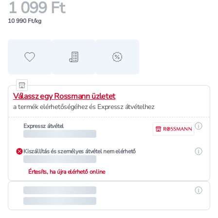
1 099 Ft
10 990 Ft/kg
Hozzáadás a kedvencekhez
Hozzáadás a bevásárló listához
alert when on sale
Válassz egy Rossmann üzletet
a termék elérhetőségéhez és Expressz átvételhez
Részle
Expressz átvétel
Részle
Kiszállítás és személyes átvétel nem elérhető
Értesíts, ha újra elérhető online
Részle