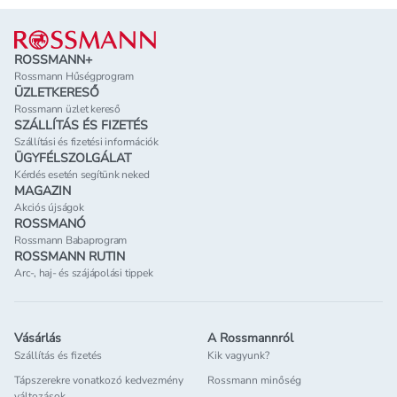
Lábléc
ROSSMANN+
Rossmann Hűségprogram
ÜZLETKERESŐ
Rossmann üzlet kereső
SZÁLLÍTÁS ÉS FIZETÉS
Szállítási és fizetési információk
ÜGYFÉLSZOLGÁLAT
Kérdés esetén segítünk neked
MAGAZIN
Akciós újságok
ROSSMANÓ
Rossmann Babaprogram
ROSSMANN RUTIN
Arc-, haj- és szájápolási tippek
Vásárlás
A Rossmannról
Szállítás és fizetés
Kik vagyunk?
Tápszerekre vonatkozó kedvezmény
Rossmann minőség
változások