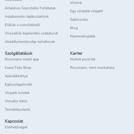
Víziónk
Általános Szerződési Feltételek
Egy zöldebb világért
Adatkezelési tájékoztatóink
Sajtószoba
Elállás a szerződéstől
Blog
Visszaélés bejelentési szabályzat
Nyereményjáték
Akadálymentességi nyilatkozat
Szolgáltatások
Karrier
Rossmann mobil app
Nyitott pozíciók
Cewe Foto Shop
Rossmann, mint munkahely
Ajándékkártya
Egészségpénztár
Vízparti üzletek
Virtuális tükör
Terméktesztelés
Kapcsolat
Elérhetőségek