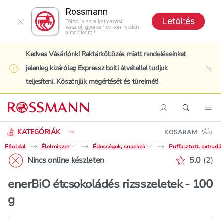
Rossmann
Letöltés
Töltsd le az alkalmazást!
Vásárolj gyorsan és könnyedén
a mobilodról!
Kedves Vásárlónk! Raktárköltözés miatt rendeléseinket
jelenleg kizárólag
Expressz bolti átvétellel
tudjuk
clo
teljesíteni. Köszönjük megértését és türelmét!
Keresés
Belépés
Keresés
Nav
KATEGÓRIÁK
KOSARAM
Főoldal
Élelmiszer
Édességek, snackek
Puffasztott, extrud
Értékelé
Nincs online készleten
5.0
(
2
)
enerBiO étcsokoládés rizsszeletek - 100
g