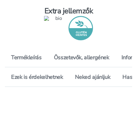
Extra jellemzők
Termékleírás
Összetevők, allergének
Inform
Ezek is érdekelhetnek
Neked ajánljuk
Hason