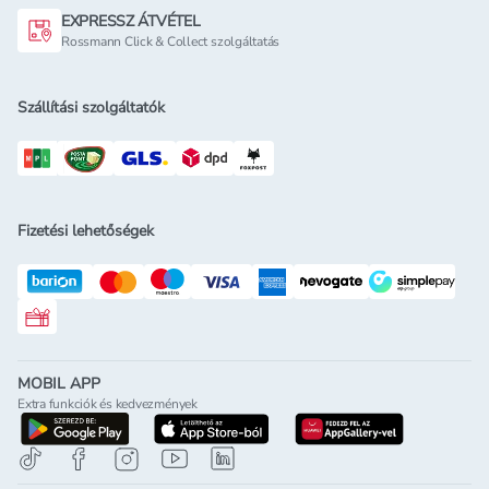
EXPRESSZ ÁTVÉTEL
Rossmann Click & Collect szolgáltatás
Szállítási szolgáltatók
Fizetési lehetőségek
Rossmann ajándékkártya
MOBIL APP
Extra funkciók és kedvezmények
letöltés a google-play-röl
letöltés az app-store-ból
letöltés h