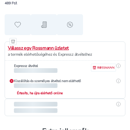
489 Ft/l
Hozzáadás a kedvencekhez
Hozzáadás a bevásárló listához
alert when on sale
Válassz egy Rossmann üzletet
a termék elérhetőségéhez és Expressz átvételhez
Részle
Expressz átvétel
Részle
Kiszállítás és személyes átvétel nem elérhető
Értesíts, ha újra elérhető online
Részle