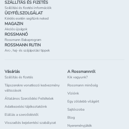
SZÁLLÍTÁS ÉS FIZETÉS
Szállítási és fizetési információk
ÜGYFÉLSZOLGÁLAT
Kérdés esetén segítünk neked
MAGAZIN
Akciós újságok
ROSSMANÓ
Rossmann Babaprogram
ROSSMANN RUTIN
Arc-, haj- és szájápolási tippek
Vásárlás
A Rossmannról
Szállítás és fizetés
Kik vagyunk?
Tápszerekre vonatkozó kedvezmény
Rossmann minőség
változások
Víziónk
Általános Szerződési Feltételek
Egy zöldebb világért
Adatkezelési tájékoztatóink
Sajtószoba
Elállás a szerződéstől
Blog
Visszaélés bejelentési szabályzat
Nyereményjáték