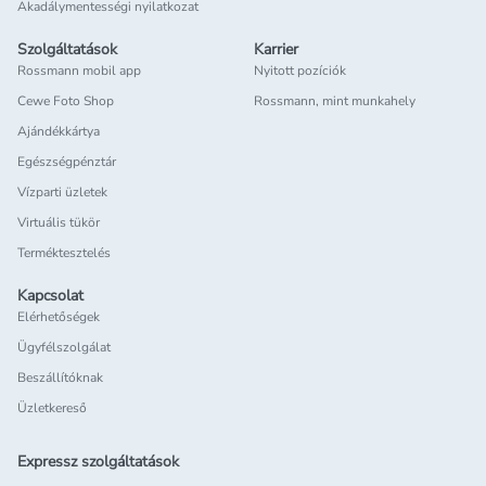
Akadálymentességi nyilatkozat
Szolgáltatások
Karrier
Rossmann mobil app
Nyitott pozíciók
Cewe Foto Shop
Rossmann, mint munkahely
Ajándékkártya
Egészségpénztár
Vízparti üzletek
Virtuális tükör
Terméktesztelés
Kapcsolat
Elérhetőségek
Ügyfélszolgálat
Beszállítóknak
Üzletkereső
Expressz szolgáltatások