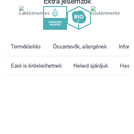
Extra jellemzők
Termékleírás
Összetevők, allergének
Inform
Ezek is érdekelhetnek
Neked ajánljuk
Hason