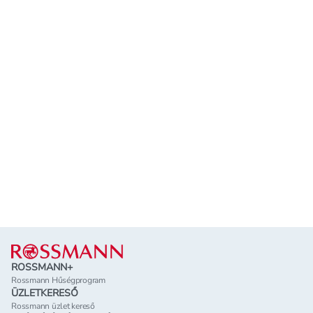
Lábléc
ROSSMANN+
Rossmann Hűségprogram
ÜZLETKERESŐ
Rossmann üzlet kereső