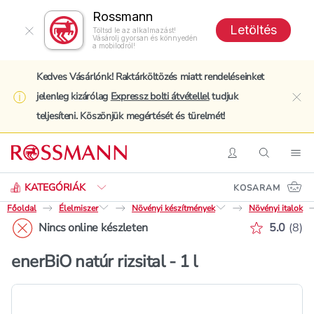
Rossmann
Letöltés
Töltsd le az alkalmazást!
Vásárolj gyorsan és könnyedén
a mobilodról!
Kedves Vásárlónk! Raktárköltözés miatt rendeléseinket
jelenleg kizárólag
Expressz bolti átvétellel
tudjuk
clo
teljesíteni. Köszönjük megértését és türelmét!
Keresés
Belépés
Keresés
Nav
KATEGÓRIÁK
KOSARAM
Főoldal
Élelmiszer
Növényi készítmények
Növényi italok
Értékelé
Nincs online készleten
5.0
(
8
)
enerBiO natúr rizsital - 1 l