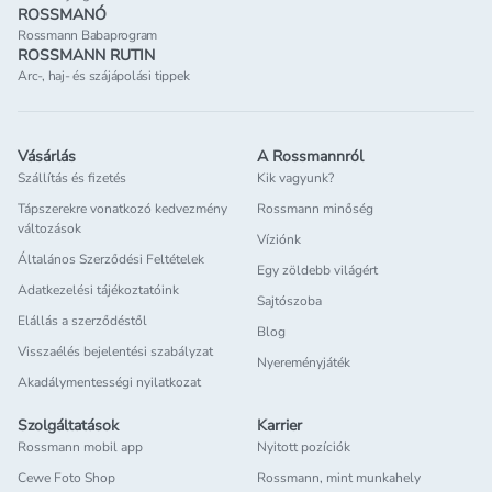
ROSSMANÓ
Rossmann Babaprogram
ROSSMANN RUTIN
Arc-, haj- és szájápolási tippek
Vásárlás
A Rossmannról
Szállítás és fizetés
Kik vagyunk?
Tápszerekre vonatkozó kedvezmény
Rossmann minőség
változások
Víziónk
Általános Szerződési Feltételek
Egy zöldebb világért
Adatkezelési tájékoztatóink
Sajtószoba
Elállás a szerződéstől
Blog
Visszaélés bejelentési szabályzat
Nyereményjáték
Akadálymentességi nyilatkozat
Szolgáltatások
Karrier
Rossmann mobil app
Nyitott pozíciók
Cewe Foto Shop
Rossmann, mint munkahely