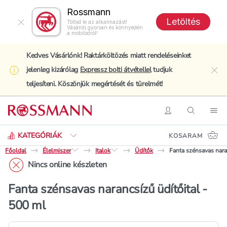
Rossmann
Letöltés
Töltsd le az alkalmazást!
Vásárolj gyorsan és könnyedén
a mobilodról!
Kedves Vásárlónk! Raktárköltözés miatt rendeléseinket
jelenleg kizárólag
Expressz bolti átvétellel
tudjuk
clo
teljesíteni. Köszönjük megértését és türelmét!
Keresés
Belépés
Keresés
Nav
KATEGÓRIÁK
KOSARAM
Főoldal
Élelmiszer
Italok
Üdítők
Fanta szénsavas nara
Nincs online készleten
Fanta szénsavas narancsízű üdítőital -
500 ml