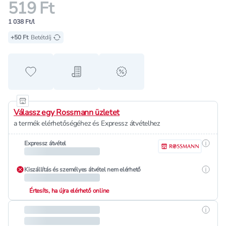
519 Ft
1 038 Ft/l
+50 Ft
Betétdíj
Hozzáadás a kedvencekhez
Hozzáadás a bevásárló listához
alert when on sale
Válassz egy Rossmann üzletet
a termék elérhetőségéhez és Expressz átvételhez
Részle
Expressz átvétel
Részle
Kiszállítás és személyes átvétel nem elérhető
Értesíts, ha újra elérhető online
Részle