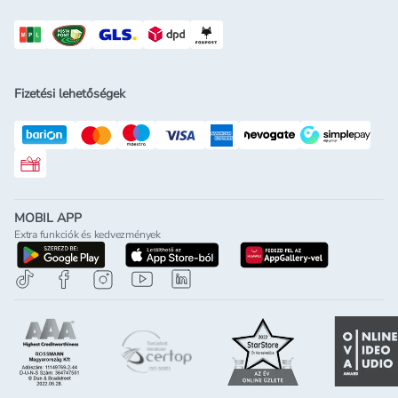
Fizetési lehetőségek
Rossmann ajándékkártya
MOBIL APP
Extra funkciók és kedvezmények
letöltés a google-play-röl
letöltés az app-store-ból
letöltés h