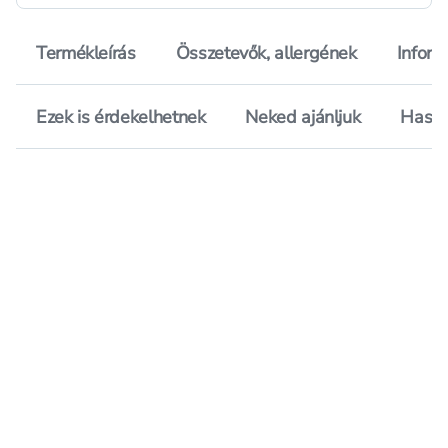
Termékleírás
Összetevők, allergének
Inform
Ezek is érdekelhetnek
Neked ajánljuk
Hason