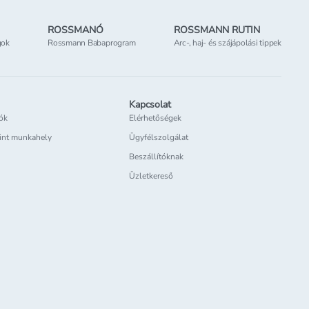
ROSSMANÓ
ROSSMANN RUTIN
gok
Rossmann Babaprogram
Arc-, haj- és szájápolási tippek
Kapcsolat
iók
Elérhetőségek
int munkahely
Ügyfélszolgálat
Beszállítóknak
Üzletkereső