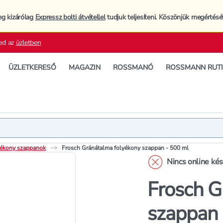
eg kizárólag
Expressz bolti átvétellel
tudjuk teljesíteni. Köszönjük megértésé
ed az
üzletben
ÜZLETKERESŐ
MAGAZIN
ROSSMANÓ
ROSSMANN RUT
Termék
Termékleí
ékony szappanok
Frosch Gránátalma folyékony szappan - 500 ml
Nincs online ké
Frosch G
szappan 