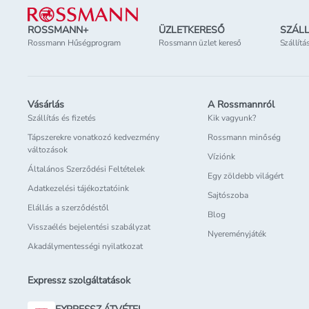
ROSSMANN+
ÜZLETKERESŐ
SZÁLL
Rossmann Hűségprogram
Rossmann üzlet kereső
Szállítá
Vásárlás
A Rossmannról
Szállítás és fizetés
Kik vagyunk?
Tápszerekre vonatkozó kedvezmény
Rossmann minőség
változások
Víziónk
Általános Szerződési Feltételek
Egy zöldebb világért
Adatkezelési tájékoztatóink
Sajtószoba
Elállás a szerződéstől
Blog
Visszaélés bejelentési szabályzat
Nyereményjáték
Akadálymentességi nyilatkozat
Expressz szolgáltatások