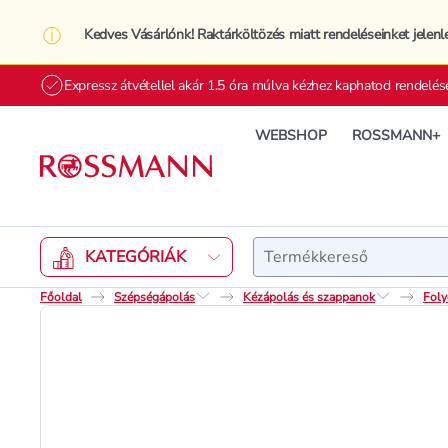
Kedves Vásárlónk! Raktárköltözés miatt rendeléseinket jelenl
Expressz átvétellel akár 1.5 óra múlva kézhez kaphatod rendelés
WEBSHOP
ROSSMANN+
Keresés
KATEGÓRIÁK
Főoldal
Szépségápolás
Kézápolás és szappanok
Foly