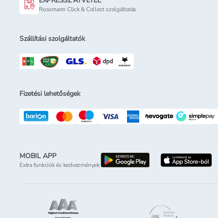
EXPRESSZ ÁTVÉTEL
Rossmann Click & Collect szolgáltatás
Szállítási szolgáltatók
Fizetési lehetőségek
MOBIL APP
letöltés a google-p
l
Extra funkciók és kedvezmények