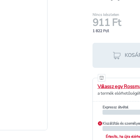
Nincs készleten
911 Ft
1 822 Ft/l
KOSÁ
Válassz egy Rossma
a termék elérhetőségéh
Expressz átvétel
Kiszállítás és személye
Értesíts, ha újra elér