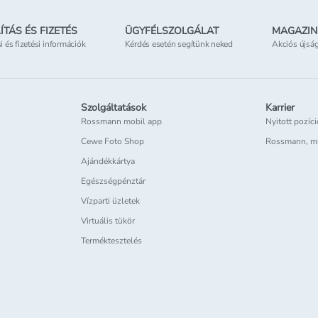
ÍTÁS ÉS FIZETÉS
ÜGYFÉLSZOLGÁLAT
MAGAZIN
si és fizetési információk
Kérdés esetén segítünk neked
Akciós újsá
Szolgáltatások
Karrier
Rossmann mobil app
Nyitott pozíc
Cewe Foto Shop
Rossmann, m
Ajándékkártya
Egészségpénztár
Vízparti üzletek
Virtuális tükör
Terméktesztelés