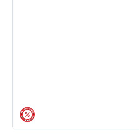
árréscsökkentés