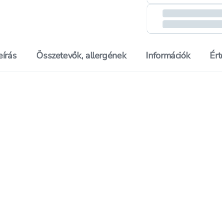
eírás
Összetevők, allergének
Információk
Ér
isèven folyékony szappan édes gyümölcsös illattal - 400 ml
Hozzáadás a kedvencekhez, Baylis & Harding The Edit Va
Hozzáadás a kedvenc
aisèven folyékony szappan édes gyümölcsös illattal - 400 ml
Mentés a bevásárló listára, Baylis & Harding The Edit V
Mentés a bevásárló l
árréscsökkentés
árréscs