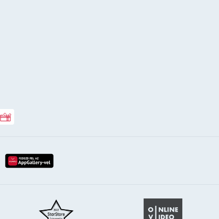
Rossmann ajándékkártya
lay-röl
etöltés az app-store-ból
letöltés huawei app-galery-böl