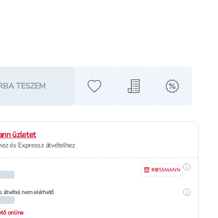
RBA TESZEM
Hozzáadás a kedvencekhez
Hozzáadás a bevásárló l
alert when o
nn üzletet
ez és Expressz átvételhez
Részletek
Részletek
s átvétel nem elérhető
hető online