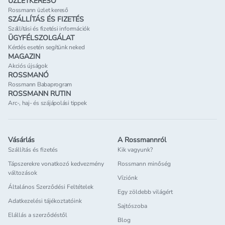
ÜZLETKERESŐ
Rossmann üzlet kereső
SZÁLLÍTÁS ÉS FIZETÉS
Szállítási és fizetési információk
ÜGYFÉLSZOLGÁLAT
Kérdés esetén segítünk neked
MAGAZIN
Akciós újságok
ROSSMANÓ
Rossmann Babaprogram
ROSSMANN RUTIN
Arc-, haj- és szájápolási tippek
Vásárlás
A Rossmannról
Szállítás és fizetés
Kik vagyunk?
Tápszerekre vonatkozó kedvezmény
Rossmann minőség
változások
Víziónk
Általános Szerződési Feltételek
Egy zöldebb világért
Adatkezelési tájékoztatóink
Sajtószoba
Elállás a szerződéstől
Blog