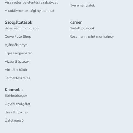
Visszaélés bejelentési szabályzat
Nyereményjáték
Akadálymentességi nyilatkozat
Szolgáltatások
Karrier
Rossmann mobil app
Nyitott pozíciók
Cewe Foto Shop
Rossmann, mint munkahely
Ajándékkártya
Egészségpénztár
Vízparti üzletek
Virtuális tükör
Terméktesztelés
Kapcsolat
Elérhetőségek
Ügyfélszolgálat
Beszállítóknak
Üzletkereső