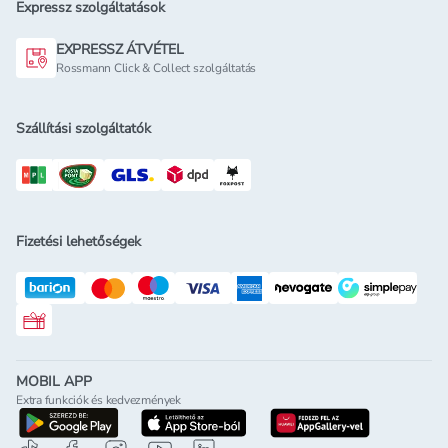
Expressz szolgáltatások
EXPRESSZ ÁTVÉTEL
Rossmann Click & Collect szolgáltatás
Szállítási szolgáltatók
Fizetési lehetőségek
Rossmann ajándékkártya
MOBIL APP
Extra funkciók és kedvezmények
letöltés a google-play-röl
letöltés az app-store-ból
letöltés h