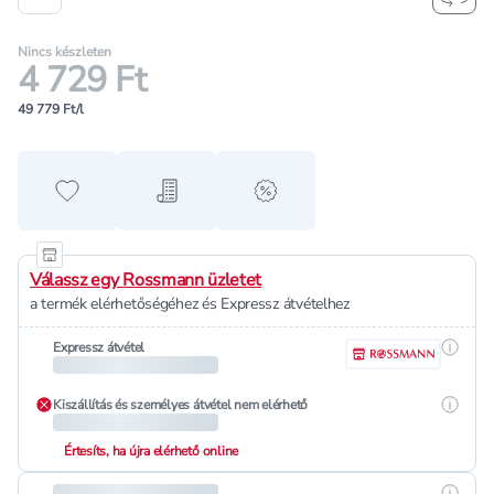
Nincs készleten
4 729 Ft
49 779 Ft/l
Hozzáadás a kedvencekhez
Hozzáadás a bevásárló listához
alert when on sale
Válassz egy Rossmann üzletet
a termék elérhetőségéhez és Expressz átvételhez
Részle
Expressz átvétel
Részle
Kiszállítás és személyes átvétel nem elérhető
Értesíts, ha újra elérhető online
Részle