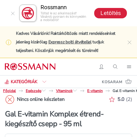
Rossmann
Letöltés
Töltsd le az alkalmazást!
Vásárolj gyorsan és könnyedén
a mobilodról!
Kedves Vásárlónk! Raktárköltözés miatt rendeléseinket
jelenleg kizárólag
Expressz bolti átvétellel
tudjuk
clo
teljesíteni. Köszönjük megértését és türelmét!
Keresés
Belépés
Keresés
Nav
KATEGÓRIÁK
KOSARAM
Főoldal
Egészség
Vitaminok
E-vitamin
Gal E-vitamin 
Értékelé
Nincs online készleten
5.0
(
2
)
Gal E-vitamin Komplex étrend-
kiegészítő csepp - 95 ml