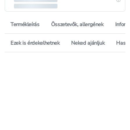
Termékleírás
Összetevők, allergének
Inform
Ezek is érdekelhetnek
Neked ajánljuk
Hason