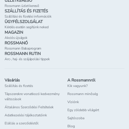
ÜZLETKERESŐ
Rossmann üzlet kereső
SZÁLLÍTÁS ÉS FIZETÉS
Szállítási és fizetési információk
ÜGYFÉLSZOLGÁLAT
Kérdés esetén segítünk neked
MAGAZIN
Akciós újságok
ROSSMANÓ
Rossmann Babaprogram
ROSSMANN RUTIN
Arc-, haj- és szájápolási tippek
Vásárlás
A Rossmannról
Szállítás és fizetés
Kik vagyunk?
Tápszerekre vonatkozó kedvezmény
Rossmann minőség
változások
Víziónk
Általános Szerződési Feltételek
Egy zöldebb világért
Adatkezelési tájékoztatóink
Sajtószoba
Elállás a szerződéstől
Blog