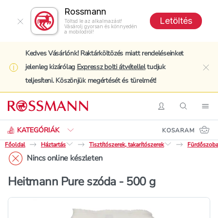
Rossmann
Letöltés
Töltsd le az alkalmazást!
Vásárolj gyorsan és könnyedén
a mobilodról!
Kedves Vásárlónk! Raktárköltözés miatt rendeléseinket
jelenleg kizárólag
Expressz bolti átvétellel
tudjuk
clo
teljesíteni. Köszönjük megértését és türelmét!
Keresés
Belépés
Keresés
Nav
KATEGÓRIÁK
KOSARAM
Főoldal
Háztartás
Tisztítószerek, takarítószerek
Fürdőszobai
Nincs online készleten
Heitmann Pure szóda - 500 g