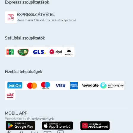
Expressz szolgáltatások
EXPRESSZ ÁTVÉTEL
Rossmann Click & Collect szolgáltatás
Szállítási szolgáltatók
Fizetési lehetőségek
Rossmann ajándékkártya
MOBIL APP
Extra funkciók és kedvezmények
letöltés a google-play-röl
letöltés az app-store-ból
letöltés h