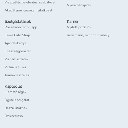
Visszaélés bejelentési szabályzat
Nyereményjáték
Akadálymentességi nyilatkozat
Szolgáltatások
Karrier
Rossmann mobil app
Nyitott pozíciók
Cewe Foto Shop
Rossmann, mint munkahely
Ajándékkártya
Egészségpénztár
Vízparti üzletek
Virtuális tükör
Terméktesztelés
Kapcsolat
Elérhetőségek
Ügyfélszolgálat
Beszállítóknak
Üzletkereső