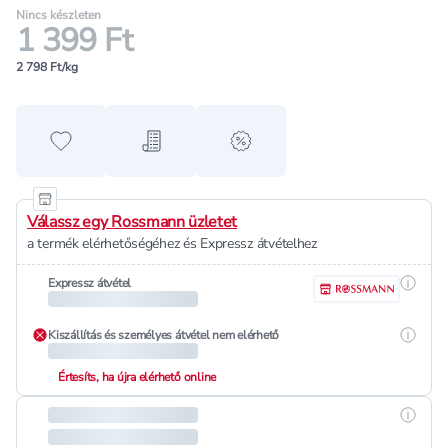
Nincs készleten
1 399 Ft
2 798 Ft/kg
Hozzáadás a kedvencekhez
Hozzáadás a bevásárló listához
alert when on sale
Válassz egy Rossmann üzletet
a termék elérhetőségéhez és Expressz átvételhez
Részle
Expressz átvétel
Részle
Kiszállítás és személyes átvétel nem elérhető
Értesíts, ha újra elérhető online
Részle