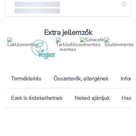
Részle
Extra jellemzők
Termékleírás
Összetevők, allergének
Inform
Ezek is érdekelhetnek
Neked ajánljuk
Hason