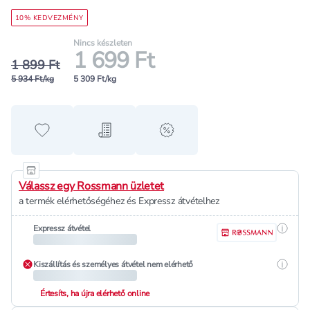
10% KEDVEZMÉNY
Nincs készleten
1 699 Ft
1 899 Ft
5 934 Ft/kg
5 309 Ft/kg
Hozzáadás a kedvencekhez
Hozzáadás a bevásárló listához
alert when on sale
Válassz egy Rossmann üzletet
a termék elérhetőségéhez és Expressz átvételhez
Részle
Expressz átvétel
Részle
Kiszállítás és személyes átvétel nem elérhető
Értesíts, ha újra elérhető online