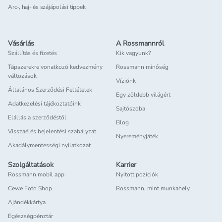
Arc-, haj- és szájápolási tippek
Vásárlás
A Rossmannról
Szállítás és fizetés
Kik vagyunk?
Tápszerekre vonatkozó kedvezmény
Rossmann minőség
változások
Víziónk
Általános Szerződési Feltételek
Egy zöldebb világért
Adatkezelési tájékoztatóink
Sajtószoba
Elállás a szerződéstől
Blog
Visszaélés bejelentési szabályzat
Nyereményjáték
Akadálymentességi nyilatkozat
Szolgáltatások
Karrier
Rossmann mobil app
Nyitott pozíciók
Cewe Foto Shop
Rossmann, mint munkahely
Ajándékkártya
Egészségpénztár