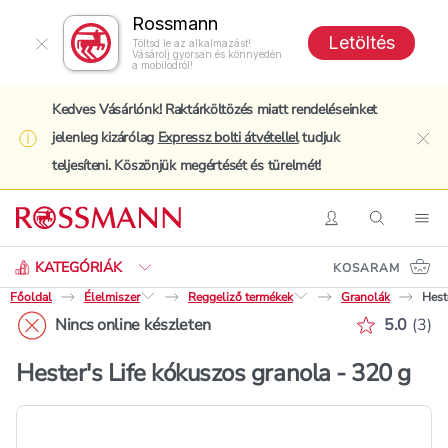
Rossmann
Letöltés
Töltsd le az alkalmazást!
Vásárolj gyorsan és könnyedén
a mobilodról!
Kedves Vásárlónk! Raktárköltözés miatt rendeléseinket
jelenleg kizárólag
Expressz bolti átvétellel
tudjuk
clo
teljesíteni. Köszönjük megértését és türelmét!
Keresés
Belépés
Keresés
Nav
KATEGÓRIÁK
KOSARAM
Főoldal
Élelmiszer
Reggeliző termékek
Granolák
Hest
Értékelé
Nincs online készleten
5.0
(
3
)
Hester's Life kókuszos granola - 320 g