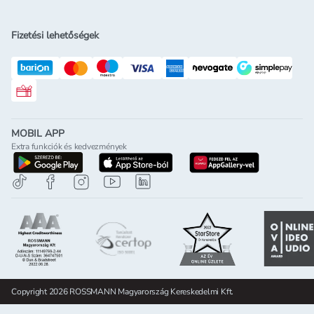
Fizetési lehetőségek
Rossmann ajándékkártya
MOBIL APP
Extra funkciók és kedvezmények
letöltés a google-play-röl
letöltés az app-store-ból
letöltés h
Copyright 2026 ROSSMANN Magyarország Kereskedelmi Kft.