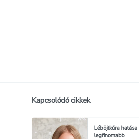
datolya - 100 g
689 Ft
899 Ft
4 053 Ft/kg
8 990 Ft/kg
Kosárba teszem
Online elérhető
Online elérhető
Elérhetőség
az üzletben
Elérhetőség
az üzl
Kapcsolódó cikkek
Léböjtkúra hatása
legfinomabb