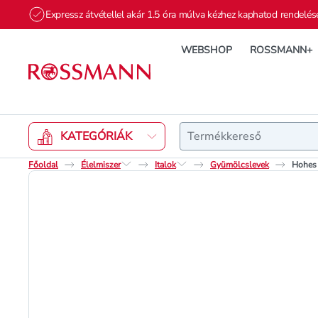
Expressz átvétellel akár 1.5 óra múlva kézhez kaphatod rendelés
WEBSHOP
ROSSMANN+
Keresés
KATEGÓRIÁK
Főoldal
Élelmiszer
Italok
Gyümölcslevek
Hohes 