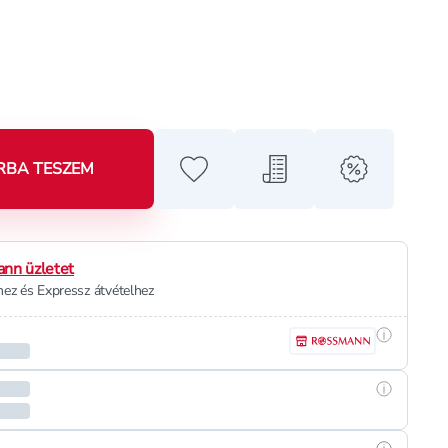
RBA TESZEM
Hozzáadás a kedvencekhez
Hozzáadás a bevásárló l
alert when o
nn üzletet
ez és Expressz átvételhez
Részletek
Részletek