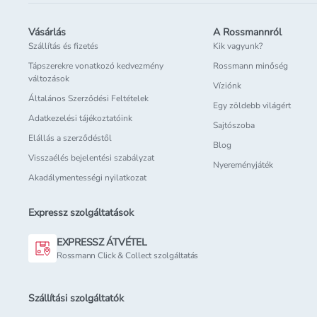
Vásárlás
A Rossmannról
Szállítás és fizetés
Kik vagyunk?
Tápszerekre vonatkozó kedvezmény
Rossmann minőség
változások
Víziónk
Általános Szerződési Feltételek
Egy zöldebb világért
Adatkezelési tájékoztatóink
Sajtószoba
Elállás a szerződéstől
Blog
Visszaélés bejelentési szabályzat
Nyereményjáték
Akadálymentességi nyilatkozat
Expressz szolgáltatások
EXPRESSZ ÁTVÉTEL
Rossmann Click & Collect szolgáltatás
Szállítási szolgáltatók