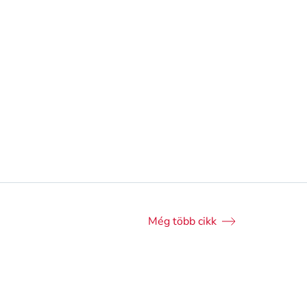
ízesített datolya - 100 g
899 Ft
8 990 Ft/kg
Kosárba teszem
Kosárba tesz
 elérhető
Online elérhető
tőség
az üzletben
Elérhetőség
az üzletben
Még több cikk