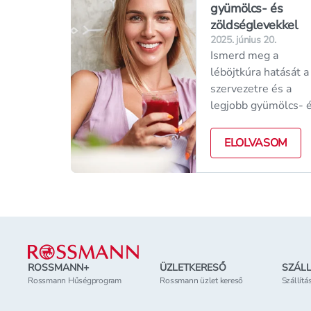
gyümölcs- és
zöldséglevekkel
2025. június 20.
Ismerd meg a
léböjtkúra hatását a
szervezetre és a
legjobb gyümölcs- 
zöldségleveket!
Tippek és termékek
ELOLVASOM
Rossmann-nál a
sikeres böjtöléshez.
Lábléc
ROSSMANN+
ÜZLETKERESŐ
SZÁLL
Rossmann Hűségprogram
Rossmann üzlet kereső
Szállítá