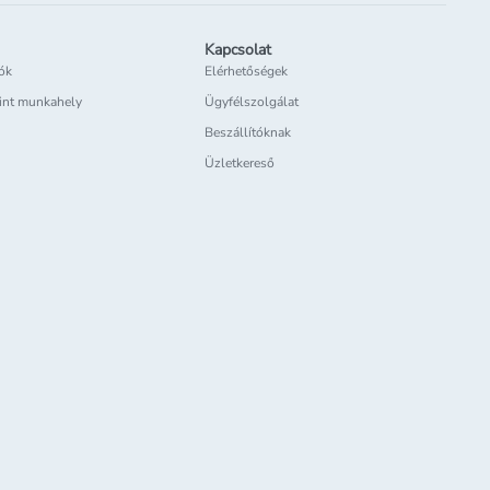
Kapcsolat
iók
Elérhetőségek
int munkahely
Ügyfélszolgálat
Beszállítóknak
Üzletkereső