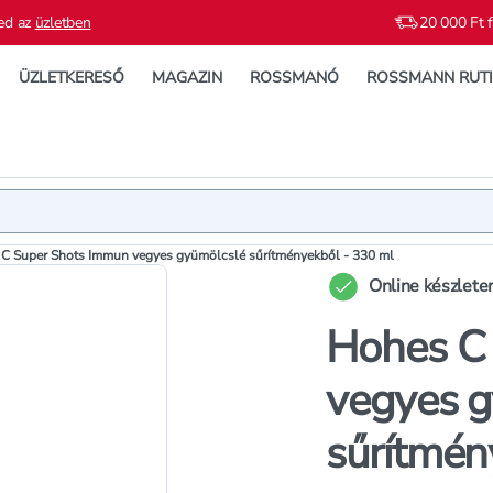
ed az
üzletben
20 000 Ft f
ÜZLETKERESŐ
MAGAZIN
ROSSMANÓ
ROSSMANN RUT
Termék
Extra jell
C Super Shots Immun vegyes gyümölcslé sűrítményekből - 330 ml
Online készlete
Hohes C
vegyes g
sűrítmén