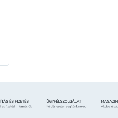
és
 a
ÍTÁS ÉS FIZETÉS
ÜGYFÉLSZOLGÁLAT
MAGAZIN
si és fizetési információk
Kérdés esetén segítünk neked
Akciós újsá