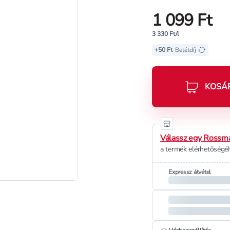
1 099 Ft
3 330 Ft/l
+50 Ft
Betétdíj
KOSÁ
Válassz egy Rossma
a termék elérhetőségéh
Expressz átvétel