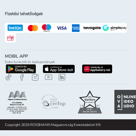
Fizetési lehetőségek
Rossmann ajándékkártya
MOBIL APP
Extra funkciók és kedvezmények
letöltés a google-play-röl
letöltés az app-store-ból
letöltés h
Copyright 2026 ROSSMANN Magyarország Kereskedelmi Kft.