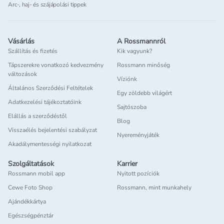
Arc-, haj- és szájápolási tippek
Vásárlás
A Rossmannról
Szállítás és fizetés
Kik vagyunk?
Tápszerekre vonatkozó kedvezmény
Rossmann minőség
változások
Víziónk
Általános Szerződési Feltételek
Egy zöldebb világért
Adatkezelési tájékoztatóink
Sajtószoba
Elállás a szerződéstől
Blog
Visszaélés bejelentési szabályzat
Nyereményjáték
Akadálymentességi nyilatkozat
Szolgáltatások
Karrier
Rossmann mobil app
Nyitott pozíciók
Cewe Foto Shop
Rossmann, mint munkahely
Ajándékkártya
Egészségpénztár