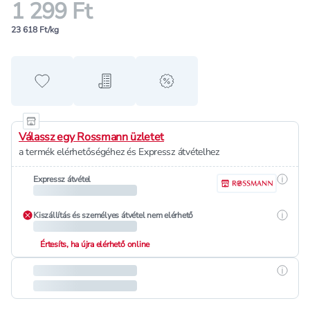
1 299 Ft
23 618 Ft/kg
Hozzáadás a kedvencekhez
Hozzáadás a bevásárló listához
alert when on sale
Válassz egy Rossmann üzletet
a termék elérhetőségéhez és Expressz átvételhez
Részle
Expressz átvétel
Részle
Kiszállítás és személyes átvétel nem elérhető
Értesíts, ha újra elérhető online
Részle