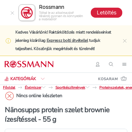
Rossmann
Letöltés
Töltsd le az alkalmazást!
Vásárolj gyorsan és könnyedén
a mobilodról!
Kedves Vásárlónk! Raktárköltözés miatt rendeléseinket
jelenleg kizárólag
Expressz bolti átvétellel
tudjuk
clo
teljesíteni. Köszönjük megértését és türelmét!
Keresés
Belépés
Keresés
Nav
KATEGÓRIÁK
KOSARAM
Főoldal
Élelmiszer
Sportkészítmények
Proteinszeletek, ene
Nincs online készleten
Nänosupps protein szelet brownie
ízesítéssel - 55 g