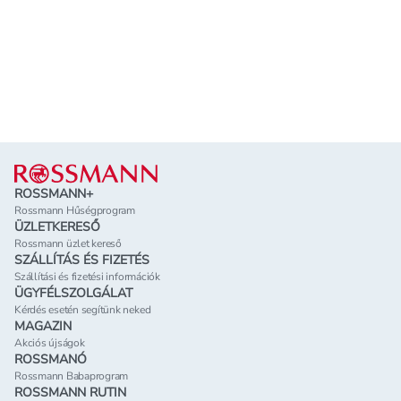
Lábléc
ROSSMANN+
Rossmann Hűségprogram
ÜZLETKERESŐ
Rossmann üzlet kereső
SZÁLLÍTÁS ÉS FIZETÉS
Szállítási és fizetési információk
ÜGYFÉLSZOLGÁLAT
Kérdés esetén segítünk neked
MAGAZIN
Akciós újságok
ROSSMANÓ
Rossmann Babaprogram
ROSSMANN RUTIN