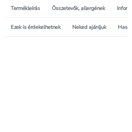
Termékleírás
Összetevők, allergének
Inform
Ezek is érdekelhetnek
Neked ajánljuk
Hason