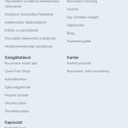
Tápszerekre vonatkozó kedvezmény
Rossmann minőség
változások
Víziónk
Általános Szerződési Feltételek
Egy zöldebb világért
Adatkezelési tájékoztatóink
Sajtószoba
Elállás a szerződéstől
Blog
Visszaélés bejelentési szabályzat
Nyereményjáték
Akadálymentességi nyilatkozat
Szolgáltatások
Karrier
Rossmann mobil app
Nyitott pozíciók
Cewe Foto Shop
Rossmann, mint munkahely
Ajándékkártya
Egészségpénztár
Vízparti üzletek
Virtuális tükör
Terméktesztelés
Kapcsolat