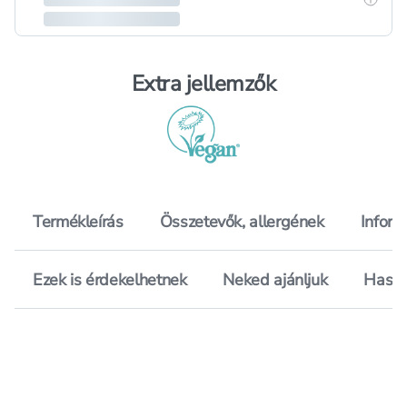
Extra jellemzők
Termékleírás
Összetevők, allergének
Inform
Ezek is érdekelhetnek
Neked ajánljuk
Hason