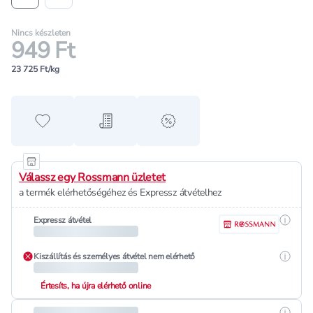
Nincs készleten
949 Ft
23 725 Ft/kg
Hozzáadás a kedvencekhez
Hozzáadás a bevásárló listához
alert when on sale
Válassz egy Rossmann üzletet
a termék elérhetőségéhez és Expressz átvételhez
Részle
Expressz átvétel
Részle
Kiszállítás és személyes átvétel nem elérhető
Értesíts, ha újra elérhető online
Részle