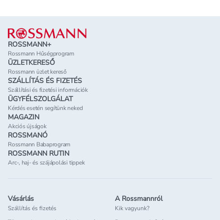
Lábléc
ROSSMANN+
Rossmann Hűségprogram
ÜZLETKERESŐ
Rossmann üzlet kereső
SZÁLLÍTÁS ÉS FIZETÉS
Szállítási és fizetési információk
ÜGYFÉLSZOLGÁLAT
Kérdés esetén segítünk neked
MAGAZIN
Akciós újságok
ROSSMANÓ
Rossmann Babaprogram
ROSSMANN RUTIN
Arc-, haj- és szájápolási tippek
Vásárlás
A Rossmannról
Szállítás és fizetés
Kik vagyunk?