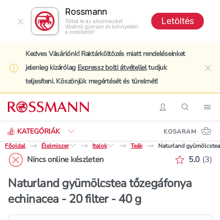
Rossmann
Letöltés
Töltsd le az alkalmazást!
Vásárolj gyorsan és könnyedén
a mobilodról!
Kedves Vásárlónk! Raktárköltözés miatt rendeléseinket
jelenleg kizárólag
Expressz bolti átvétellel
tudjuk
clo
teljesíteni. Köszönjük megértését és türelmét!
Keresés
Belépés
Keresés
Nav
KATEGÓRIÁK
KOSARAM
Főoldal
Élelmiszer
Italok
Teák
Naturland gyümölcstea t
Értékelé
Nincs online készleten
5.0
(
3
)
Naturland gyümölcstea tőzegáfonya
echinacea - 20 filter - 40 g