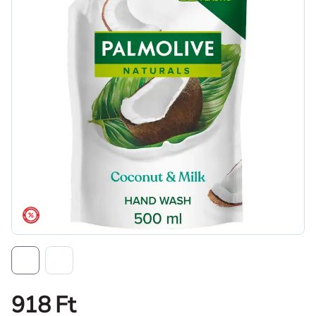
árréscsökkentés
918 Ft