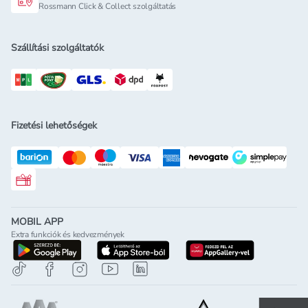
Rossmann Click & Collect szolgáltatás
Szállítási szolgáltatók
Fizetési lehetőségek
Rossmann ajándékkártya
MOBIL APP
Extra funkciók és kedvezmények
letöltés a google-play-röl
letöltés az app-store-ból
letöltés h