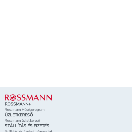
Lábléc
ROSSMANN+
Rossmann Hűségprogram
ÜZLETKERESŐ
Rossmann üzlet kereső
SZÁLLÍTÁS ÉS FIZETÉS
Szállítási és fizetési információk