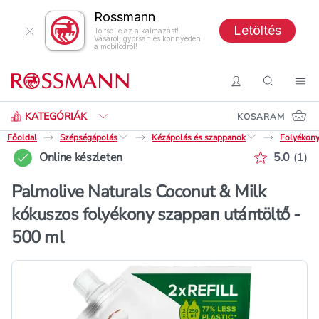
Rossmann
Letöltés
Töltsd le az alkalmazást!
Vásárolj gyorsan és könnyedén
a mobilodról!
Keresés
Belépés
Keresés
Nav
KATEGÓRIÁK
KOSARAM
Főoldal
Szépségápolás
Kézápolás és szappanok
Folyékon
Értékelé
Online készleten
5.0
(
1
)
Palmolive Naturals Coconut & Milk
kókuszos folyékony szappan utántöltő -
500 ml