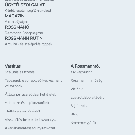
ÜGYFÉLSZOLGÁLAT
Kérdés esetén segítünk neked
MAGAZIN
Akciós újságok
ROSSMANÓ
Rossmann Babaprogram
ROSSMANN RUTIN
Arc-, haj- és szájápolási tippek
Vásárlás
A Rossmannról
Szállítás és fizetés
Kik vagyunk?
Tápszerekre vonatkozó kedvezmény
Rossmann minőség
változások
Víziónk
Általános Szerződési Feltételek
Egy zöldebb világért
Adatkezelési tájékoztatóink
Sajtószoba
Elállás a szerződéstől
Blog
Visszaélés bejelentési szabályzat
Nyereményjáték
Akadálymentességi nyilatkozat