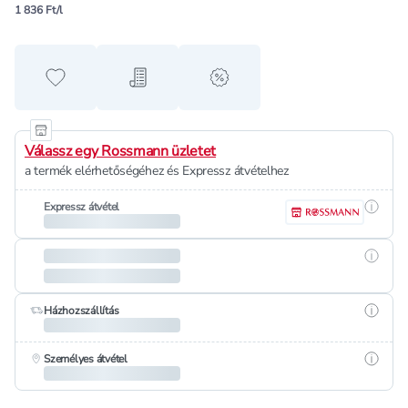
1 836 Ft/l
Hozzáadás a kedvencekhez
Hozzáadás a bevásárló listához
alert when on sale
Válassz egy Rossmann üzletet
a termék elérhetőségéhez és Expressz átvételhez
Részle
Expressz átvétel
Részle
Részle
Házhozszállítás
Részle
Személyes átvétel