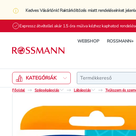
Kedves Vásárlónk! Raktárköltözés miatt rendeléseinket jelenl
Expressz átvétellel akár 1.5 óra múlva kézhez kaphatod rendelés
WEBSHOP
ROSSMANN+
Keresés
KATEGÓRIÁK
Főoldal
Szépségápolás
Lábápolás
Tyúkszem és szemöl