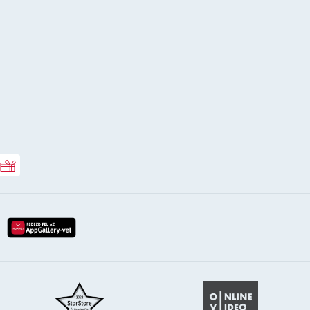
Rossmann ajándékkártya
lay-röl
etöltés az app-store-ból
letöltés huawei app-galery-böl