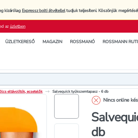
eg kizárólag
Expressz bolti átvétellel
tudjuk teljesíteni. Köszönjük megértésé
ed az
üzletben
ÜZLETKERESŐ
MAGAZIN
ROSSMANÓ
ROSSMANN RUT
Termék
Termékleí
cs eltávolítók, ecsetelők
Salvequick tyúkszemtapasz - 6 db
Nincs online ké
Salvequi
db