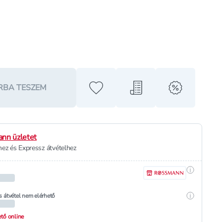
RBA TESZEM
Hozzáadás a kedvencekhez
Hozzáadás a bevásárló l
alert when o
nn üzletet
ez és Expressz átvételhez
Részletek
Részletek
s átvétel nem elérhető
hető online