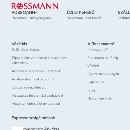
ROSSMANN+
ÜZLETKERESŐ
SZÁLL
Rossmann Hűségprogram
Rossmann üzlet kereső
Szállítá
Vásárlás
A Rossmannról
Szállítás és fizetés
Kik vagyunk?
Tápszerekre vonatkozó kedvezmény
Rossmann minőség
változások
Víziónk
Általános Szerződési Feltételek
Egy zöldebb világért
Adatkezelési tájékoztatóink
Sajtószoba
Elállás a szerződéstől
Blog
Visszaélés bejelentési szabályzat
Nyereményjáték
Akadálymentességi nyilatkozat
Expressz szolgáltatások