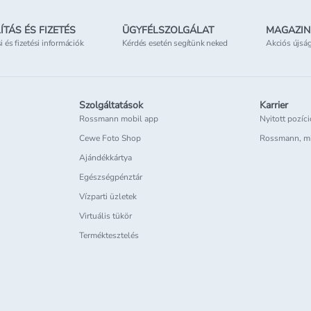
ÍTÁS ÉS FIZETÉS
ÜGYFÉLSZOLGÁLAT
MAGAZIN
si és fizetési információk
Kérdés esetén segítünk neked
Akciós újsá
Szolgáltatások
Karrier
Rossmann mobil app
Nyitott pozíc
Cewe Foto Shop
Rossmann, m
Ajándékkártya
Egészségpénztár
Vízparti üzletek
Virtuális tükör
Terméktesztelés