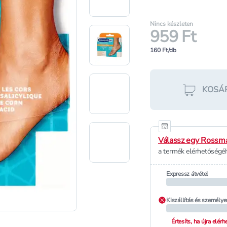
Nincs készleten
959 Ft
160 Ft/db
KOSÁ
Válassz egy Rossma
a termék elérhetőségéh
Expressz átvétel
Kiszállítás és személye
Értesíts, ha újra elér