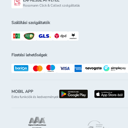
EXPRESSZ ÁTVÉTEL
Rossmann Click & Collect szolgáltatás
Szállítási szolgáltatók
Fizetési lehetőségek
MOBIL APP
letöltés a google-p
l
Extra funkciók és kedvezmények