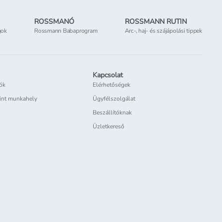
ROSSMANÓ
ROSSMANN RUTIN
gok
Rossmann Babaprogram
Arc-, haj- és szájápolási tippek
Kapcsolat
iók
Elérhetőségek
int munkahely
Ügyfélszolgálat
Beszállítóknak
Üzletkereső