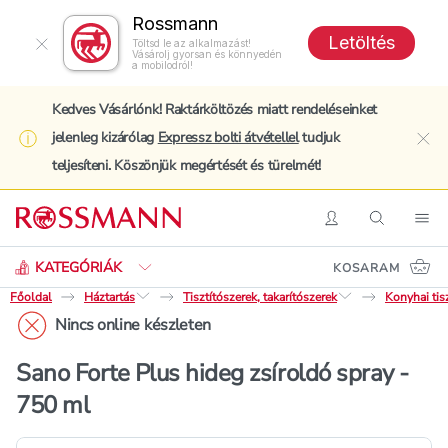
Rossmann
Letöltés
Töltsd le az alkalmazást!
Vásárolj gyorsan és könnyedén
a mobilodról!
Kedves Vásárlónk! Raktárköltözés miatt rendeléseinket
jelenleg kizárólag
Expressz bolti átvétellel
tudjuk
clo
teljesíteni. Köszönjük megértését és türelmét!
Keresés
Belépés
Keresés
Nav
KATEGÓRIÁK
KOSARAM
Főoldal
Háztartás
Tisztítószerek, takarítószerek
Konyhai tis
Nincs online készleten
Sano Forte Plus hideg zsíroldó spray -
750 ml