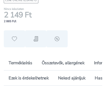
CSAK ONLINE ELÉRHETŐ
Nincs készleten
2 149 Ft
2 865 Ft/l
Hozzáadás a kedvencekhez
Hozzáadás a bevásárló listához
alert when on sale
Termékleírás
Összetevők, allergének
Inform
Ezek is érdekelhetnek
Neked ajánljuk
Hason