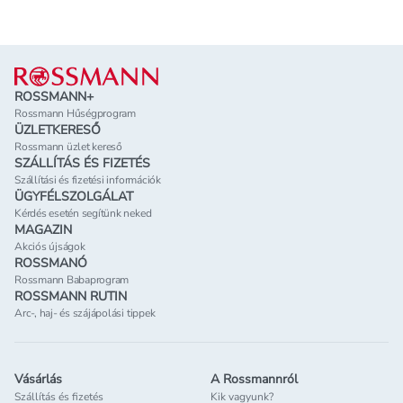
Lábléc
ROSSMANN+
Rossmann Hűségprogram
ÜZLETKERESŐ
Rossmann üzlet kereső
SZÁLLÍTÁS ÉS FIZETÉS
Szállítási és fizetési információk
ÜGYFÉLSZOLGÁLAT
Kérdés esetén segítünk neked
MAGAZIN
Akciós újságok
ROSSMANÓ
Rossmann Babaprogram
ROSSMANN RUTIN
Arc-, haj- és szájápolási tippek
Vásárlás
A Rossmannról
Szállítás és fizetés
Kik vagyunk?