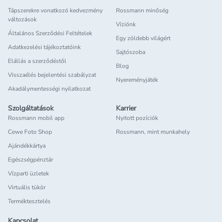
Tápszerekre vonatkozó kedvezmény
Rossmann minőség
változások
Víziónk
Általános Szerződési Feltételek
Egy zöldebb világért
Adatkezelési tájékoztatóink
Sajtószoba
Elállás a szerződéstől
Blog
Visszaélés bejelentési szabályzat
Nyereményjáték
Akadálymentességi nyilatkozat
Szolgáltatások
Karrier
Rossmann mobil app
Nyitott pozíciók
Cewe Foto Shop
Rossmann, mint munkahely
Ajándékkártya
Egészségpénztár
Vízparti üzletek
Virtuális tükör
Terméktesztelés
Kapcsolat