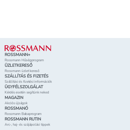
Lábléc
ROSSMANN+
Rossmann Hűségprogram
ÜZLETKERESŐ
Rossmann üzlet kereső
SZÁLLÍTÁS ÉS FIZETÉS
Szállítási és fizetési információk
ÜGYFÉLSZOLGÁLAT
Kérdés esetén segítünk neked
MAGAZIN
Akciós újságok
ROSSMANÓ
Rossmann Babaprogram
ROSSMANN RUTIN
Arc-, haj- és szájápolási tippek