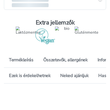
Extra jellemzők
Termékleírás
Összetevők, allergének
Inform
Ezek is érdekelhetnek
Neked ajánljuk
Hason