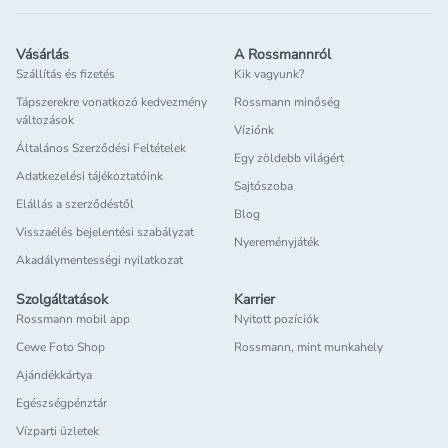
Vásárlás
A Rossmannról
Szállítás és fizetés
Kik vagyunk?
Tápszerekre vonatkozó kedvezmény
Rossmann minőség
változások
Víziónk
Általános Szerződési Feltételek
Egy zöldebb világért
Adatkezelési tájékoztatóink
Sajtószoba
Elállás a szerződéstől
Blog
Visszaélés bejelentési szabályzat
Nyereményjáték
Akadálymentességi nyilatkozat
Szolgáltatások
Karrier
Rossmann mobil app
Nyitott pozíciók
Cewe Foto Shop
Rossmann, mint munkahely
Ajándékkártya
Egészségpénztár
Vízparti üzletek