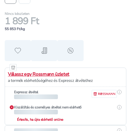
Nincs készleten
1 899 Ft
55 853 Ft/kg
Hozzáadás a kedvencekhez
Hozzáadás a bevásárló listához
alert when on sale
Válassz egy Rossmann üzletet
a termék elérhetőségéhez és Expressz átvételhez
Részle
Expressz átvétel
Részle
Kiszállítás és személyes átvétel nem elérhető
Értesíts, ha újra elérhető online
Részle