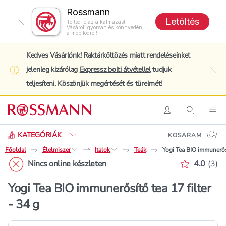
Rossmann
Letöltés
Töltsd le az alkalmazást!
Vásárolj gyorsan és könnyedén
a mobilodról!
Kedves Vásárlónk! Raktárköltözés miatt rendeléseinket
jelenleg kizárólag
Expressz bolti átvétellel
tudjuk
clo
teljesíteni. Köszönjük megértését és türelmét!
Keresés
Belépés
Keresés
Nav
KATEGÓRIÁK
KOSARAM
Főoldal
Élelmiszer
Italok
Teák
Yogi Tea BIO immunerősí
Értékelé
Nincs online készleten
4.0
(
3
)
Yogi Tea BIO immunerősítő tea 17 filter
- 34 g