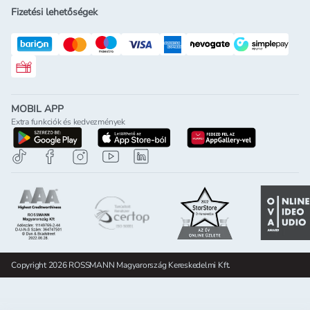
Fizetési lehetőségek
Rossmann ajándékkártya
MOBIL APP
Extra funkciók és kedvezmények
letöltés a google-play-röl
letöltés az app-store-ból
letöltés h
Copyright 2026 ROSSMANN Magyarország Kereskedelmi Kft.