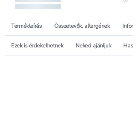
Termékleírás
Összetevők, allergének
Inform
Ezek is érdekelhetnek
Neked ajánljuk
Hason