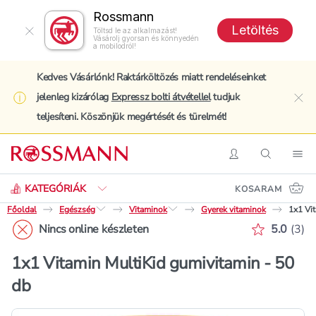
Rossmann
Letöltés
Töltsd le az alkalmazást!
Vásárolj gyorsan és könnyedén
a mobilodról!
Kedves Vásárlónk! Raktárköltözés miatt rendeléseinket
jelenleg kizárólag
Expressz bolti átvétellel
tudjuk
clo
teljesíteni. Köszönjük megértését és türelmét!
Keresés
Belépés
Keresés
Nav
KATEGÓRIÁK
KOSARAM
Főoldal
Egészség
Vitaminok
Gyerek vitaminok
1x1 Vi
Értékelé
Nincs online készleten
5.0
(
3
)
1x1 Vitamin MultiKid gumivitamin - 50
db