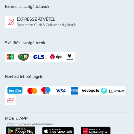
Expressz szolgáltatások
EXPRESSZ ÁTVÉTEL
Rossmann Click & Collect szolgáltatás
Szállítási szolgáltatók
Fizetési lehetőségek
Rossmann ajándékkártya
MOBIL APP
Extra funkciók és kedvezmények
letöltés a google-play-röl
letöltés az app-store-ból
letöltés h