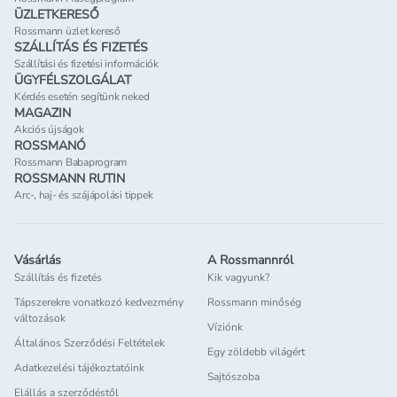
ÜZLETKERESŐ
Rossmann üzlet kereső
SZÁLLÍTÁS ÉS FIZETÉS
Szállítási és fizetési információk
ÜGYFÉLSZOLGÁLAT
Kérdés esetén segítünk neked
MAGAZIN
Akciós újságok
ROSSMANÓ
Rossmann Babaprogram
ROSSMANN RUTIN
Arc-, haj- és szájápolási tippek
Vásárlás
A Rossmannról
Szállítás és fizetés
Kik vagyunk?
Tápszerekre vonatkozó kedvezmény
Rossmann minőség
változások
Víziónk
Általános Szerződési Feltételek
Egy zöldebb világért
Adatkezelési tájékoztatóink
Sajtószoba
Elállás a szerződéstől