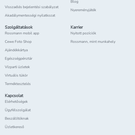
Blog
Visszaélés bejelentési szabályzat
Nyereményjáték
Akadálymentességi nyilatkozat
Szolgáltatások
Karrier
Rossmann mobil app
Nyitott pozíciók
Cewe Foto Shop
Rossmann, mint munkahely
Ajándékkártya
Egészségpénztár
Vízparti üzletek
Virtuális tükör
Terméktesztelés
Kapcsolat
Elérhetőségek
Ügyfélszolgálat
Beszállítóknak
Üzletkereső