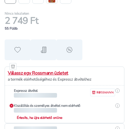
Nincs készleten
2 749 Ft
55 Ft/db
Hozzáadás a kedvencekhez
Hozzáadás a bevásárló listához
alert when on sale
Válassz egy Rossmann üzletet
a termék elérhetőségéhez és Expressz átvételhez
Részle
Expressz átvétel
Részle
Kiszállítás és személyes átvétel nem elérhető
Értesíts, ha újra elérhető online
Részle