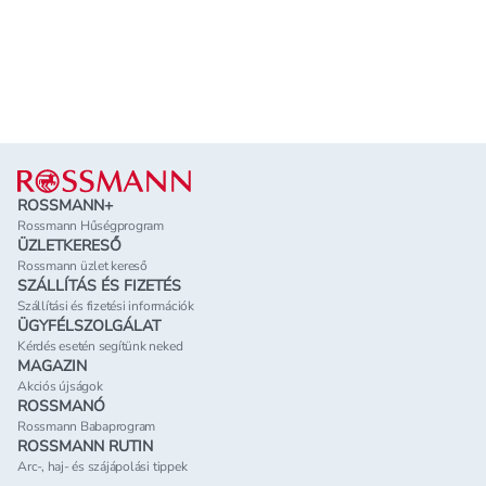
Lábléc
ROSSMANN+
Rossmann Hűségprogram
ÜZLETKERESŐ
Rossmann üzlet kereső
SZÁLLÍTÁS ÉS FIZETÉS
Szállítási és fizetési információk
ÜGYFÉLSZOLGÁLAT
Kérdés esetén segítünk neked
MAGAZIN
Akciós újságok
ROSSMANÓ
Rossmann Babaprogram
ROSSMANN RUTIN
Arc-, haj- és szájápolási tippek