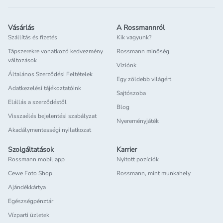
Vásárlás
A Rossmannról
Szállítás és fizetés
Kik vagyunk?
Tápszerekre vonatkozó kedvezmény
Rossmann minőség
változások
Víziónk
Általános Szerződési Feltételek
Egy zöldebb világért
Adatkezelési tájékoztatóink
Sajtószoba
Elállás a szerződéstől
Blog
Visszaélés bejelentési szabályzat
Nyereményjáték
Akadálymentességi nyilatkozat
Szolgáltatások
Karrier
Rossmann mobil app
Nyitott pozíciók
Cewe Foto Shop
Rossmann, mint munkahely
Ajándékkártya
Egészségpénztár
Vízparti üzletek