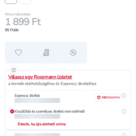
Nincs készleten
1 899 Ft
95 Ft/db
Hozzáadás a kedvencekhez
Hozzáadás a bevásárló listához
alert when on sale
Válassz egy Rossmann üzletet
a termék elérhetőségéhez és Expressz átvételhez
Részle
Expressz átvétel
Részle
Kiszállítás és személyes átvétel nem elérhető
Értesíts, ha újra elérhető online
Részle