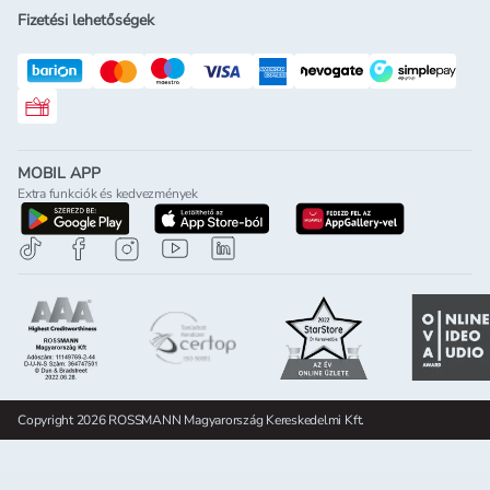
Fizetési lehetőségek
Rossmann ajándékkártya
MOBIL APP
Extra funkciók és kedvezmények
letöltés a google-play-röl
letöltés az app-store-ból
letöltés h
Copyright 2026 ROSSMANN Magyarország Kereskedelmi Kft.