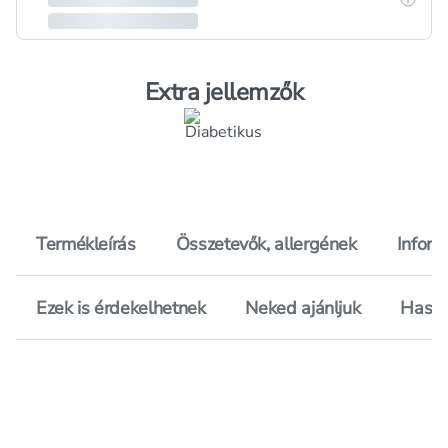
Extra jellemzők
Termékleírás
Összetevők, allergének
Inform
Ezek is érdekelhetnek
Neked ajánljuk
Hason