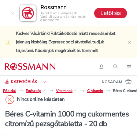
Rossmann
Letöltés
Töltsd le az alkalmazást!
Vásárolj gyorsan és könnyedén
a mobilodról!
Kedves Vásárlónk! Raktárköltözés miatt rendeléseinket
jelenleg kizárólag
Expressz bolti átvétellel
tudjuk
clo
teljesíteni. Köszönjük megértését és türelmét!
Keresés
Belépés
Keresés
Nav
KATEGÓRIÁK
KOSARAM
Főoldal
Egészség
Vitaminok
C-vitamin
Béres C-vitam
Nincs online készleten
Béres C-vitamin 1000 mg cukormentes
citromízű pezsgőtabletta - 20 db