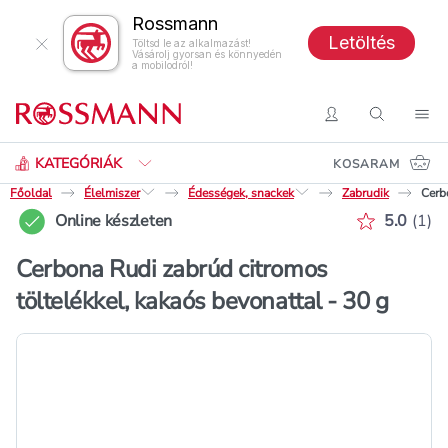
Rossmann
Letöltés
Töltsd le az alkalmazást!
Vásárolj gyorsan és könnyedén
a mobilodról!
Keresés
Belépés
Keresés
Nav
KATEGÓRIÁK
KOSARAM
Főoldal
Élelmiszer
Édességek, snackek
Zabrudik
Cerb
Értékelé
Online készleten
5.0
(
1
)
Cerbona Rudi zabrúd citromos
töltelékkel, kakaós bevonattal - 30 g