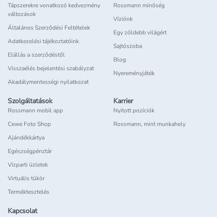
Tápszerekre vonatkozó kedvezmény
Rossmann minőség
változások
Víziónk
Általános Szerződési Feltételek
Egy zöldebb világért
Adatkezelési tájékoztatóink
Sajtószoba
Elállás a szerződéstől
Blog
Visszaélés bejelentési szabályzat
Nyereményjáték
Akadálymentességi nyilatkozat
Szolgáltatások
Karrier
Rossmann mobil app
Nyitott pozíciók
Cewe Foto Shop
Rossmann, mint munkahely
Ajándékkártya
Egészségpénztár
Vízparti üzletek
Virtuális tükör
Terméktesztelés
Kapcsolat