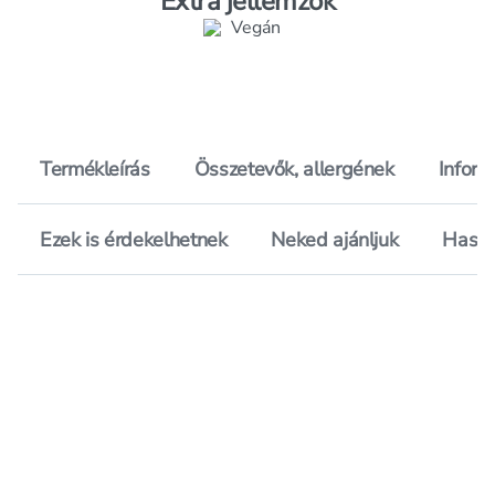
Extra jellemzők
Termékleírás
Összetevők, allergének
Inform
Ezek is érdekelhetnek
Neked ajánljuk
Hason