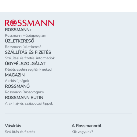
Lábléc
ROSSMANN+
Rossmann Hűségprogram
ÜZLETKERESŐ
Rossmann üzlet kereső
SZÁLLÍTÁS ÉS FIZETÉS
Szállítási és fizetési információk
ÜGYFÉLSZOLGÁLAT
Kérdés esetén segítünk neked
MAGAZIN
Akciós újságok
ROSSMANÓ
Rossmann Babaprogram
ROSSMANN RUTIN
Arc-, haj- és szájápolási tippek
Vásárlás
A Rossmannról
Szállítás és fizetés
Kik vagyunk?