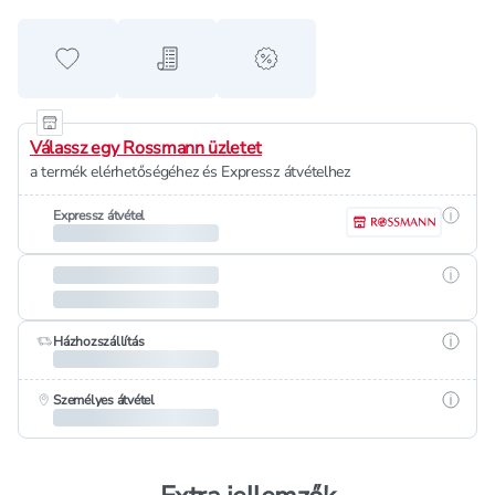
Hozzáadás a kedvencekhez
Hozzáadás a bevásárló listához
alert when on sale
Válassz egy Rossmann üzletet
a termék elérhetőségéhez és Expressz átvételhez
Részle
Expressz átvétel
Részle
Részle
Házhozszállítás
Részle
Személyes átvétel