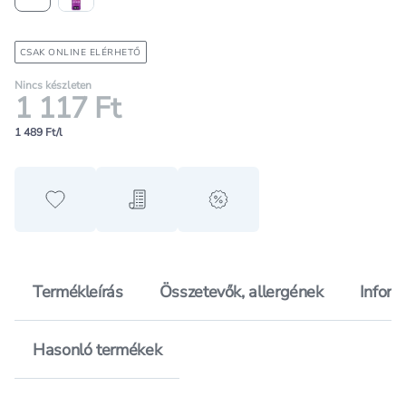
CSAK ONLINE ELÉRHETŐ
Nincs készleten
1 117 Ft
1 489 Ft/l
Hozzáadás a kedvencekhez
Hozzáadás a bevásárló listához
alert when on sale
Termékleírás
Összetevők, allergének
Inform
Hasonló termékek