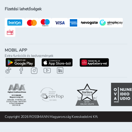
Fizetési lehetőségek
Rossmann ajándékkártya
MOBIL APP
Extra funkciók és kedvezmények
letöltés a google-play-röl
letöltés az app-store-ból
letöltés h
Copyright 2026 ROSSMANN Magyarország Kereskedelmi Kft.