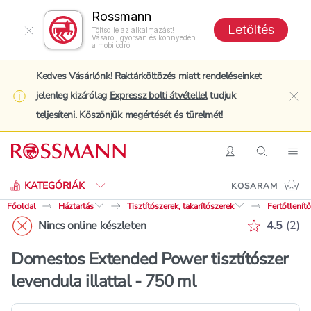
Rossmann
Letöltés
Töltsd le az alkalmazást!
Vásárolj gyorsan és könnyedén
a mobilodról!
Kedves Vásárlónk! Raktárköltözés miatt rendeléseinket
jelenleg kizárólag
Expressz bolti átvétellel
tudjuk
clo
teljesíteni. Köszönjük megértését és türelmét!
Keresés
Belépés
Keresés
Nav
KATEGÓRIÁK
KOSARAM
Főoldal
Háztartás
Tisztítószerek, takarítószerek
Fertőtlenít
Értékelé
Nincs online készleten
4.5
(
2
)
Domestos Extended Power tisztítószer
levendula illattal - 750 ml