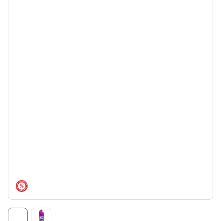
árréscsökkentés