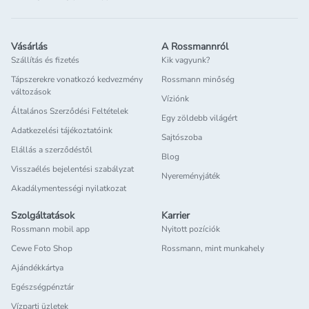
Vásárlás
A Rossmannról
Szállítás és fizetés
Kik vagyunk?
Tápszerekre vonatkozó kedvezmény
Rossmann minőség
változások
Víziónk
Általános Szerződési Feltételek
Egy zöldebb világért
Adatkezelési tájékoztatóink
Sajtószoba
Elállás a szerződéstől
Blog
Visszaélés bejelentési szabályzat
Nyereményjáték
Akadálymentességi nyilatkozat
Szolgáltatások
Karrier
Rossmann mobil app
Nyitott pozíciók
Cewe Foto Shop
Rossmann, mint munkahely
Ajándékkártya
Egészségpénztár
Vízparti üzletek