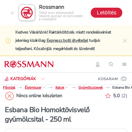
Rossmann
Letöltés
Töltsd le az alkalmazást!
Vásárolj gyorsan és könnyedén
a mobilodról!
Kedves Vásárlónk! Raktárköltözés miatt rendeléseinket
jelenleg kizárólag
Expressz bolti átvétellel
tudjuk
clo
teljesíteni. Köszönjük megértését és türelmét!
Keresés
Belépés
Keresés
Nav
KATEGÓRIÁK
KOSARAM
Főoldal
Élelmiszer
Italok
Gyümölcslevek
Esbana Bio 
Értékelé
Nincs online készleten
5.0
(
2
)
Esbana Bio Homoktövisvelő
gyümölcsital - 250 ml