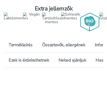
Extra jellemzők
Termékleírás
Összetevők, allergének
Inform
Ezek is érdekelhetnek
Neked ajánljuk
Hason