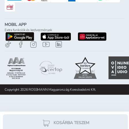
Rossmann ajándékkártya
MOBIL APP
Extra funkciók és kedvezmények
letöltés a google-play-röl
letöltés az app-store-ból
letöltés h
Copyright 2026 ROSSMANN Magyarország Kereskedelmi Kft.
KOSÁRBA TESZEM