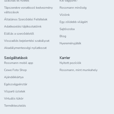
Szállítás és fizetés
Kik vagyunk?
Tápszerekre vonatkozó kedvezmény
Rossmann minőség
változások
Víziónk
Általános Szerződési Feltételek
Egy zöldebb világért
Adatkezelési tájékoztatóink
Sajtószoba
Elállás a szerződéstől
Blog
Visszaélés bejelentési szabályzat
Nyereményjáték
Akadálymentességi nyilatkozat
Szolgáltatások
Karrier
Rossmann mobil app
Nyitott pozíciók
Cewe Foto Shop
Rossmann, mint munkahely
Ajándékkártya
Egészségpénztár
Vízparti üzletek
Virtuális tükör
Terméktesztelés