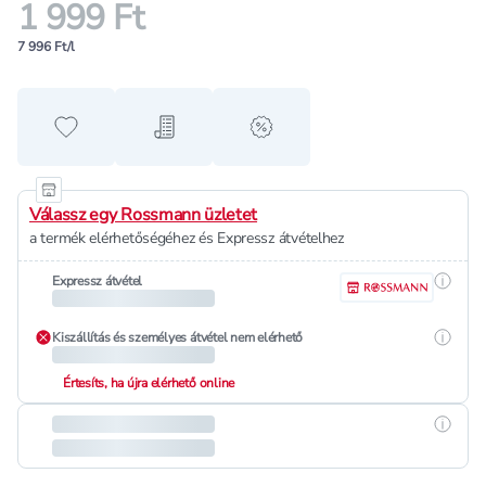
1 999 Ft
7 996 Ft/l
Hozzáadás a kedvencekhez
Hozzáadás a bevásárló listához
alert when on sale
Válassz egy Rossmann üzletet
a termék elérhetőségéhez és Expressz átvételhez
Részle
Expressz átvétel
Részle
Kiszállítás és személyes átvétel nem elérhető
Értesíts, ha újra elérhető online
Részle