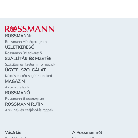
Lábléc
ROSSMANN+
Rossmann Hűségprogram
ÜZLETKERESŐ
Rossmann üzlet kereső
SZÁLLÍTÁS ÉS FIZETÉS
Szállítási és fizetési információk
ÜGYFÉLSZOLGÁLAT
Kérdés esetén segítünk neked
MAGAZIN
Akciós újságok
ROSSMANÓ
Rossmann Babaprogram
ROSSMANN RUTIN
Arc-, haj- és szájápolási tippek
Vásárlás
A Rossmannról