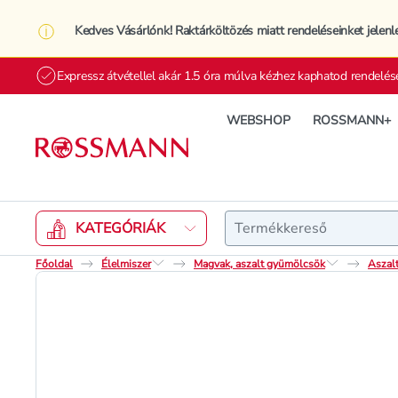
Kedves Vásárlónk! Raktárköltözés miatt rendeléseinket jelenl
Expressz átvétellel akár 1.5 óra múlva kézhez kaphatod rendelés
WEBSHOP
ROSSMANN+
Keresés
KATEGÓRIÁK
Főoldal
Élelmiszer
Magvak, aszalt gyümölcsök
Aszalt