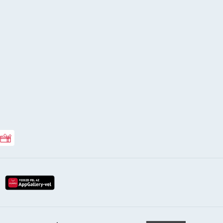
Rossmann ajándékkártya
lay-röl
etöltés az app-store-ból
letöltés huawei app-galery-böl