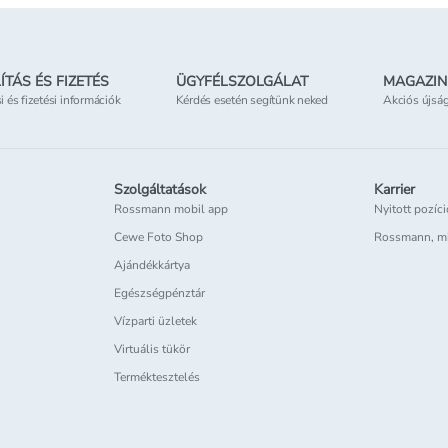
ÍTÁS ÉS FIZETÉS
ÜGYFÉLSZOLGÁLAT
MAGAZIN
si és fizetési információk
Kérdés esetén segítünk neked
Akciós újsá
Szolgáltatások
Karrier
Rossmann mobil app
Nyitott pozíc
Cewe Foto Shop
Rossmann, m
Ajándékkártya
Egészségpénztár
Vízparti üzletek
Virtuális tükör
Terméktesztelés