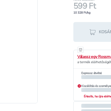
599 Ft
10 328 Ft/kg
KOSÁ
Válassz egy Rossma
a termék elérhetőségéh
Expressz átvétel
Kiszállítás és személye
Értesíts, ha újra elér