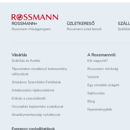
Lábléc
ROSSMANN+
ÜZLETKERESŐ
SZÁLL
Rossmann Hűségprogram
Rossmann üzlet kereső
Szállítá
Vásárlás
A Rossmannról
Szállítás és fizetés
Kik vagyunk?
Tápszerekre vonatkozó kedvezmény
Rossmann minőség
változások
Víziónk
Általános Szerződési Feltételek
Egy zöldebb világért
Adatkezelési tájékoztatóink
Sajtószoba
Elállás a szerződéstől
Blog
Visszaélés bejelentési szabályzat
Nyereményjáték
Akadálymentességi nyilatkozat
Expressz szolgáltatások