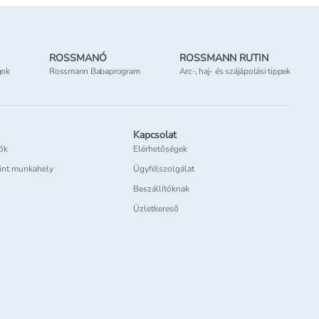
ROSSMANÓ
ROSSMANN RUTIN
gok
Rossmann Babaprogram
Arc-, haj- és szájápolási tippek
Kapcsolat
iók
Elérhetőségek
int munkahely
Ügyfélszolgálat
Beszállítóknak
Üzletkereső