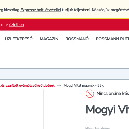
eg kizárólag
Expressz bolti átvétellel
tudjuk teljesíteni. Köszönjük megértésé
ed az
üzletben
ÜZLETKERESŐ
MAGAZIN
ROSSMANÓ
ROSSMANN RUT
Termék
Termékleí
 és szárított gyümölcsök/zöldségek
Mogyi Vital magmix - 55 g
Nincs online ké
Mogyi Vi
Nincs készleten